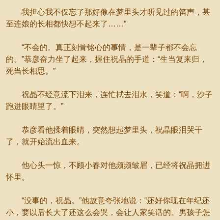
我担心我不仅忘了那好像在梦里头才听见过的笛声，甚
至连娘的长相都快想不起来了……”
“不会的。真正刻骨铭心的事情，是一辈子都不会忘
的。”恭彦奋力坐了起来，握住祝晶的手道：“生当复来归，
死当长相思。”
祝晶不经意流下泪来，连忙拭去泪水，笑道：“啊，沙子
跑进眼睛里了。”
恭彦看他揉着眼睛，突然想起梦里头，祝晶眼泪哭干
了，就开始流出血来。
他心头一惊，不顾小春对他频频皱眉，已经将祝晶拥进
怀里。
“没事的，祝晶。”他故意夸张地说：“还好你现在年纪还
小，要以后长大了还这么会哭，会让人家笑话的。男孩子怎