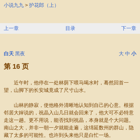
小说九九
>
护花郎（上）
上一章
目录
下一章
白天
黑夜
大
中
小
第 16 页
近午时，他停在一处林荫下喂马喝水时，蓦然回首一
望，山脚下的长安城竟成了尺寸山水。
山林的静寂，使他格外清晰地认知到自己的心意。根据
邻居大婶说的，祝晶入山几日就会回来了，他大可不必特意
走这一趟。更不用说，能否找到祝晶，本身就是个大问题。
南山之大，并非一朝一夕就能走遍，这绵延数州的群山，隐
藏了太多的可能性。也许到头来他只是白忙一场。