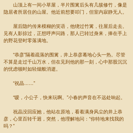
山顶上有一间小草屋，半片围篱后头有几簇修竹，像是
隐居者所居住的山屋。他近前想要叩门，但室内寂静无人。
屋后隐约传来模糊的笑语，他绕过竹篱，往屋后走去。
见有人影掠过，正想呼声问路，那人已转过身来，捧在手上
的野花登时零落满地。
“恭彦”隔着疏落的围篱，井上恭彦蓦地心头一热。尽管
不算是走过千山万水，但在见到他的那一刻，心中那股沉沉
的忧虑顿时如轻烟般消逝。
“祝晶……”
“嗳，小公子，快来玩啊。”小春的声音在不远处响起。
祝晶没回应她，他站在原地，看着满身风尘的井上恭
彦，心里百转千迥，突然，他理解地问：“你特地来找我的
吗？”