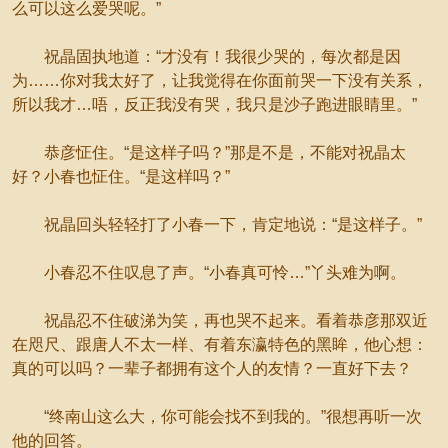
么可以这么爱哭呢。”
祝晶固执地道：“才没有！我很少哭的，每次都是因
为……你对我太好了，让我觉得在你面前哭一下没有关系，
所以我才…唔，反正我没有哭，我只是沙子跑进眼睛里。”
恭彦怔住。“是这样子吗？”那是不是，不能对祝晶太
好？小春也怔住。“是这样吗？”
祝晶回头轻轻打了小春一下，肯定地说：“是这样子。”
小春忍不住叹息了声。“小春真可怜…”丫头难为啊。
祝晶忍不住破涕为笑，再也哭不起来。看着恭彦那双近
在咫尺、跟唐人不太一样、有着东瀛特色的黑眸，他心想：
真的可以吗？一辈子都拥有这个人的友情？一直好下去？
“终南山这么大，你可能会找不到我的。”很想再听一次
他的回答。