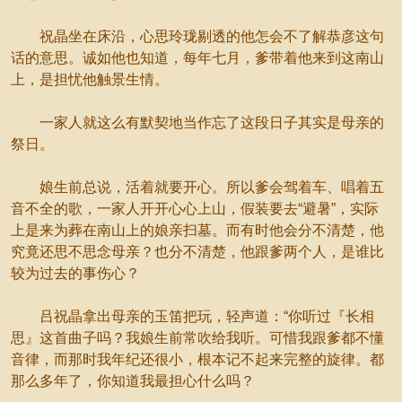
祝晶坐在床沿，心思玲珑剔透的他怎会不了解恭彦这句
话的意思。诚如他也知道，每年七月，爹带着他来到这南山
上，是担忧他触景生情。
一家人就这么有默契地当作忘了这段日子其实是母亲的
祭日。
娘生前总说，活着就要开心。所以爹会驾着车、唱着五
音不全的歌，一家人开开心心上山，假装要去“避暑”，实际
上是来为葬在南山上的娘亲扫墓。而有时他会分不清楚，他
究竟还思不思念母亲？也分不清楚，他跟爹两个人，是谁比
较为过去的事伤心？
吕祝晶拿出母亲的玉笛把玩，轻声道：“你听过『长相
思』这首曲子吗？我娘生前常吹给我听。可惜我跟爹都不懂
音律，而那时我年纪还很小，根本记不起来完整的旋律。都
那么多年了，你知道我最担心什么吗？