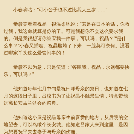
小春嘀咕：“可小公子也不过比我大三岁……”
恭彦笑看着祝晶，很温柔地说：“若是在日本的话，你救
过我，我这命就算是你的了。可是我想你不会这么要求我
的。倒是我很想请你答应我一件事，可以吗，祝晶？”“是什
么事？”小春又插嘴。祝晶脸垮了下来，一脸莫可奈何。没看
过哪家丫头这么爱管闲事的！
恭彦不以为意，只是笑道：“答应我，祝晶，永远都要快
乐，可以吗？”
他知道每年七月中旬是祝曰叩母亲的祭日，也知道在七
月的这段日子里，吕校书为了让祝晶不触景生情，特意带他
远离长安盂兰盆会的祭典。
他知道这小屋是祝晶母亲生前喜爱的地方，从后院的空
地望去，可以鸟瞰个长安城。他知道吕家人来到这里，是因
为想要抚平失去妻子与母亲的伤痛。