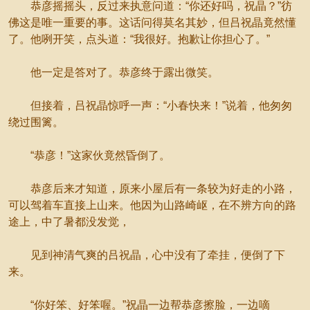
恭彦摇摇头，反过来执意问道：“你还好吗，祝晶？”彷
佛这是唯一重要的事。这话问得莫名其妙，但吕祝晶竟然懂
了。他咧开笑，点头道：“我很好。抱歉让你担心了。”
他一定是答对了。恭彦终于露出微笑。
但接着，吕祝晶惊呼一声：“小春快来！”说着，他匆匆
绕过围篱。
“恭彦！”这家伙竟然昏倒了。
恭彦后来才知道，原来小屋后有一条较为好走的小路，
可以驾着车直接上山来。他因为山路崎岖，在不辨方向的路
途上，中了暑都没发觉，
见到神清气爽的吕祝晶，心中没有了牵挂，便倒了下
来。
“你好笨、好笨喔。”祝晶一边帮恭彦擦脸，一边嘀