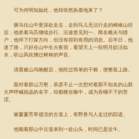
可为何明知如此，他却依然执着地来了？
驱马往山中更深处走去，走到马儿无法行走的崎岖山径
后，他牵着马匹继续步行。沿途曾见到一、两名樵夫与猎
户，他停下打探方向，但没有得到有用的消息。后半日，他
迷了路，只好在山中生火夜宿，看望天上一轮明月皎洁似
水，听山风吹拂过树林的声音。
清晨被山鸟唤醒后，他吃过简单的干粮，便整装上路。
面对着群山万壑，恭彦不止一次想对着那不知名的山群
大声呼喊祝晶的名字，却都梗在喉中，成为吞咽不下的苦
涩。
被萋萋芳草侵没的古道上，有野兽与人走过的踪迹。
他顺着那山中古道来到一处山头，时间已是近午。