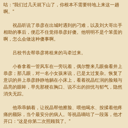
咕：“我们过几天就下山了，你根本不需要特地上来这一趟
啊。”
祝晶听说了恭彦在出城时遇到的刁难，以及刘大哥出手
相助的事后，便忍不住觉得恭彦好傻。他明明不是个笨蛋的
啊，怎么会做这种傻事啊。
吕校书去帮恭彦将租来的马牵过来。
小春拿着一管风车在一旁玩着，偶尔瞥来几眼偷看井上
恭彦；那几眼，对一名小女孩来说，已是太过复杂。恢复了
意识的井上恭彦静静地躺在小床上，看着祝晶红润的脸颊与
晶亮的眼眸，早先那梗在胸口、说不出的担忧与郁气，隐然
消失无踪。
他乖乖躺着，让祝晶帮他擦脸、喂他喝水、按揉着他疼
痛的额际，当个最安分的病人。等祝晶嘀咕了一段落，他才
开口：“这是你第二次照顾我了。”