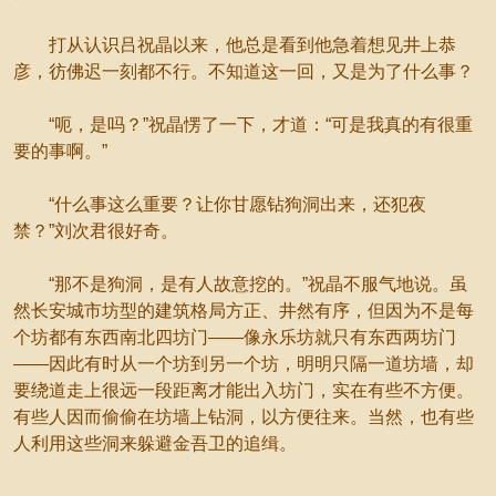
打从认识吕祝晶以来，他总是看到他急着想见井上恭
彦，彷佛迟一刻都不行。不知道这一回，又是为了什么事？
“呃，是吗？”祝晶愣了一下，才道：“可是我真的有很重
要的事啊。”
“什么事这么重要？让你甘愿钻狗洞出来，还犯夜
禁？”刘次君很好奇。
“那不是狗洞，是有人故意挖的。”祝晶不服气地说。虽
然长安城市坊型的建筑格局方正、井然有序，但因为不是每
个坊都有东西南北四坊门——像永乐坊就只有东西两坊门
——因此有时从一个坊到另一个坊，明明只隔一道坊墙，却
要绕道走上很远一段距离才能出入坊门，实在有些不方便。
有些人因而偷偷在坊墙上钻洞，以方便往来。当然，也有些
人利用这些洞来躲避金吾卫的追缉。