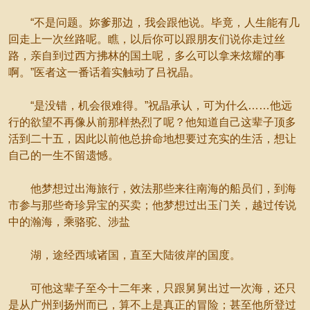
“不是问题。妳爹那边，我会跟他说。毕竟，人生能有几
回走上一次丝路呢。瞧，以后你可以跟朋友们说你走过丝
路，亲自到过西方拂林的国土呢，多么可以拿来炫耀的事
啊。”医者这一番话着实触动了吕祝晶。
“是没错，机会很难得。”祝晶承认，可为什么……他远
行的欲望不再像从前那样热烈了呢？他知道自己这辈子顶多
活到二十五，因此以前他总拚命地想要过充实的生活，想让
自己的一生不留遗憾。
他梦想过出海旅行，效法那些来往南海的船员们，到海
市参与那些奇珍异宝的买卖；他梦想过出玉门关，越过传说
中的瀚海，乘骆驼、涉盐
湖，途经西域诸国，直至大陆彼岸的国度。
可他这辈子至今十二年来，只跟舅舅出过一次海，还只
是从广州到扬州而已，算不上是真正的冒险；甚至他所登过