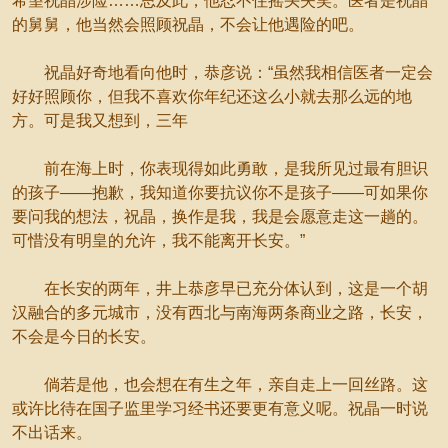
希望祝晶涉险……思及此，他忍不住摇头失笑。医者是祝晶
的舅舅，他当然会照顾祝晶，不会让他遇险的吧。
祝晶好奇地看向他时，恭彦说：“虽然我相信医者一定会
好好照顾你，但我不喜欢你年纪还这么小就去那么远的地
方。可是我又想到，三年
前在海上时，你表现得如此勇敢，是我所见过最有胆识
的孩子——抱歉，我知道你要抗议你不是孩子——可如果你
要问我的想法，祝晶，换作是我，我是会愿意走这一趟的。
可惜没有明皇的允许，我不能离开长安。”
在长安的两年，井上恭彦早已充分体认到，这是一个胡
汉融合的多元城市，没有西北与南海两条商业之路，长安，
不会是今日的长安。
倘若是他，也会想在有生之年，亲自走上一回丝路。这
或许比待在国子监里学习经书还要更有意义呢。祝晶一时说
不出话来。