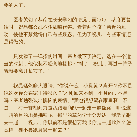
要的人了。
医者关切了恭彦在长安学习的情况，而每每，恭彦要答
话时，祝晶都会忍不住插嘴代答。看着两个孩子亲近的互
动，使他不禁觉得自己有些残忍。但为了祝儿，有些事情还
是得做的。
只犹豫了一弹指的时间，医者做下了决定。选在一个适
当的时刻，他假装不经意地提起：“对了，祝儿，再过一阵子
我就要离开长安了。”
祝晶猛然睁大眼睛。“你说什么！小舅舅？离开？你不是
说这次你会在家里待很久？”才刚回来不到一个月的，不是
吗？医者勉强装出懊恼的表情。“我也很想留在家里啊，不
过……有一群胡商力邀我跟着商队一起走一趟丝路。听说这
一趟的目的地是拂秣呢，那里的草药学十分发达，我老早想
去一趟……祝儿，你以前不是很想要我带你走一趟丝路？怎
么样，要不要跟舅舅一起去？”