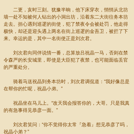
二更，亥时三刻。犹豫半晌，他下床穿衣，悄悄从北坊
墙一处不知被何人钻出的小洞出坊，沿着东二大街往务本坊
走去。担心遇到巡逻的街使，犯了禁夜令会被处罚，他走得
极快，却还是迎头遇上两名在街上巡逻的金吾卫，被拦了下
来。幸运的是，其中一名街使正是刘次君。
刘次君向同伴说情一番，总算放吕祝晶一马，否则在禁
令森严的长安城里，即使是大臣犯了夜禁，也可能面临丢官
的严重处分。
骑着马送祝晶到务本坊时，刘次君调侃道：“我好像总是
在帮你的忙呢，祝晶小弟。”
祝晶坐在马儿上。“改天我会报答你的，大哥。只是我真
的有急事得见恭彦一面。”
刘次君笑问：“你不觉得你太常『急着』想见恭彦了吗，
祝晶小弟？”