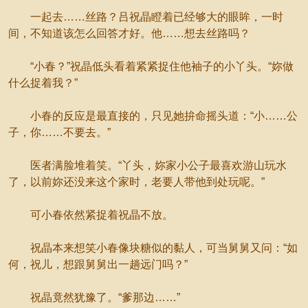
一起去……丝路？吕祝晶瞪着已经够大的眼眸，一时
间，不知道该怎么回答才好。他……想去丝路吗？
“小春？”祝晶低头看着紧紧捉住他袖子的小丫头。“妳做
什么捉着我？”
小春的反应是最直接的，只见她拚命摇头道：“小……公
子，你……不要去。”
医者满脸堆着笑。“丫头，妳家小公子最喜欢游山玩水
了，以前妳还没来这个家时，老要人带他到处玩呢。”
可小春依然紧捉着祝晶不放。
祝晶本来想笑小春像块糖似的黏人，可当舅舅又问：“如
何，祝儿，想跟舅舅出一趟远门吗？”
祝晶竟然犹豫了。“爹那边……”