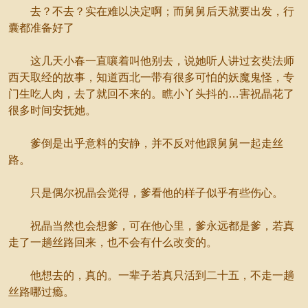
去？不去？实在难以决定啊；而舅舅后天就要出发，行
囊都准备好了
这几天小春一直嚷着叫他别去，说她听人讲过玄奘法师
西天取经的故事，知道西北一带有很多可怕的妖魔鬼怪，专
门生吃人肉，去了就回不来的。瞧小丫头抖的…害祝晶花了
很多时间安抚她。
爹倒是出乎意料的安静，并不反对他跟舅舅一起走丝
路。
只是偶尔祝晶会觉得，爹看他的样子似乎有些伤心。
祝晶当然也会想爹，可在他心里，爹永远都是爹，若真
走了一趟丝路回来，也不会有什么改变的。
他想去的，真的。一辈子若真只活到二十五，不走一趟
丝路哪过瘾。