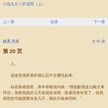
小说九九
>
护花郎（上）
上一章
目录
下一章
白天
黑夜
大
中
小
第 20 页
人。
这改变使医者的眉心忍不住蹙结起来。
站在医者面前，青年恭敬地问候：“很抱歉我这么晚才来
拜访，虽然祝晶好几天前就告诉我，医者回来长安了，但我
原想您可能需要休息几天，因此不敢来叨扰。”