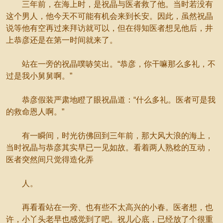
三年前，在海上时，是祝晶与医者救了他。当时若没有
这个男人，他今天不可能有机会来到长安。因此，虽然祝晶
说等他有空再过来拜访就可以，但在得知医者想见他后，井
上恭彦还是在第一时间就来了。
站在一旁的祝晶噗哧笑出。“恭彦，你干嘛那么多礼，不
过是我小舅舅啊。”
恭彦假装严肃地瞪了眼祝晶道：“什么多礼。医者可是我
的救命恩人啊。”
有一瞬间，时光彷佛回到三年前，那大风大浪的海上，
当时祝晶与恭彦其实早已一见如故。看着两人熟稔的互动，
医者突然间只觉得造化弄
人。
再看看站在一旁、也有些不太高兴的小春。医者想，也
许，小丫头老早也感觉到了吧。祝儿心底，已经放了个很重