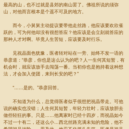
最高的山，也不过就是县郊的南山罢了。佛祖所说的须弥
山，对他而言根本是个遥不可及的地方。
而今，小舅舅主动提议要带他走丝路，他应该要欢欣雀
跃的，可为何他却没有很想答应？他应该是会立刻就答应的
那种人才对啊。毕竟人生苦短，应该要及时行乐。
见祝晶面色犹豫，医者转对站在一旁、始终不发一语的
恭彦道：“恭彦，你也是这么认为的吧？人一生何其短暂，有
机会时，就应该放手去闯荡一番。当初你也是抱持着这种想
法，才会加入使团，来到长安的吧？”
“……是的。”恭彦回答。
不知道为什么，总觉得医者似乎很想把祝晶带走。可他
说的确实也没错；人生何其短暂，年轻力壮时，应该放胆去
做些轻狂的事。只是……他离家时已经十四岁，而祝晶如今
不过一十有二，还这么小…西北丝路充满未知的危险，他不