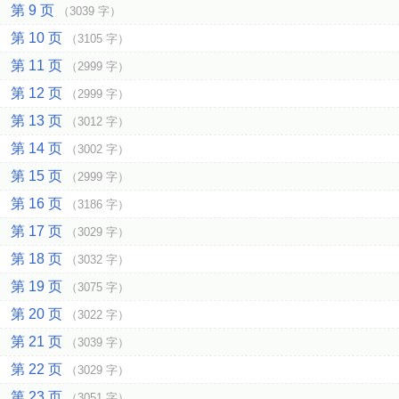
第 9 页
（3039 字）
第 10 页
（3105 字）
第 11 页
（2999 字）
第 12 页
（2999 字）
第 13 页
（3012 字）
第 14 页
（3002 字）
第 15 页
（2999 字）
第 16 页
（3186 字）
第 17 页
（3029 字）
第 18 页
（3032 字）
第 19 页
（3075 字）
第 20 页
（3022 字）
第 21 页
（3039 字）
第 22 页
（3029 字）
第 23 页
（3051 字）