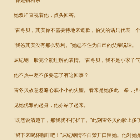
“你是指相亲”
她双眸直视着他，点头回答。
“雷冬贝，其实你不需要特地来道歉，伯父的话只代表一个做
“我爸其实没有那么势利。”她忍不住为自己的父亲说话。
屈纪钢一脸完全能理解的表情。“雷冬贝，我不是小家子气的
他不热中差不多要忘了有这回事？
雷冬贝故意忽略心底小小的失望。看来是她多此一举，担心
见她优雅的起身，他亦站了起来。
“既然说清楚了，那我就不打扰了。”此刻雷冬贝的脸上多
“留下来喝杯咖啡吧！”屈纪钢情不自禁开口留她。他对她是