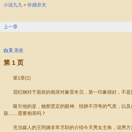
小说九九
>
诈婚弃夫
上一章
白天
黑夜
第 1 页
第1章(1)
屈纪钢对于面前的相亲对象雷冬贝，第一印象很好，不是因
吸引他的是，她那坚定的眼神、恬静不浮夸的气质，以及自
孩……需要相亲吗？
充当媒人的王阿姨非常尽职的介绍今天男女主角，说男方多