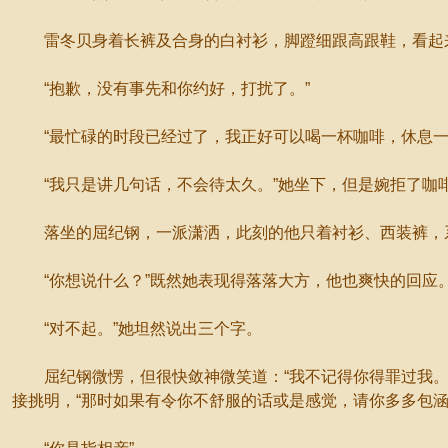
雷冬贝身着长裤及合身的白衬衫，脚蹬细跟高跟鞋，看起来
“抱歉，没有事先和你约好，打扰了。”
“最忙碌的时段已经过了，我正好可以喝一杯咖啡，休息一
“我只是讲几句话，不会待太久。”她坐下，但是婉拒了咖
落坐的屈纪钢，一派潇洒，此刻的他只着衬衫、西装裤，系
“你想说什么？”既然她表现得落落大方，他也爽快的回应
“对不起。”她坦然说出三个字。
屈纪钢微愣，但很快敛神微笑道：“我不记得你得罪过我。”
接挑明，“那时如果有令你不舒服的话或是感觉，请你多多包涵