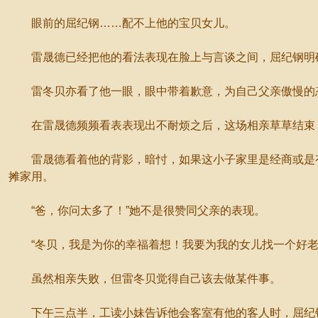
眼前的屈纪钢……配不上他的宝贝女儿。
雷晟德已经把他的看法表现在脸上与言谈之间，屈纪钢明确
雷冬贝亦看了他一眼，眼中带着歉意，为自己父亲傲慢的
在雷晟德频频看表表现出不耐烦之后，这场相亲草草结束，
雷晟德看着他的背影，暗忖，如果这小子家里是经商或是有
摊家用。
“爸，你问太多了！”她不是很赞同父亲的表现。
“冬贝，我是为你的幸福着想！我要为我的女儿找一个好老
虽然相亲失败，但雷冬贝觉得自己该去做某件事。
下午三点半，工读小妹告诉他会客室有他的客人时，屈纪钢