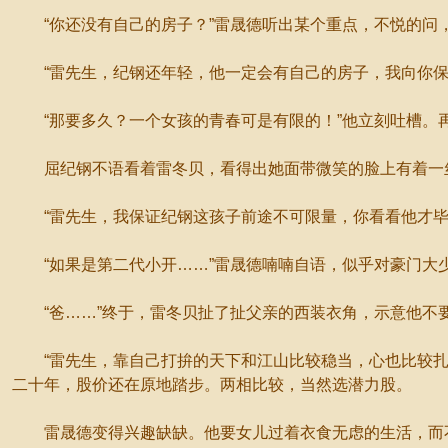
“你还没有自己的房子？”雷晟德听出某个重点，不悦的问，
“雷先生，纪钢还年轻，他一定会有自己的房子，我向你保证
“那要多久？一个女孩的青春可是有限的！”他立刻吐槽。
屈纪钢不语看着雷冬贝，看得出她面带微笑的脸上有着一
“雷先生，我保证纪钢这孩子前途不可限量，你看看他才毕
“如果是第二代小开……”雷晟德喃喃自语，似乎对豪门大
“爸……”终于，雷冬贝扯了扯父亲的西装衣角，示意他不
“雷先生，靠自己打拚的天下和江山比较稳当，心也比较扎实
二十年，股价还在原地踏步。两相比较，当然选潜力股。
雷晟德变得兴趣缺缺。他要女儿过着衣食无虑的生活，而