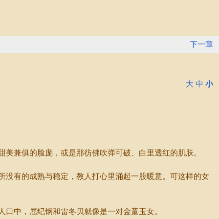
下一章
大
中
小
甜美兼俱的脸庞，或是那彷佛吹弹可破、白里透红的肌肤。
所没有的成熟与稳定，教人打心里涌起一股暖意。可这样的女
人口中，屈纪钢和雷冬贝就像是一对金童玉女。