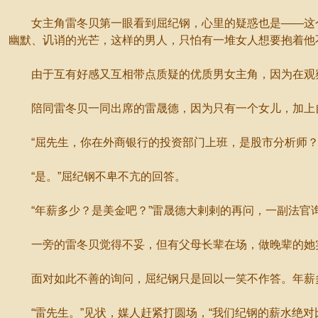
女主角雷冬贝第一眼看到屈纪钢，心里的疑惑也是——这个
幽默、讥诮的光芒，这样的男人，只怕有一堆女人想要抱着他
由于互有好感又互相带点质疑的优质男女主角，因为在观
陪同雷冬贝一同出席的雷晟德，因为只有一个女儿，加上自
“屈先生，你在外商银行的投资部门上班，是股市分析师？
“是。”屈纪钢不卑不亢的回答。
“年薪多少？是美金吧？”雷晟德大剌剌的再问，一副法官
一旁的雷冬贝觉得不妥，但有父母长辈在场，做晚辈的她
面对如此不善的询问，屈纪钢只是回以一笑不作答。年薪多
“雷先生。”见状，媒人赶紧打圆场，“我们纪钢的薪水绝对