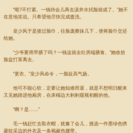
“呃?不打紧。一钱待会儿再去汲井水拭脸就成了。”她不
在意地笑说。只希望他尽快完成盥洗。
皇少风于是接过脸巾，往脸庞擦抹几下，便将脸巾交还
给她。
“少爷要用早膳了吗？一钱这就去灶房端膳食。”她收拾
脸盆打算离去。
“更衣。”皇少风命令，一脸趾高气扬。
他可不能心软，定要让她知难而退，就是不想明日醒来
又见她踏进他厢房，在床榻边大剌剌窥视初醒的他。
“啊？是……”
毛一钱赶忙去取衣帽，犹豫了会儿，挑选一件墨绿色绣
菱纹采边的外衣及一条褐赭色腰带。