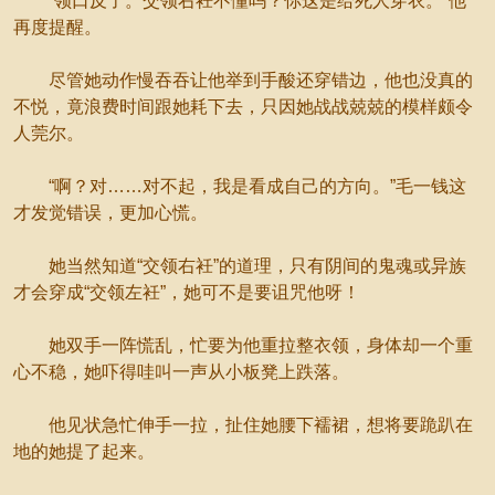
“领口反了。交领右衽不懂吗？你这是给死人穿衣。”他
再度提醒。
尽管她动作慢吞吞让他举到手酸还穿错边，他也没真的
不悦，竟浪费时间跟她耗下去，只因她战战兢兢的模样颇令
人莞尔。
“啊？对……对不起，我是看成自己的方向。”毛一钱这
才发觉错误，更加心慌。
她当然知道“交领右衽”的道理，只有阴间的鬼魂或异族
才会穿成“交领左衽”，她可不是要诅咒他呀！
她双手一阵慌乱，忙要为他重拉整衣领，身体却一个重
心不稳，她吓得哇叫一声从小板凳上跌落。
他见状急忙伸手一拉，扯住她腰下襦裙，想将要跪趴在
地的她提了起来。