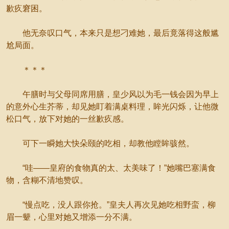
歉疚窘困。
他无奈叹口气，本来只是想刁难她，最后竟落得这般尴
尬局面。
＊＊＊
午膳时与父母同席用膳，皇少风以为毛一钱会因为早上
的意外心生芥蒂，却见她盯着满桌料理，眸光闪烁，让他微
松口气，放下对她的一丝歉疚感。
可下一瞬她大快朵颐的吃相，却教他瞠眸骇然。
“哇——皇府的食物真的太、太美味了！”她嘴巴塞满食
物，含糊不清地赞叹。
“慢点吃，没人跟你抢。”皇夫人再次见她吃相野蛮，柳
眉一颦，心里对她又增添一分不满。