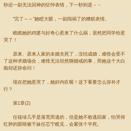
秒还一副无法回神的怔忡表情，下一秒则是－－
“完了～～”她瞪大眼，一副闯祸了的糟糕表情。
瞧瞧她的鸡婆与好奇心惹来了什么祸，居然把同学给惹
哭了！
原来、原来人家的未婚夫死了，没结成婚，难怪会受不
了这种求婚场合，难怪无法坦然聊婚戒的事，而她这个大白
痴却还拚命问！
现在把她惹哭了，她好内疚喔！这下看要怎么弥补才
行？
第1章(2)
任筱绿几乎是落荒而逃的，但是她不敢逃回家，怕哭得
红肿的眼睛被干妹任芯宁瞧见，会紧张个半死。