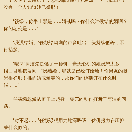
了？天啊！太霹雳了，怎么都没跟同学通知一下，班上同学
没有一个人知道她已婚耶！
“筱绿，你手上那是……婚戒吗？你什么时候结的婚啊？
你的老公是……”
“我没结婚。”任筱绿幽幽的声音吐出，头持续低著，不
肯抬起。
“嗄？”简洁先是傻了一秒钟，毫无心机的她没想太多，
很白目地接著问：“没结婚，那就是已经订婚喽！你男友的眼
光很好耶！挑的婚戒超美的，那你们的婚期订在什么时
候……”
任筱绿忽然从椅子上起身，突兀的动作打断了简洁的问
话。
“对不起……”任筱绿很用力地深呼吸，仿佛努力在压抑
著什么似的。