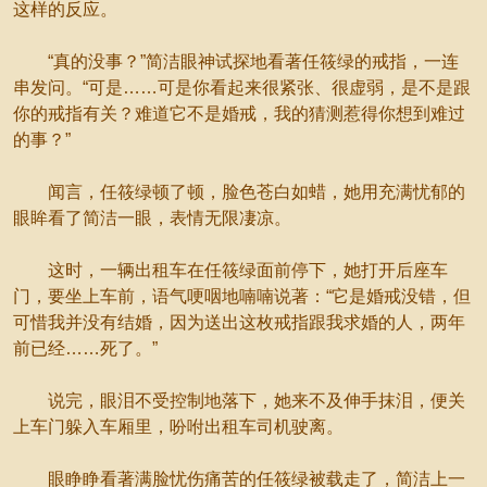
这样的反应。
“真的没事？”简洁眼神试探地看著任筱绿的戒指，一连
串发问。“可是……可是你看起来很紧张、很虚弱，是不是跟
你的戒指有关？难道它不是婚戒，我的猜测惹得你想到难过
的事？”
闻言，任筱绿顿了顿，脸色苍白如蜡，她用充满忧郁的
眼眸看了简洁一眼，表情无限凄凉。
这时，一辆出租车在任筱绿面前停下，她打开后座车
门，要坐上车前，语气哽咽地喃喃说著：“它是婚戒没错，但
可惜我并没有结婚，因为送出这枚戒指跟我求婚的人，两年
前已经……死了。”
说完，眼泪不受控制地落下，她来不及伸手抹泪，便关
上车门躲入车厢里，吩咐出租车司机驶离。
眼睁睁看著满脸忧伤痛苦的任筱绿被载走了，简洁上一