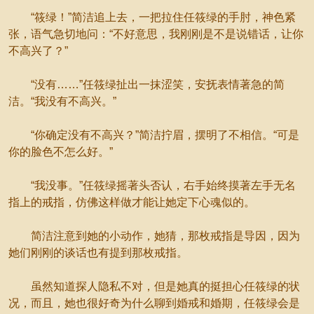
“筱绿！”简洁追上去，一把拉住任筱绿的手肘，神色紧
张，语气急切地问：“不好意思，我刚刚是不是说错话，让你
不高兴了？”
“没有……”任筱绿扯出一抹涩笑，安抚表情著急的简
洁。“我没有不高兴。”
“你确定没有不高兴？”简洁拧眉，摆明了不相信。“可是
你的脸色不怎么好。”
“我没事。”任筱绿摇著头否认，右手始终摸著左手无名
指上的戒指，仿佛这样做才能让她定下心魂似的。
简洁注意到她的小动作，她猜，那枚戒指是导因，因为
她们刚刚的谈话也有提到那枚戒指。
虽然知道探人隐私不对，但是她真的挺担心任筱绿的状
况，而且，她也很好奇为什么聊到婚戒和婚期，任筱绿会是