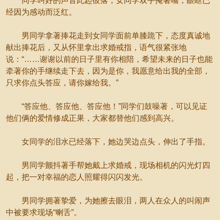
同学叫好的声音此起彼落，女同学双手掩著嘴，眼眶已
经因为感动而泛红。
男同学拿著捧花走到女同学面前单膝跪下，态度真诚地
献出捧花后，又从怀里拿出求婚戒指，语气很紧张地
说：“……谢谢以前的日子里有你相陪，希望未来的日子也能
牵著你的手继续走下去，因为是你，我愿意给出我的全部，
只求你点头答应，请你嫁给我。”
“答应他、答应他、答应他！”同学们鼓噪著，可以见证
他们俩的爱情修成正果，大家都替他们感到高兴。
女同学的泪水已经落下，她边哭边点头，伸出了手指。
男同学颤抖著手帮她戴上求婚戒，现场相机的闪光灯四
起，把一对幸福的恋人照耀得闪闪发光。
男同学拥著挚爱，为她擦去眼泪，两人在众人的叫闹声
中被要求现场“喇舌”。