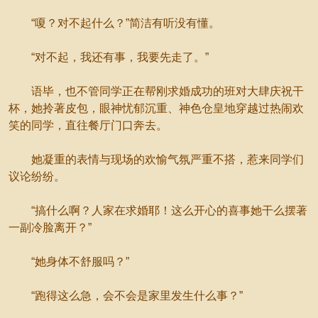
“嗄？对不起什么？”简洁有听没有懂。
“对不起，我还有事，我要先走了。”
语毕，也不管同学正在帮刚求婚成功的班对大肆庆祝干
杯，她拎著皮包，眼神忧郁沉重、神色仓皇地穿越过热闹欢
笑的同学，直往餐厅门口奔去。
她凝重的表情与现场的欢愉气氛严重不搭，惹来同学们
议论纷纷。
“搞什么啊？人家在求婚耶！这么开心的喜事她干么摆著
一副冷脸离开？”
“她身体不舒服吗？”
“跑得这么急，会不会是家里发生什么事？”