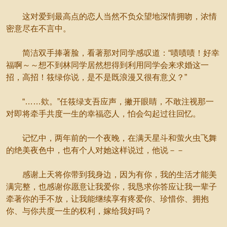
这对爱到最高点的恋人当然不负众望地深情拥吻，浓情
密意尽在不言中。
简洁双手捧著脸，看著那对同学感叹道：“啧啧啧！好幸
福啊～～想不到林同学居然想得到利用同学会来求婚这一
招，高招！筱绿你说，是不是既浪漫又很有意义？”
“……欸。”任筱绿支吾应声，撇开眼睛，不敢注视那一
对即将牵手共度一生的幸福恋人，怕会勾起过往回忆。
记忆中，两年前的一个夜晚，在满天星斗和萤火虫飞舞
的绝美夜色中，也有个人对她这样说过，他说－－
感谢上天将你带到我身边，因为有你，我的生活才能美
满完整，也感谢你愿意让我爱你，我恳求你答应让我一辈子
牵著你的手不放，让我能继续享有疼爱你、珍惜你、拥抱
你、与你共度一生的权利，嫁给我好吗？