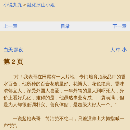
小说九九
>
融化冰山小姐
上一章
目录
下一章
白天
黑夜
大
中
小
第 2 页
“对！我表哥在田尾有一大片地，专门培育顶级品种的香
水百合，他所种的百合花质量好、花瓣大、花色绝美、香味
浓郁宜人，深受外国人喜爱，一年外销的量大到吓死人，身
价上看好几亿，难得的是，他虽然事业有成、口袋满满，但
是为人却很低调朴实、善良体贴，是超级大好人一个。”
一说起她表哥，简洁赞不绝口，只差没伸出大拇指喊一
声“赞”。