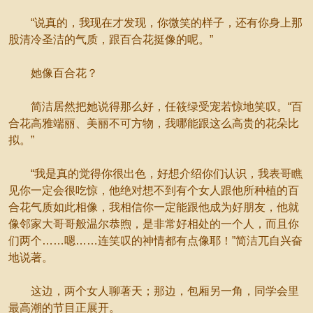
“说真的，我现在才发现，你微笑的样子，还有你身上那
股清冷圣洁的气质，跟百合花挺像的呢。”
她像百合花？
简洁居然把她说得那么好，任筱绿受宠若惊地笑叹。“百
合花高雅端丽、美丽不可方物，我哪能跟这么高贵的花朵比
拟。”
“我是真的觉得你很出色，好想介绍你们认识，我表哥瞧
见你一定会很吃惊，他绝对想不到有个女人跟他所种植的百
合花气质如此相像，我相信你一定能跟他成为好朋友，他就
像邻家大哥哥般温尔恭煦，是非常好相处的一个人，而且你
们两个……嗯……连笑叹的神情都有点像耶！”简洁兀自兴奋
地说著。
这边，两个女人聊著天；那边，包厢另一角，同学会里
最高潮的节目正展开。