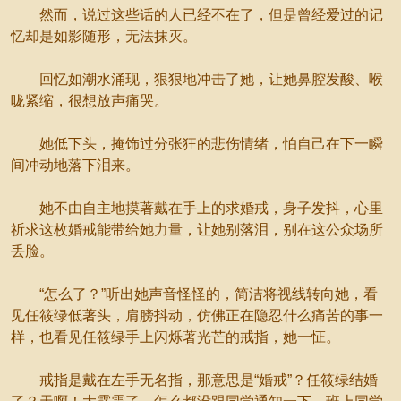
然而，说过这些话的人已经不在了，但是曾经爱过的记
忆却是如影随形，无法抹灭。
回忆如潮水涌现，狠狠地冲击了她，让她鼻腔发酸、喉
咙紧缩，很想放声痛哭。
她低下头，掩饰过分张狂的悲伤情绪，怕自己在下一瞬
间冲动地落下泪来。
她不由自主地摸著戴在手上的求婚戒，身子发抖，心里
祈求这枚婚戒能带给她力量，让她别落泪，别在这公众场所
丢脸。
“怎么了？”听出她声音怪怪的，简洁将视线转向她，看
见任筱绿低著头，肩膀抖动，仿佛正在隐忍什么痛苦的事一
样，也看见任筱绿手上闪烁著光芒的戒指，她一怔。
戒指是戴在左手无名指，那意思是“婚戒”？任筱绿结婚