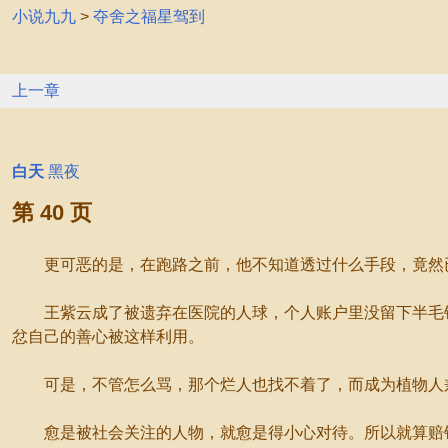
小说九九
>
夺舍之福星驾到
上一章
白天
黑夜
第 40 页
更可恶的是，在跑路之前，他不知道透过什么手段，竟然已
王紫云成了被遗弃在医院的人球，个人账户里没留下半毛钱
忿自己的善心被这样利用。
可是，不管怎么骂，那个烂人也找不着了，而成为植物人兼
愈是被社会关注的人物，就愈是得小心对待。所以就算赔钱