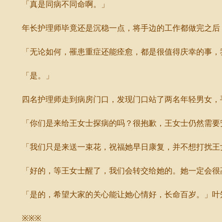
「真是同病不同命啊。」
年长护理师毕竟还是沉稳一点，将手边的工作都做完之后
「无论如何，罹患重症还能痊愈，都是很值得庆幸的事，我
「是。」
四名护理师走到病房门口，发现门口站了两名年轻男女，手
「你们是来给王女士探病的吗？很抱歉，王女士仍然需要
「我们只是来送一束花，祝福她早日康复，并不想打扰王女
「好的，等王女士醒了，我们会转交给她的。她一定会很高
「是的，希望大家的关心能让她心情好，长命百岁。」叶知
※※※