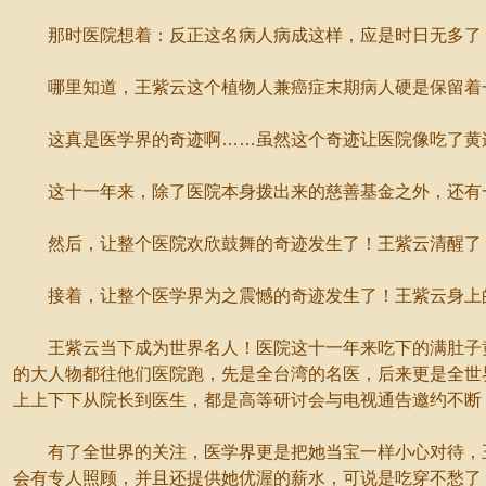
那时医院想着：反正这名病人病成这样，应是时日无多了，
哪里知道，王紫云这个植物人兼癌症末期病人硬是保留着一
这真是医学界的奇迹啊……虽然这个奇迹让医院像吃了黄
这十一年来，除了医院本身拨出来的慈善基金之外，还有一
然后，让整个医院欢欣鼓舞的奇迹发生了！王紫云清醒了！
接着，让整个医学界为之震憾的奇迹发生了！王紫云身上的
王紫云当下成为世界名人！医院这十一年来吃下的满肚子黄
的大人物都往他们医院跑，先是全台湾的名医，后来更是全世
上上下下从院长到医生，都是高等研讨会与电视通告邀约不断
有了全世界的关注，医学界更是把她当宝一样小心对待，王
会有专人照顾，并且还提供她优渥的薪水，可说是吃穿不愁了