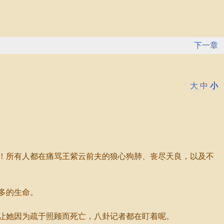
下一章
大
中
小
！所有人都在痛骂王紫云前夫的狼心狗肺、丧尽天良，以及不
多的生命。
让她因为疏于照顾而死亡，八卦记者都在盯着呢。