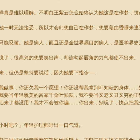
真是难以理解。不明白王紫云怎么始终认为她这是在作梦，拚
一时无法接受，所以才会幻想自己在作梦，想要藉由昏睡来逃
能忍耐。她是病人，而且还是全世界嘱目的病人，是医学界史
了，很高兴的想要笑出声，却连勾起唇角的力气都使不出来。
，但仍是坚持要说话，因为她要下指令──
做事，你还欠我一个愿望！你还没帮我拿到叶知耘的身体……
我要当年轻貌美的富家千金叶知耘，我不要当又老又丑又穷的王
仙来了都没用！我才不会被你骗……你出来，别玩了，快点把我
时吧？」年轻护理师吁出一口气道。