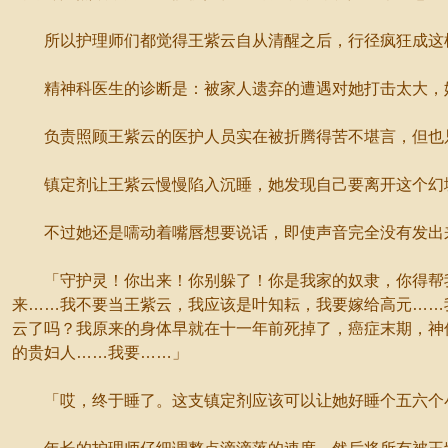
所以护理师们都觉得王紫云自从清醒之后，行径疯狂成这样
精神科医生的诊断是：被家人遗弃的遭遇对她打击太大，她
负责照顾王紫云的医护人员实在被折腾得苦不堪言，但也只
镇定剂让王紫云慢慢陷入沉睡，她发现自己要离开这个幻境
不过她还是嚅动着嘴唇想要说话，即使声音完全没有发出来
「守护灵！你出来！你别躲了！你是我家的奴隶，你得帮我
来……我不要当王紫云，我应该是叶知耘，我要嫁给高元……
云了吗？我原来的身体早就在十一年前死掉了，癌症末期，神
的贵妇人……我要……」
「哎，终于睡了。这支镇定剂应该可以让她好睡个五六个小