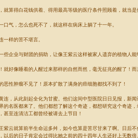
就算得白花钱供着、得用最高等级的医疗条件照顾着，就当是
口气，怎么也死不了，就这样在病床上躺了十一年。
连一样的苦不堪言。
些企业与财团的捐助，让像王紫云这样被家人遗弃的植物人能
就好像睡着的人醒过来那样的自然而然，毫无征兆的醒了！而
恶性肿瘤不见了！原本扩散了满身的癌细胞都找不到了！
连，从此刻起全化为甘蜜。他们这间中型医院日日见报，新闻
界的名医都来了。他们都想了解这个奇迹，都想研究这个奇迹，
，甚至连清洁工都曾经被请去上节目！
紫云就算前半生命运多舛，如今也算是苦尽甘来了啊。日后不
，以后的日子肯定会过得比她之前的四十四年人生还好上无数倍