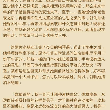
方向努力；到目前为止，她觉得自己将生活安排得还不错，
至少她个人还算满意，如果相亲结果顺利的话，那么未来十
年的日子是值得期待的安逸太平。至于……当她慢慢年老色
衰之后，再也绑不住丈夫置外室的心思之类的事，就先且让
她躲闲个几年，再来细细思索该用什么态度面对吧！现在还
不急，年华正好的现在，不愿想那么远的以后。她满意现在
的生活，并希望可以一直这样过下去。
给两位小朋友上完了今日的钢琴课，送走了学生之后，
她整理好教室下楼，原本打算去附近某间知名咖啡厅享用一
份下午茶的，却被一楼的门市小姐拉着直聊，半点没有放人
走的意思。只因门市小姐坚持要跟她分享这几天数次「巧
遇」某名运动型健美帅哥从她面前路过的心得体验，好不容
易抓到一个人可倾诉，怎么可以轻易放过。所以，就听她滔
滔不绝道：
「妳知道的，我一直只迷那种皮肤白皙、体格瘦高、永
远西装革履打扮的花样美男子，对于那种穿运动服的、皮肤
黑不溜丢的、像是永远都在流臭汗的高大健硕男人，我是一