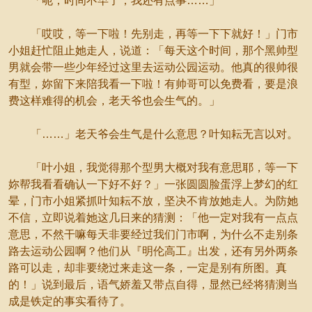
「呃，时间不早了，我还有点事……」
「哎哎，等一下啦！先别走，再等一下下就好！」门市
小姐赶忙阻止她走人，说道：「每天这个时间，那个黑帅型
男就会带一些少年经过这里去运动公园运动。他真的很帅很
有型，妳留下来陪我看一下啦！有帅哥可以免费看，要是浪
费这样难得的机会，老天爷也会生气的。」
「……」老天爷会生气是什么意思？叶知耘无言以对。
「叶小姐，我觉得那个型男大概对我有意思耶，等一下
妳帮我看看确认一下好不好？」一张圆圆脸蛋浮上梦幻的红
晕，门市小姐紧抓叶知耘不放，坚决不肯放她走人。为防她
不信，立即说着她这几日来的猜测：「他一定对我有一点点
意思，不然干嘛每天非要经过我们门市啊，为什么不走别条
路去运动公园啊？他们从『明伦高工』出发，还有另外两条
路可以走，却非要绕过来走这一条，一定是别有所图。真
的！」说到最后，语气娇羞又带点自得，显然已经将猜测当
成是铁定的事实看待了。