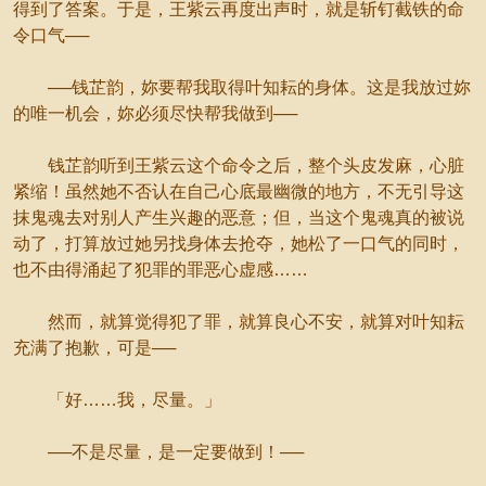
得到了答案。于是，王紫云再度出声时，就是斩钉截铁的命
令口气──
──钱芷韵，妳要帮我取得叶知耘的身体。这是我放过妳
的唯一机会，妳必须尽快帮我做到──
钱芷韵听到王紫云这个命令之后，整个头皮发麻，心脏
紧缩！虽然她不否认在自己心底最幽微的地方，不无引导这
抹鬼魂去对别人产生兴趣的恶意；但，当这个鬼魂真的被说
动了，打算放过她另找身体去抢夺，她松了一口气的同时，
也不由得涌起了犯罪的罪恶心虚感……
然而，就算觉得犯了罪，就算良心不安，就算对叶知耘
充满了抱歉，可是──
「好……我，尽量。」
──不是尽量，是一定要做到！──