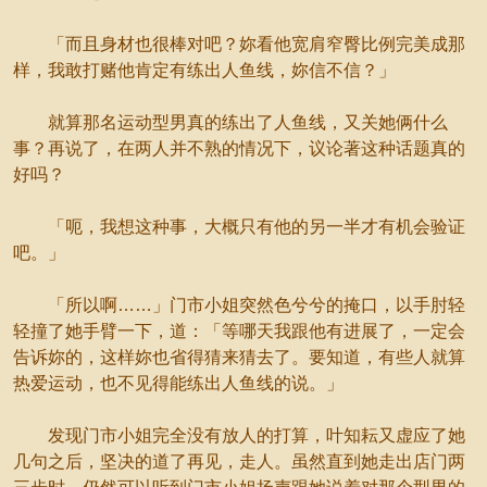
「而且身材也很棒对吧？妳看他宽肩窄臀比例完美成那
样，我敢打赌他肯定有练出人鱼线，妳信不信？」
就算那名运动型男真的练出了人鱼线，又关她俩什么
事？再说了，在两人并不熟的情况下，议论著这种话题真的
好吗？
「呃，我想这种事，大概只有他的另一半才有机会验证
吧。」
「所以啊……」门市小姐突然色兮兮的掩口，以手肘轻
轻撞了她手臂一下，道：「等哪天我跟他有进展了，一定会
告诉妳的，这样妳也省得猜来猜去了。要知道，有些人就算
热爱运动，也不见得能练出人鱼线的说。」
发现门市小姐完全没有放人的打算，叶知耘又虚应了她
几句之后，坚决的道了再见，走人。虽然直到她走出店门两