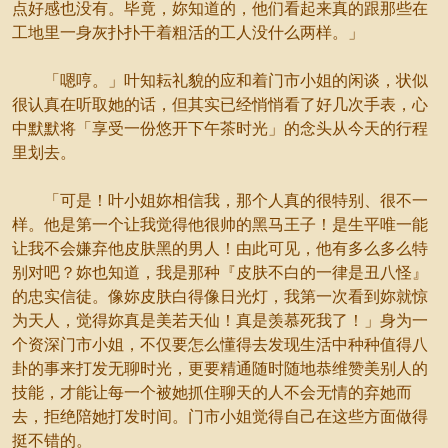
点好感也没有。毕竟，妳知道的，他们看起来真的跟那些在
工地里一身灰扑扑干着粗活的工人没什么两样。」
「嗯哼。」叶知耘礼貌的应和着门市小姐的闲谈，状似
很认真在听取她的话，但其实已经悄悄看了好几次手表，心
中默默将「享受一份悠开下午茶时光」的念头从今天的行程
里划去。
「可是！叶小姐妳相信我，那个人真的很特别、很不一
样。他是第一个让我觉得他很帅的黑马王子！是生平唯一能
让我不会嫌弃他皮肤黑的男人！由此可见，他有多么多么特
别对吧？妳也知道，我是那种『皮肤不白的一律是丑八怪』
的忠实信徒。像妳皮肤白得像日光灯，我第一次看到妳就惊
为天人，觉得妳真是美若天仙！真是羡慕死我了！」身为一
个资深门市小姐，不仅要怎么懂得去发现生活中种种值得八
卦的事来打发无聊时光，更要精通随时随地恭维赞美别人的
技能，才能让每一个被她抓住聊天的人不会无情的弃她而
去，拒绝陪她打发时间。门市小姐觉得自己在这些方面做得
挺不错的。