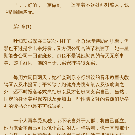
「……好的，一定做到。」遥望着不远处那对璧人，钱
芷韵喃喃应允。
第2章(1)
叶知耘虽然在自家公司挂了一个总经理特助的职衔，但
那也不过是拿出来好看，又方便公司合法节税罢了，她一星
期能去公司一回都嫌多。倒也不是说她就真的每天无所事
事、游手好闲，她的日子其实安排得很充实。
每周六周日两天，她都会到乐器行附设的音乐教室去教
钢琴以及小提琴；平常除了跑健身房跳有氧以及练瑜珈之
外，还不时报名各式烹饪班以及才艺班来充实自己。当然，
固定的身体美容保养以及参加由一些性情文静的名媛们所举
办的读书会也是不可或缺的。
一个人再享受孤独，都不该自外于人群，将自己孤立。
她向来希望自己可以像个富贵闲人那样活着，也一直朝那个