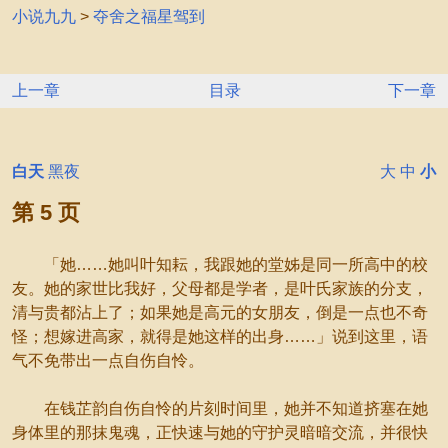
小说九九
>
夺舍之福星驾到
上一章
目录
下一章
白天
黑夜
大
中
小
第 5 页
「她……她叫叶知耘，我跟她的堂姊是同一所高中的校
友。她的家世比我好，父母都是学者，是叶氏家族的分支，
清与贵都沾上了；如果她是高元的女朋友，倒是一点也不奇
怪；想嫁进高家，就得是她这样的出身……」说到这里，语
气不免带出一点自伤自怜。
在钱芷韵自伤自怜的片刻时间里，她并不知道挤塞在她
身体里的那抹鬼魂，正快速与她的守护灵暗暗交流，并很快