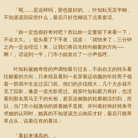
「呃……是这样吗，那也挺好的。」叶知耘无言半晌，
不知道该回应些什么，最后只好含糊说了点客套话。
「妳一定也很好奇对吧？所以妳一定要留下来看一下，
不会太久。」低头看了下手表，说道：「就快来了，三分钟
之内一定会经过！来，让我们将目光转向橱窗的方向──
啊！」话说到一半，门市小姐发出了一小声低呼。
叶知耘被她奇怪的声调给吸引过去，不由自主的转头看
往橱窗的方向，只来得及看到一名穿着运动服的年轻男子领
着一群高中生走过店门前。他们的步伐很大，几个大步就不
见了踪影，像是一道光影晃过。就算叶知耘眼力再好，也没
看到那名黑马王子的长相，甚至连侧脸的轮廓都没扫到，所
以，当门市小姐激动的抓着她手直摇、并叫着好帅好帅来寻
求她的认同时，她真的不知道该怎么响应才好，最后只能草
草点头，说着仅有的看法：
「看起来满高的。」