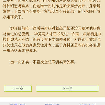
三步时，仍然可以听到门市小姐扬声跟她说着对那个型男的
种种幻想与垂涎，而她唯一的动作是加快脚步离开，并暗暗
发誓，下次再也不要基于客气以及不好意思，留下来跟门市
小姐聊天了。
她连目前唯一该感兴趣的对象高元都还没开始对他的身
材有过幻想臆测──毕竟两人才正式见过一次面，虽然看起来
彼此观感还不错，但有没有下文却未可知。所以她目前对他
的关注只在他的身家品性外表，至于身材还是等有机会更进
一步的话再来想象吧。
她一向务实，不喜欢空想不切实际的事。
上一章
下一章