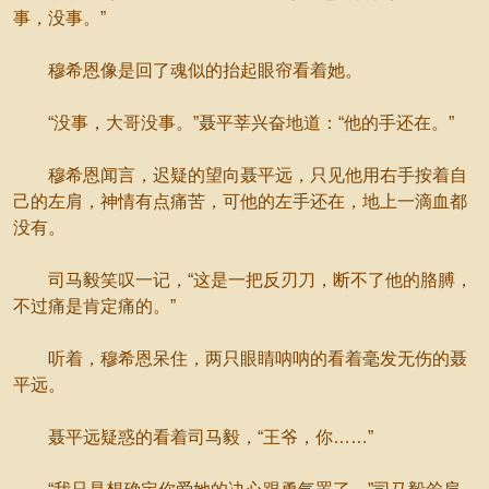
事，没事。”
穆希恩像是回了魂似的抬起眼帘看着她。
“没事，大哥没事。”聂平莘兴奋地道：“他的手还在。”
穆希恩闻言，迟疑的望向聂平远，只见他用右手按着自
己的左肩，神情有点痛苦，可他的左手还在，地上一滴血都
没有。
司马毅笑叹一记，“这是一把反刃刀，断不了他的胳膊，
不过痛是肯定痛的。”
听着，穆希恩呆住，两只眼睛呐呐的看着毫发无伤的聂
平远。
聂平远疑惑的看着司马毅，“王爷，你……”