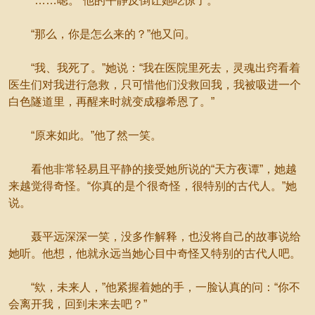
“……嗯。”他的平静反倒让她吃惊了。
“那么，你是怎么来的？”他又问。
“我、我死了。”她说：“我在医院里死去，灵魂出窍看着
医生们对我进行急救，只可惜他们没救回我，我被吸进一个
白色隧道里，再醒来时就变成穆希恩了。”
“原来如此。”他了然一笑。
看他非常轻易且平静的接受她所说的“天方夜谭”，她越
来越觉得奇怪。“你真的是个很奇怪，很特别的古代人。”她
说。
聂平远深深一笑，没多作解释，也没将自己的故事说给
她听。他想，他就永远当她心目中奇怪又特别的古代人吧。
“欸，未来人，”他紧握着她的手，一脸认真的问：“你不
会离开我，回到未来去吧？”