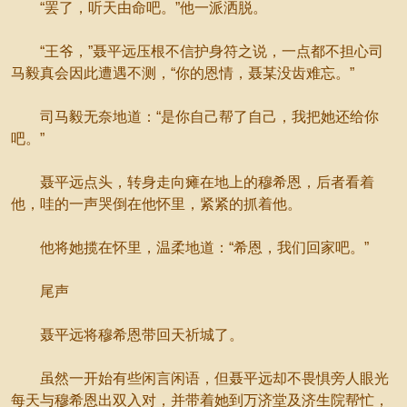
“罢了，听天由命吧。”他一派洒脱。
“王爷，”聂平远压根不信护身符之说，一点都不担心司
马毅真会因此遭遇不测，“你的恩情，聂某没齿难忘。”
司马毅无奈地道：“是你自己帮了自己，我把她还给你
吧。”
聂平远点头，转身走向瘫在地上的穆希恩，后者看着
他，哇的一声哭倒在他怀里，紧紧的抓着他。
他将她揽在怀里，温柔地道：“希恩，我们回家吧。”
尾声
聂平远将穆希恩带回天祈城了。
虽然一开始有些闲言闲语，但聂平远却不畏惧旁人眼光
每天与穆希恩出双入对，并带着她到万济堂及济生院帮忙，