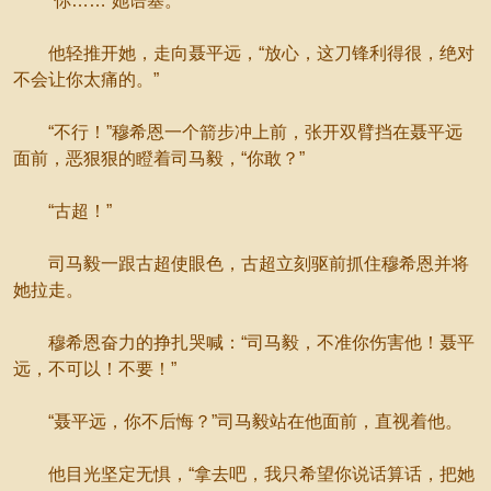
“你……”她语塞。
他轻推开她，走向聂平远，“放心，这刀锋利得很，绝对
不会让你太痛的。”
“不行！”穆希恩一个箭步冲上前，张开双臂挡在聂平远
面前，恶狠狠的瞪着司马毅，“你敢？”
“古超！”
司马毅一跟古超使眼色，古超立刻驱前抓住穆希恩并将
她拉走。
穆希恩奋力的挣扎哭喊：“司马毅，不准你伤害他！聂平
远，不可以！不要！”
“聂平远，你不后悔？”司马毅站在他面前，直视着他。
他目光坚定无惧，“拿去吧，我只希望你说话算话，把她