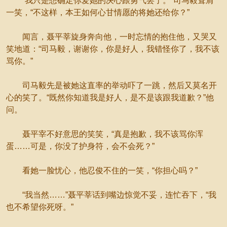
“我只是想确定你爱她的决心跟勇气罢了。”司马毅耸肩
一笑，“不这样，本王如何心甘情愿的将她还给你？”
闻言，聂平莘旋身奔向他，一时忘情的抱住他，又哭又
笑地道：“司马毅，谢谢你，你是好人，我错怪你了，我不该
骂你。”
司马毅先是被她这直率的举动吓了一跳，然后又莫名开
心的笑了。“既然你知道我是好人，是不是该跟我道歉？”他
问。
聂平宰不好意思的笑笑，“真是抱歉，我不该骂你浑
蛋……可是，你没了护身符，会不会死？”
看她一脸忧心，他忍俊不住的一笑，“你担心吗？”
“我当然……”聂平莘话到嘴边惊觉不妥，连忙吞下，“我
也不希望你死呀。”