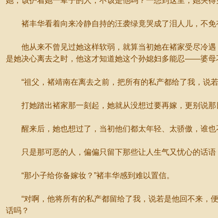
她，该护着她一辈子的人，不该是他吗？一想到这里，她哭得
褚丰华看着向来冷静自持的汪袭绿竟哭成了泪人儿，不免
他从来不曾见过她这样软弱，就算当初她在褚家受尽冷遇，
是她决心离去之时，他这才知道她这个孙媳妇多能忍——婆母
“祖父，褚靖南在离去之前，把所有的私产都给了我，说若
打她踏出褚家那一刻起，她就从没想过要再嫁，更别说那日
醒来后，她也想过了，当初他们都太年轻、太骄傲，谁也不
只是那可恶的人，偏偏只留下那些让人生气又忧心的话语，
“那小子给你备嫁妆？”褚丰华感到难以置信。
“对啊，他将所有的私产都留给了我，说若是他回不来，便让
话吗？