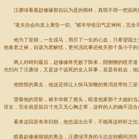
汪袭绿看着赵修缘那自以为是的模样，真恨不得一把掐死
“老夫自会向皇上禀告一切。”褚丰华依旧气定神闲，完全
他为了皇朝，一生戎马，用尽了一生的心血，只希望国土安
他食君之禄，自该为君解忧，更何况此事还攸关那个臭小子的
两人对峙到最后，赵修缘终究败下阵来，阴恻恻的咬牙道：“
光扫向了汪袭绿，又是这个该死的女人坏事，若是有机会，他
他恨恨的离去，他这还得让人快马加鞭的将消息带给三皇子
望着他的背影，褚丰华摇了摇头，暗道他家那个大媳妇当真
侄女，完全就是鼠目寸光又无心胸之辈，这样的人的确不适合
看来这回若有幸归朝，他也该出出手，不能再这样听之任之
瞧着赵修缘狼狈的离去，汪袭绿浑身的斗志在转瞬间消失，