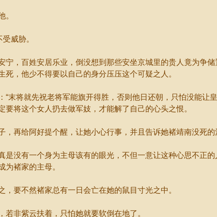
他。
不受威胁。
宁，百姓安居乐业，倒没想到那些安坐京城里的贵人竟为争储
生死，他少不得要以自己的身分压压这个可疑之人。
末将就先祝老将军能旗开得胜，否则他日还朝，只怕没能让皇
定要将这个女人扔去做军妓，才能解了自己的心头之恨。
，再给阿好提个醒，让她小心行事，并且告诉她褚靖南没死的
是没有一个身为主母该有的眼光，不但一意让这种心思不正的
成为褚家的主母。
，要不然褚家总有一日会亡在她的鼠目寸光之中。
若非紫云扶着，只怕她就要软倒在地了。