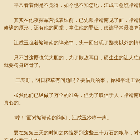
平常看着倒是不觉得，如今也不知怎地，江成玉愈瞧褚靖南
其实在他夜探军营找表妹前，已先跟褚靖南见了面，褚靖南
修缘的原形，还有他的同党，拿住他的罪证，便连平常最喜算
江成玉瞧着褚靖南的眸光中，头一回出现了鄙夷以外的情
只不过这厮也恁大胆的，为了欺敌耳目，硬生生的让人往他
就要粉身碎骨了。
“三表哥，明日粮草有问题吗？要借兵的事，你和平北王说
虽然他们已经做了万全的准备，但为了取信于人，褚靖南确
真心的。
“哼！”面对褚靖南的询问，江成玉冷哼一声。
要在短短三天的时间之内搜罗到这些三十万石的粮草，对一