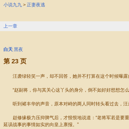
小说九九
>
正妻夜逃
上一章
白天
黑夜
第 23 页
汪袭绿轻笑一声，却不回答，她并不打算在这个时候曝露自
“赵副将，你与其关心这丫头的身分，倒不如好好想想怎么
听到褚丰华的声音，原本对峙的两人同时转头看过去，汪袭
赵修缘极力压抑脾气后，才恨恨地说道：“老将军若是要重
延误战事的事情如实的向皇上禀报。”