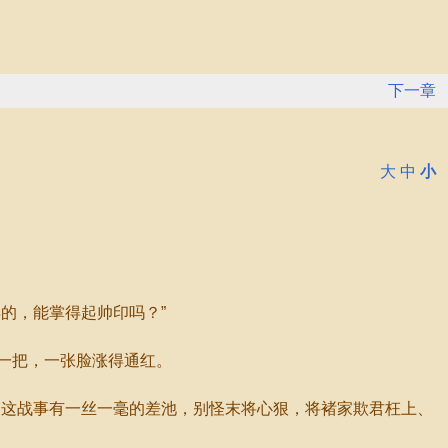
下一章
大
中
小
的，能掌得起帅印吗？”
一把，一张脸涨得通红。
这战事有一丝一毫的差池，别怪末将心狠，将褚家欺君枉上、