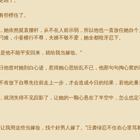
更凶了。
有些楞住了。
她依然挺直腰杆，从不在人前示弱，所以他也一直放任她自个
刁难，小妾横行不尊，夫婿不敬不爱，她全都咬牙忍下。
是他不能平安回来，就给我当嫁妆。”
他曾对她剖白心迹，惹得她心思纷乱不已，他那句句掏心窝的
肯放下自尊先往前走上一步，才会造成今日的结果，若他此番
就消失得不见踪影了，让她的一颗心悬在了半空中，怎么也定
我用这些当嫁妆，找个好男人嫁了。”汪袭绿忍不住在心里骂