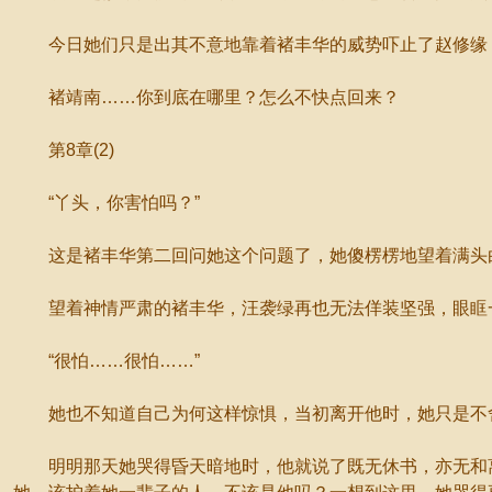
今日她们只是出其不意地靠着褚丰华的威势吓止了赵修缘，
褚靖南……你到底在哪里？怎么不快点回来？
第8章(2)
“丫头，你害怕吗？”
这是褚丰华第二回问她这个问题了，她傻楞楞地望着满头白
望着神情严肃的褚丰华，汪袭绿再也无法佯装坚强，眼眶一
“很怕……很怕……”
她也不知道自己为何这样惊惧，当初离开他时，她只是不舍
明明那天她哭得昏天暗地时，他就说了既无休书，亦无和离书