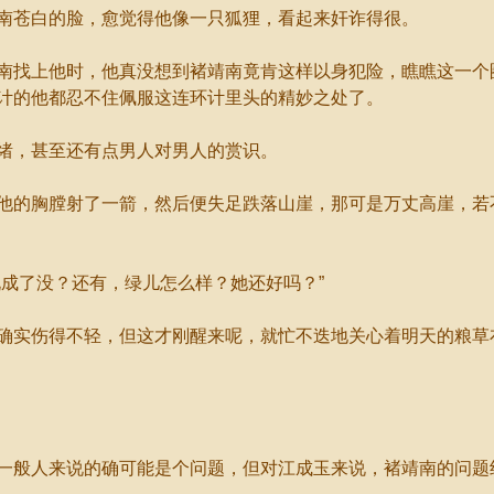
苍白的脸，愈觉得他像一只狐狸，看起来奸诈得很。
找上他时，他真没想到褚靖南竟肯这样以身犯险，瞧瞧这一个
计的他都忍不住佩服这连环计里头的精妙之处了。
绪，甚至还有点男人对男人的赏识。
的胸膛射了一箭，然后便失足跌落山崖，那可是万丈高崖，若
成了没？还有，绿儿怎么样？她还好吗？”
实伤得不轻，但这才刚醒来呢，就忙不迭地关心着明天的粮草
般人来说的确可能是个问题，但对江成玉来说，褚靖南的问题