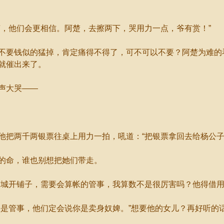
，他们会更相信。阿楚，去擦两下，哭用力一点，爷有赏！”
要钱似的猛掉，肯定痛得不得了，可不可以不要？阿楚为难的
就催出来了。
声大哭——
把两千两银票往桌上用力一拍，吼道：“把银票拿回去给杨公子
的命，谁也别想把她们带走。
城开铺子，需要会算帐的管事，我算数不是很厉害吗？他得借用
是管事，他们定会说你是卖身奴婢。”想要他的女儿？再好听的