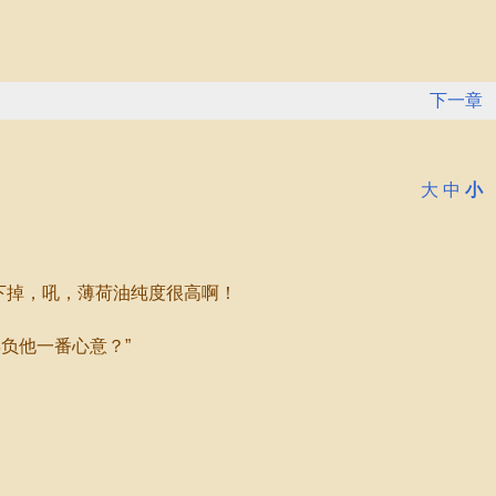
下一章
大
中
小
下掉，吼，薄荷油纯度很高啊！
负他一番心意？”