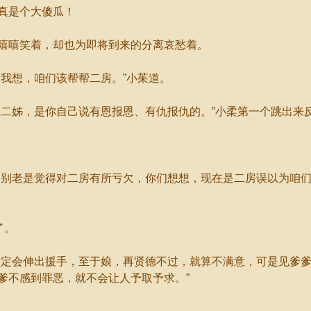
真是个大傻瓜！
嘻笑着，却也为即将到来的分离哀愁着。
我想，咱们该帮帮二房。”小茱道。
二姊，是你自己说有恩报恩、有仇报仇的。”小柔第一个跳出来
别老是觉得对二房有所亏欠，你们想想，现在是二房误以为咱们
了。
定会伸出援手，至于娘，再贤德不过，就算不满意，可是见爹爹
爹不感到罪恶，就不会让人予取予求。”