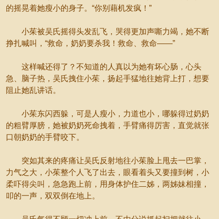
的摇晃着她瘦小的身子。“你别藉机发疯！”
小茱被吴氏摇得头发乱飞，哭得更加声嘶力竭，她不断
挣扎喊叫，“救命，奶奶要杀我！救命、救命——”
这样喊还得了？不知道的人真以为她有坏心肠，心头
急、脑子热，吴氏拽住小茱，扬起手猛地往她背上打，想要
阻止她乱讲话。
小茱东闪西躲，可是人瘦小，力道也小，哪躲得过奶奶
的粗臂厚膀，她被奶奶死命拽着，手臂痛得厉害，直觉就张
口朝奶奶的手臂咬下。
突如其来的疼痛让吴氏反射地往小茱脸上甩去一巴掌，
力气之大，小茱整个人飞了出去，眼看着头又要撞到树，小
柔吓得尖叫，急急跑上前，用身体护住二姊，两姊妹相撞，
叩的一声，双双倒在地上。