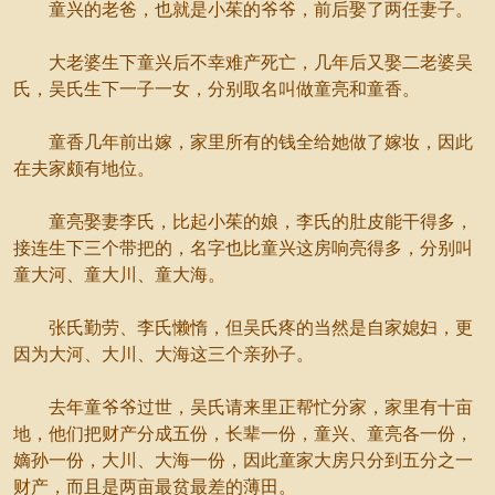
童兴的老爸，也就是小茱的爷爷，前后娶了两任妻子。
大老婆生下童兴后不幸难产死亡，几年后又娶二老婆吴
氏，吴氏生下一子一女，分别取名叫做童亮和童香。
童香几年前出嫁，家里所有的钱全给她做了嫁妆，因此
在夫家颇有地位。
童亮娶妻李氏，比起小茱的娘，李氏的肚皮能干得多，
接连生下三个带把的，名字也比童兴这房响亮得多，分别叫
童大河、童大川、童大海。
张氏勤劳、李氏懒惰，但吴氏疼的当然是自家媳妇，更
因为大河、大川、大海这三个亲孙子。
去年童爷爷过世，吴氏请来里正帮忙分家，家里有十亩
地，他们把财产分成五份，长辈一份，童兴、童亮各一份，
嫡孙一份，大川、大海一份，因此童家大房只分到五分之一
财产，而且是两亩最贫最差的薄田。