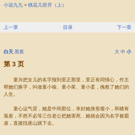
小说九九
>
桃花几世开（上）
上一章
目录
下一章
白天
黑夜
大
中
小
第 3 页
童兴把女儿的名字报到里正那里，里正有同情心，作主
帮她们换字，叫做童小瑜、童小茱、童小柔，挽救了她们的
人生。
童心运气背，她是中间那位，幸好她身形瘦小，和猪有
落差，不然不必等三任老公把她害死，她就会因为名字被霸
凌，直接找座山跳下去。