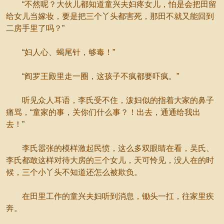
“不然呢？大伙儿都知道童兴夫妇疼女儿，怕是会把田留
给女儿当嫁妆，要是把三个丫头都害死，那田不就又能回到
二房手里了吗？”
“妇人心、蝎尾针，够毒！”
“阎罗王殿里走一圈，这孩子不疯都要吓疯。”
听见众人耳语，李氏受不住，泼妇似的指着大家的鼻子
痛骂，“童家的事，关你们什么事？！出去，通通给我出
去！”
李氏嚣张的模样激起民愤，这么多双眼睛在看，吴氏、
李氏都敢这样对待大房的三个女儿，天可怜见，没人在的时
候，三个小丫头不知道还怎么被欺负。
在田里工作的童兴夫妇听到消息，锄头一扛，往家里疾
奔。