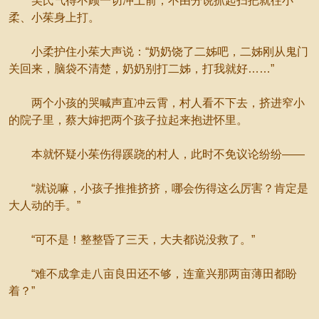
吴氏气得不顾一切冲上前，不由分说抓起扫把就往小
柔、小茱身上打。
小柔护住小茱大声说：“奶奶饶了二姊吧，二姊刚从鬼门
关回来，脑袋不清楚，奶奶别打二姊，打我就好……”
两个小孩的哭喊声直冲云霄，村人看不下去，挤进窄小
的院子里，蔡大婶把两个孩子拉起来抱进怀里。
本就怀疑小茱伤得蹊跷的村人，此时不免议论纷纷——
“就说嘛，小孩子推推挤挤，哪会伤得这么厉害？肯定是
大人动的手。”
“可不是！整整昏了三天，大夫都说没救了。”
“难不成拿走八亩良田还不够，连童兴那两亩薄田都盼
着？”