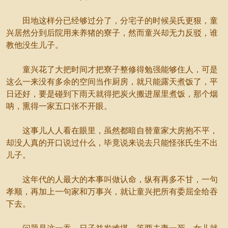
田地这样分已经够过分了，分宅子的时候吴氏更狠，童
兴居然分到后院用来养猪的寮子，然而童兴却无力反驳，谁
教他没生儿子。
童兴花了大把时间才把寮子整修得勉强能够住人，可是
这么一来没有多余的空间当作厨房，就只能露天煮饭了，平
日还好，要是碰到下雨天就得把炭火搬进屋里煮饭，那个烟
呐，熏得一家五口张不开眼。
这事儿人人看在眼里，虽然都暗自替童家大房抱不平，
却没人真的开口说过什么，毕竟说来说去只能怪张氏生不出
儿子。
这年代的人最大的本事叫做认命，纵有再多不甘，一句
孝顺，再加上一句家和万事兴，就让童兴把所有委屈全给吞
下去。