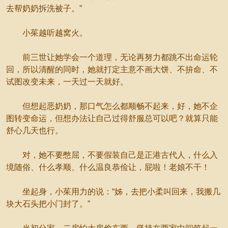
去帮奶奶拆洗被子。”
小茱越听越窝火。
前三世让她学会一个道理，无论再努力都跳不出命运轮
回，所以清醒的同时，她就打定主意不画大饼、不拚命、不
试图改变未来，一天过一天就好。
但想起恶奶奶，那口气怎么都顺畅不起来，好，她不企
图转变命运，但想办法让自己过得舒服总可以吧？就算只能
舒心几天也行。
对，她不要憋屈，不要假装自己是正港古代人，什么入
境随俗、什么孝顺、什么温良恭俭让，屁啦！老娘不干！
坐起身，小茱用力的说：“姊，去把小柔叫回来，我搬几
块大石头把小门封了。”