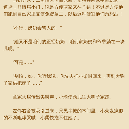
当初分家，二房怕大房偷东西，坚持在两家中间筑起一
道墙，只留扇小门，说是方便两家来往？错！不过是方便他
们跑到自己家里支使免费童工，以后这种便宜他们甭想占！
“不行，奶奶会骂人的。”
“她又不是咱们的正经奶奶，咱们家奶奶和爷爷躺在一块
儿呢。”
“可是……”
“别怕，姊，你听我说，你先去把小柔叫回来，再到大狗
子家借把槌子……”
童家大房传出尖叫声，小瑜使劲儿往大狗子家跑。
左邻右舍被吸引过来，只见半掩的木门里，小茱发疯似
的不断咆哮哭喊，小柔快抱不住她了。