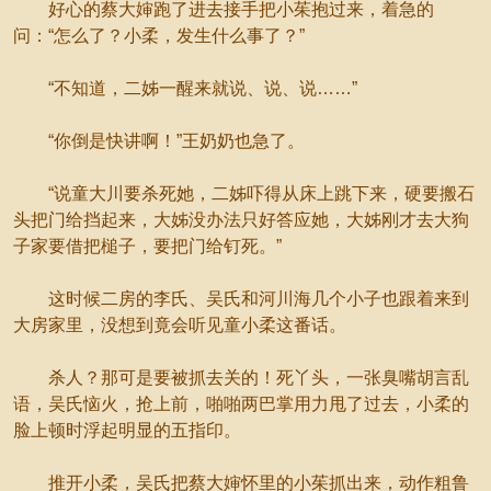
好心的蔡大婶跑了进去接手把小茱抱过来，着急的
问：“怎么了？小柔，发生什么事了？”
“不知道，二姊一醒来就说、说、说……”
“你倒是快讲啊！”王奶奶也急了。
“说童大川要杀死她，二姊吓得从床上跳下来，硬要搬石
头把门给挡起来，大姊没办法只好答应她，大姊刚才去大狗
子家要借把槌子，要把门给钉死。”
这时候二房的李氏、吴氏和河川海几个小子也跟着来到
大房家里，没想到竟会听见童小柔这番话。
杀人？那可是要被抓去关的！死丫头，一张臭嘴胡言乱
语，吴氏恼火，抢上前，啪啪两巴掌用力甩了过去，小柔的
脸上顿时浮起明显的五指印。
推开小柔，吴氏把蔡大婶怀里的小茱抓出来，动作粗鲁