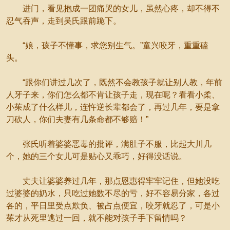
进门，看见抱成一团痛哭的女儿，虽然心疼，却不得不
忍气吞声，走到吴氏跟前跪下。
“娘，孩子不懂事，求您别生气。”童兴咬牙，重重磕
头。
“跟你们讲过几次了，既然不会教孩子就让别人教，年前
人牙子来，你们怎么都不肯让孩子走，现在呢？看看小柔、
小茱成了什么样儿，连忤逆长辈都会了，再过几年，要是拿
刀砍人，你们夫妻有几条命都不够赔！”
张氏听着婆婆恶毒的批评，满肚子不服，比起大川几
个，她的三个女儿可是贴心又乖巧，好得没话说。
丈夫让婆婆养过几年，那点恩惠得牢牢记住，但她没吃
过婆婆的奶水，只吃过她数不尽的亏，好不容易分家，各过
各的，平日里受点欺负、被占点便宜，咬牙就忍了，可是小
茱才从死里逃过一回，就不能对孩子手下留情吗？