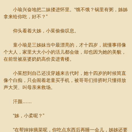
小瑜兴奋地把二妹搂进怀里。“饿不饿？锅里有粥，姊姊
拿来给你吃，好不？”
仰头看着大姊，小茱偷偷叹息。
童小瑜是三姊妹当中最漂亮的，才十四岁，就懂事得像
个大人，家里大大小小的活儿都会做，却也因为她的美貌，
在前世被巫婆奶奶高价卖进青楼。
小茱想到自己还没穿越来古代时，她十四岁的时候简直
像个白痴，只会闹着老童买手机，被哥哥们排挤时只懂得放
声大哭、叫母亲来救场。
汗颜……
“姊，小柔呢？”
“在帮婶婶摘菜呢，你吃点东西后再睡一会儿，姊姊还要