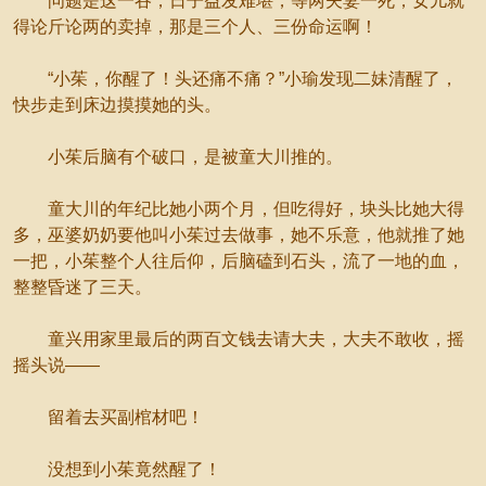
问题是这一吞，日子益发难堪，等两夫妻一死，女儿就
得论斤论两的卖掉，那是三个人、三份命运啊！
“小茱，你醒了！头还痛不痛？”小瑜发现二妹清醒了，
快步走到床边摸摸她的头。
小茱后脑有个破口，是被童大川推的。
童大川的年纪比她小两个月，但吃得好，块头比她大得
多，巫婆奶奶要他叫小茱过去做事，她不乐意，他就推了她
一把，小茱整个人往后仰，后脑磕到石头，流了一地的血，
整整昏迷了三天。
童兴用家里最后的两百文钱去请大夫，大夫不敢收，摇
摇头说——
留着去买副棺材吧！
没想到小茱竟然醒了！