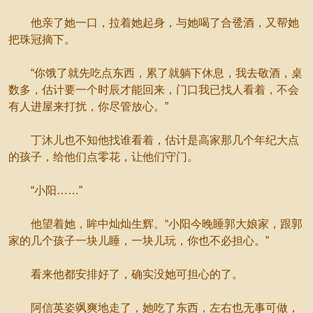
他亲了她一口，拉着她起身，与她喝了合卺酒，又帮她
把珠冠摘下。
“你饿了就先吃点东西，累了就躺下休息，我去敬酒，桌
数多，估计要一个时辰才能回来，门口我已找人看着，不会
有人进屋来打扰，你尽管放心。”
丁沐儿也不知他找谁看着，估计是高家那几个年纪大点
的孩子，给他们点零花，让他们守门。
“小阳……”
他望着她，眸中灿灿生辉。“小阳今晚睡郭大娘家，跟郭
家的几个孩子一块儿睡，一块儿玩，你也不必担心。”
看来他都安排好了，确实没她可担心的了。
阿信英姿飒爽地走了，她吃了东西，左右也无事可做，