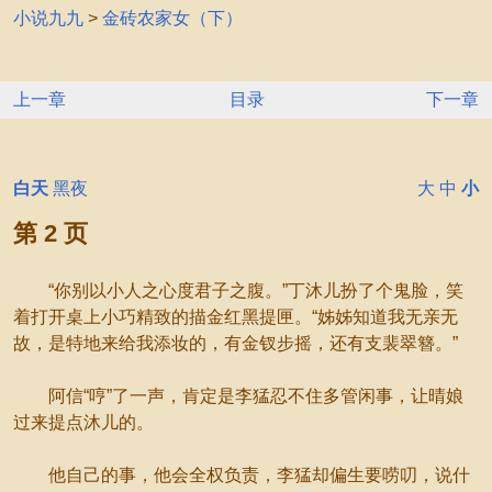
小说九九
>
金砖农家女（下）
上一章
目录
下一章
白天
黑夜
大
中
小
第 2 页
“你别以小人之心度君子之腹。”丁沐儿扮了个鬼脸，笑
着打开桌上小巧精致的描金红黑提匣。“姊姊知道我无亲无
故，是特地来给我添妆的，有金钗步摇，还有支裴翠簪。”
阿信“哼”了一声，肯定是李猛忍不住多管闲事，让晴娘
过来提点沐儿的。
他自己的事，他会全权负责，李猛却偏生要唠叨，说什