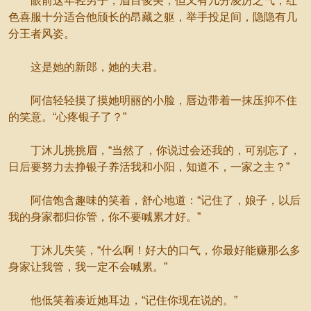
眼前这年轻男子，眉目俊美，但又有几分凌厉之气，红
色喜服十分适合他颀长的昂藏之躯，举手投足间，隐隐有几
分王者风姿。
这是她的新郎，她的夫君。
阿信轻轻摸了摸她明丽的小脸，唇边带着一抹压抑不住
的笑意。“心疼银子了？”
丁沐儿挑挑眉，“当然了，你说过会还我的，可别忘了，
日后要努力去挣银子养活我和小阳，知道不，一家之主？”
阿信饱含趣味的笑着，舒心地道：“记住了，娘子，以后
我的身家都归你管，你不要喊累才好。”
丁沐儿失笑，“什么啊！好大的口气，你最好能赚那么多
身家让我管，我一定不会喊累。”
他低笑着凑近她耳边，“记住你现在说的。”