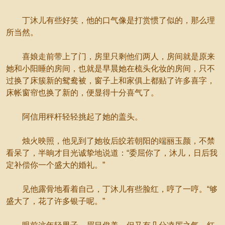
丁沐儿有些好笑，他的口气像是打赏惯了似的，那么理
所当然。
喜娘走前带上了门，房里只剩他们两人，房间就是原来
她和小阳睡的房间，也就是早晨她在梳头化妆的房间，只不
过换了床簇新的鸳鸯被，窗子上和家俱上都贴了许多喜字，
床帐窗帘也换了新的，便显得十分喜气了。
阿信用秤杆轻轻挑起了她的盖头。
烛火映照，他见到了她妆后皎若朝阳的端丽玉颜，不禁
看呆了，半晌才目光诚挚地说道：“委屈你了，沐儿，日后我
定补偿你一个盛大的婚礼。”
见他露骨地看着自己，丁沐儿有些脸红，哼了一哼。“够
盛大了，花了许多银子呢。”