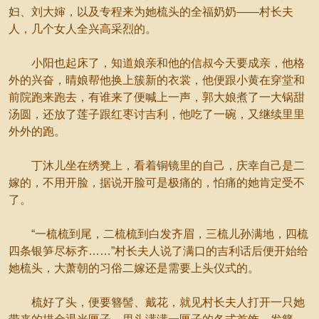
妇、刘大婶，以及专程来为她梳头的全福奶奶——村长夫
人，几个女人全兴高采烈的。
小阳也起床了，知道娘亲和他的信叔今天要成亲，他格
外的兴奋，晴娘帮他换上簇新的衣裳，他便跟小黄在穿堂和
前院跑来跑去，有谁来了便喊上一声，郭大娘煮了一大锅甜
汤圆，还放了莲子跟红枣讨吉利，他吃了一碗，又继续里里
外外的跑。
丁沐儿坐在绣凳上，看着铜镜里的自己，庆幸自己是二
嫁的，不用开脸，据说开脸可是极痛的，怕痛的她肯定受不
了。
“一梳梳到尾，二梳梳到白发齐眉，三梳儿孙满地，四梳
四条银笋尽标齐……”村长夫人说了满口的吉利话后便开始给
她梳头，大萧朝的习俗二嫁还是需要上头仪式的。
梳好了头，便要簪髻、戴花，就见村长夫人打开一只她