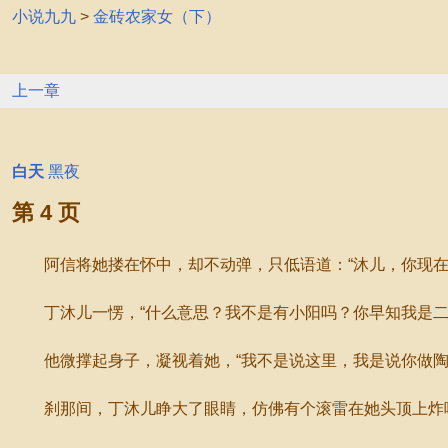
小说九九
>
金砖农家女（下）
上一章
白天
黑夜
第 4 页
阿信将她搂在怀中，却不动弹，只低语道：“沐儿，你现在
丁沐儿一愣，“什么意思？我不是有小阳吗？你早知我是二
他微撑起身子，凝视着她，“我不是说这里，我是说你做陶
刹那间，丁沐儿睁大了眼睛，仿佛有个滚雷在她头顶上炸