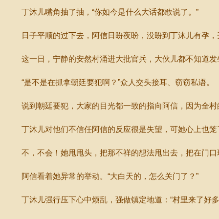
丁沐儿嘴角抽了抽，“你如今是什么大话都敢说了。”
日子平顺的过下去，阿信日盼夜盼，没盼到丁沐儿有孕，开
这一日，宁静的安然村涌进大批官兵，大伙儿都不知道发
“是不是在抓拿朝廷要犯啊？”众人交头接耳、窃窃私语。
说到朝廷要犯，大家的目光都一致的指向阿信，因为全村的
丁沐儿对他们不信任阿信的反应很是失望，可她心上也笼了
不，不会！她甩甩头，把那不祥的想法甩出去，把在门口玩
阿信看着她异常的举动。“大白天的，怎么关门了？”
丁沐儿强行压下心中烦乱，强做镇定地道：“村里来了好多