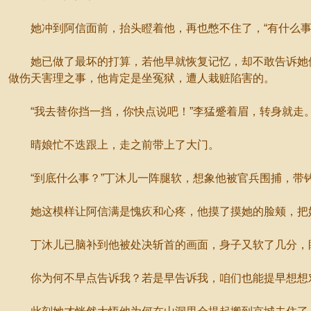
她冲到阿信面前，抬头瞪着他，再也憋不住了，“有什么事
她已做了最坏的打算，若他早就恢复记忆，却不敢告诉她他
做伤天害理之事，他肯定是坐冤狱，遭人栽赃陷害的。
“我去替你挡一挡，你快点说吧！”李猛蹙着眉，转身就走
晴娘忙不迭跟上，走之前带上了大门。
“到底什么事？”丁沐儿一阵腿软，想象他被官兵围捕，带
她这模样让阿信满是愧疚和心疼，他摸了摸她的脸颊，把她拉
丁沐儿已脑补到他被处决斩首的画面，身子又软了几分，眼
你为何不早点告诉我？若是早告诉我，咱们也能提早想想对