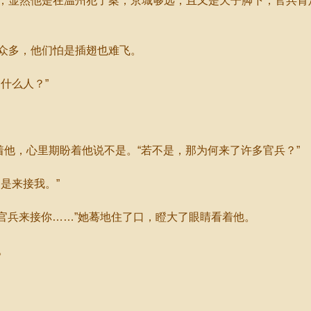
显然他是在温州犯了案，京城够远，且又是天子脚下，官兵肯
众多，他们怕是插翅也难飞。
什么人？”
他，心里期盼着他说不是。“若不是，那为何来了许多官兵？”
是来接我。”
官兵来接你……”她蓦地住了口，瞪大了眼睛看着他。
。