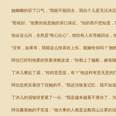
她幽幽的叹了口气，“我能不能回去，我自个儿是无法决定
“那就好。”他要的就是她的亲口保证。“别的我不想知道，
他会这么问，全然是“将心比心”，他怕有人在等她回去，
“没有，如果有，我能这么快喜欢上你、能嫁给你吗？”她瞪
阿信已听到他要的答案便赖皮道：“你都上了贼船，嫁谁随
丁沐儿蹙起了眉，“你的意思是，有？”他这样有意无意的
阿信忽然笑着捏了捏她的手。“我还没恢复记忆，我不知道有
丁沐儿的眉皱得更紧了一分。“我是越来越看不透你了，为
阿信攥着她的手笑道：“做大事的人都是这般高山云雾的说