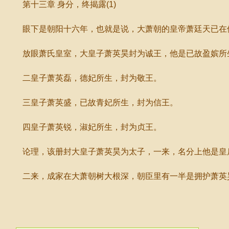
第十三章 身分，终揭露(1)
眼下是朝阳十六年，也就是说，大萧朝的皇帝萧廷天已在位
放眼萧氏皇室，大皇子萧英昊封为诚王，他是已故盈嫔所生
二皇子萧英磊，德妃所生，封为敬王。
三皇子萧英盛，已故青妃所生，封为信王。
四皇子萧英锐，淑妃所生，封为贞王。
论理，该册封大皇子萧英昊为太子，一来，名分上他是皇后
二来，成家在大萧朝树大根深，朝臣里有一半是拥护萧英昊