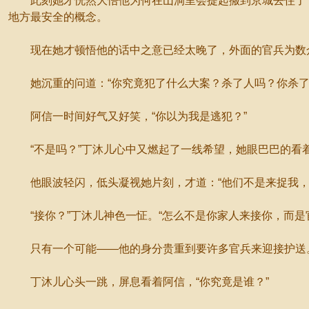
此刻她才恍然大悟他为何在山洞里会提起搬到京城去住了，
地方最安全的概念。
现在她才顿悟他的话中之意已经太晚了，外面的官兵为数
她沉重的问道：“你究竟犯了什么大案？杀了人吗？你杀了
阿信一时间好气又好笑，“你以为我是逃犯？”
“不是吗？”丁沐儿心中又燃起了一线希望，她眼巴巴的看着
他眼波轻闪，低头凝视她片刻，才道：“他们不是来捉我，
“接你？”丁沐儿神色一怔。“怎么不是你家人来接你，而是
只有一个可能——他的身分贵重到要许多官兵来迎接护送
丁沐儿心头一跳，屏息看着阿信，“你究竟是谁？”