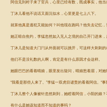
阿信见到村子来了官兵，心里已经有数，既成事实，他当前
丁沐儿看他不说话又面沉似水，心里更是七上八下。
就算他真是逃犯又能如何？叫他现在跑吗？他失去记忆，要
她正暗自焦灼，李猛忽然如入无人之境的自己开门进来，
丁沐儿是知道大门闩从外面就可以挑开，可这样大刺刺的
他们不是没礼数的人啊，肯定是有什么原因才会这样。
她眼巴巴的看着晴娘，眼里发出疑问，晴娘愁着眉，对她
“我看是那些人来了。”李猛一双虎目谴责的看着阿信。“事
丁沐儿整个人像被针忽然刺到，她瞪着阿信，小阳的娘？
有什么是她该知道而不知道的事吗？