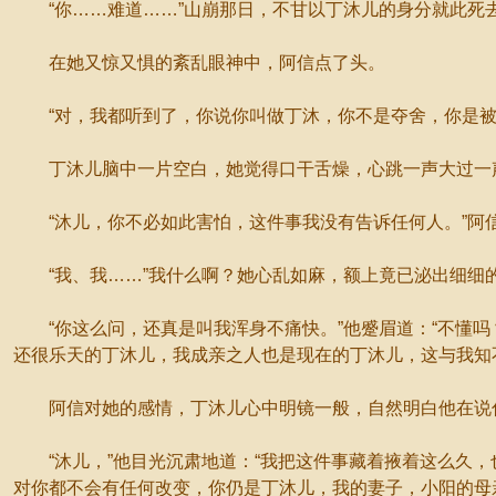
“你……难道……”山崩那日，不甘以丁沐儿的身分就此死去
在她又惊又惧的紊乱眼神中，阿信点了头。
“对，我都听到了，你说你叫做丁沐，你不是夺舍，你是被
丁沐儿脑中一片空白，她觉得口干舌燥，心跳一声大过一声
“沐儿，你不必如此害怕，这件事我没有告诉任何人。”阿信
“我、我……”我什么啊？她心乱如麻，额上竟已泌出细细的
“你这么问，还真是叫我浑身不痛快。”他蹙眉道：“不懂吗
还很乐天的丁沐儿，我成亲之人也是现在的丁沐儿，这与我知
阿信对她的感情，丁沐儿心中明镜一般，自然明白他在说什
“沐儿，”他目光沉肃地道：“我把这件事藏着掖着这么久，
对你都不会有任何改变，你仍是丁沐儿，我的妻子，小阳的母