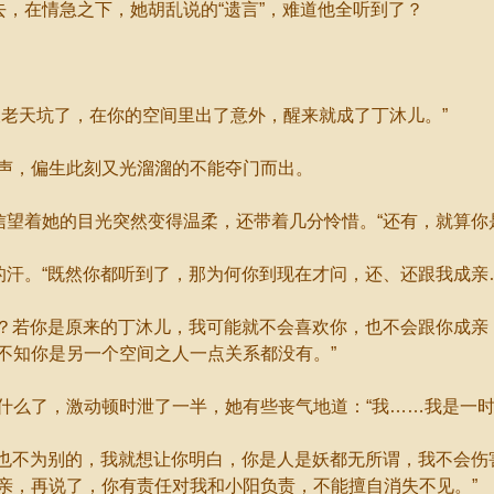
，在情急之下，她胡乱说的“遗言”，难道他全听到了？
老天坑了，在你的空间里出了意外，醒来就成了丁沐儿。”
，偏生此刻又光溜溜的不能夺门而出。
望着她的目光突然变得温柔，还带着几分怜惜。“还有，就算你
汗。“既然你都听到了，那为何你到现在才问，还、还跟我成亲
？若你是原来的丁沐儿，我可能就不会喜欢你，也不会跟你成亲
不知你是另一个空间之人一点关系都没有。”
么了，激动顿时泄了一半，她有些丧气地道：“我……我是一时
也不为别的，我就想让你明白，你是人是妖都无所谓，我不会伤
亲，再说了，你有责任对我和小阳负责，不能擅自消失不见。”