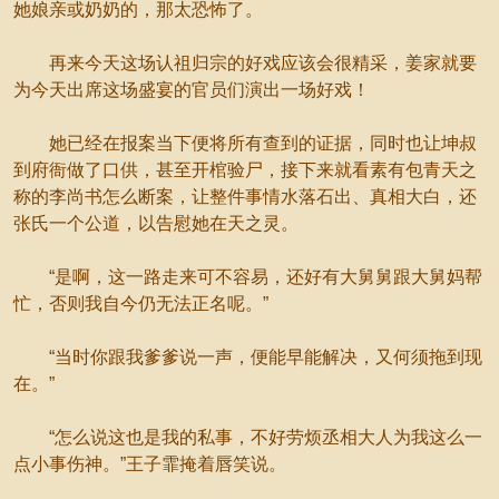
她娘亲或奶奶的，那太恐怖了。
再来今天这场认祖归宗的好戏应该会很精采，姜家就要
为今天出席这场盛宴的官员们演出一场好戏！
她已经在报案当下便将所有查到的证据，同时也让坤叔
到府衙做了口供，甚至开棺验尸，接下来就看素有包青天之
称的李尚书怎么断案，让整件事情水落石出、真相大白，还
张氏一个公道，以告慰她在天之灵。
“是啊，这一路走来可不容易，还好有大舅舅跟大舅妈帮
忙，否则我自今仍无法正名呢。”
“当时你跟我爹爹说一声，便能早能解决，又何须拖到现
在。”
“怎么说这也是我的私事，不好劳烦丞相大人为我这么一
点小事伤神。”王子霏掩着唇笑说。