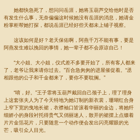
她都快急死了，想问问岳涯，她将玉葫芦交给他时是否
有发生什么事，无奈偏偏这时候她没有岳涯的消息，她请金
粉掌柜帮她打探，都说岳涯已经好些天都未上铺子视察。
这该如何是好？老天保佑啊，阿燕千万不能有事，要是
阿燕发生难以挽回的事情，她一辈子都不会原谅自己！
“大小姐、大小姐，仪式差不多要开始了，所有客人都来
了，老爷让我来请你过去。”百合急匆匆的进屋催促着。“丞
相跟他的公子和千金都来了，要你不要耽搁。”
“唷，好。”王子霏将玉葫芦戴回自己颈子上，理了理身
上这套张夫人为了今天特地为她订制的新衣裳，珊瑚红合身
上窄下宽的曳地长裙，衣襟袖口皆滚着华丽的金边，将她纤
细娇小的身段衬托得贵气又俏丽迷人，散开的裙摆上点缀着
片片金箔花片，只要随意一个动作便会发出闪亮耀眼的光
芒，吸引众人目光。