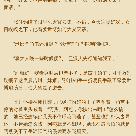
不打一处来，不悦的抱拳，“大舅子、嫂子你们两位来了，里
面请。”
张佳钧瞄了眼里头大官云集，不错，今天这场好戏，众
目睽睽之下，他看姜世博如何大义灭亲。
“刑部李尚书还没到？”张佳钧有些挑衅的问道。
“李大人晚一些时候便到，已派人先行通知我了。”
“那就好，我看这时辰也差不多，是该开始了，可千万别
耽搁了这良辰吉时，妹婿。”张佳钧手中折扇反手敲了敲姜世
博肩膀后，便大笑走了进去。
此时还待在臻佳院，已经打扮好的王子霏拿着玉葫芦不
停的对着里头喊着，“阿燕、阿燕，你快出来啊！”怎么搞
的，她已经连续好几天不停呼唤阿燕了，甚至也到外头去寻
她，不管她怎么找，阿燕就是不出现，她现在最害怕的就是
阿燕受不了岳涯阳气的侵袭而灰飞烟灭。