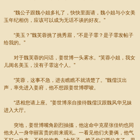
“魏公子跟魏小姐多礼了，快快里面请，魏小姐与小女美
玉年纪相仿，应该可以成为无话不谈的好友。”
“美玉？”魏芙蓉挑了挑秀眉，“不是子霏？是子霏发帖子
给我的。”
对于魏芙蓉的问话，姜世博一头雾水。“芙蓉小姐，我女
儿闺名美玉，没有子霏这个人。”
“芙蓉，这事不急，进去瞧瞧不就清楚了。”魏儒汉出
声，率先进入姜府，他不想跟姜世博啰唆。
“丞相您请上座。”姜世博亲自接待魏儒汉跟魏风华兄妹
进入大厅。
突地，姜世博嘴角剧烈抽搐，他这命中克星张佳钧也同
他夫人一身华丽富贵的前来观礼。一看见他们夫妻俩，他气