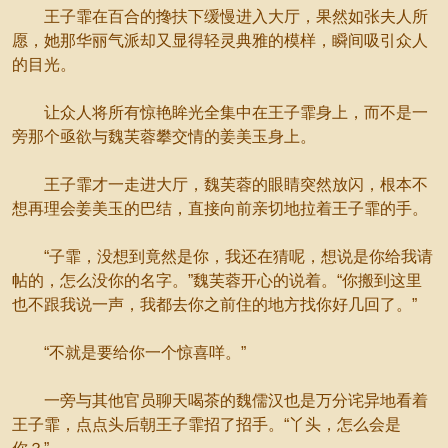
王子霏在百合的搀扶下缓慢进入大厅，果然如张夫人所
愿，她那华丽气派却又显得轻灵典雅的模样，瞬间吸引众人
的目光。
让众人将所有惊艳眸光全集中在王子霏身上，而不是一
旁那个亟欲与魏芙蓉攀交情的姜美玉身上。
王子霏才一走进大厅，魏芙蓉的眼睛突然放闪，根本不
想再理会姜美玉的巴结，直接向前亲切地拉着王子霏的手。
“子霏，没想到竟然是你，我还在猜呢，想说是你给我请
帖的，怎么没你的名字。”魏芙蓉开心的说着。“你搬到这里
也不跟我说一声，我都去你之前住的地方找你好几回了。”
“不就是要给你一个惊喜咩。”
一旁与其他官员聊天喝茶的魏儒汉也是万分诧异地看着
王子霏，点点头后朝王子霏招了招手。“丫头，怎么会是