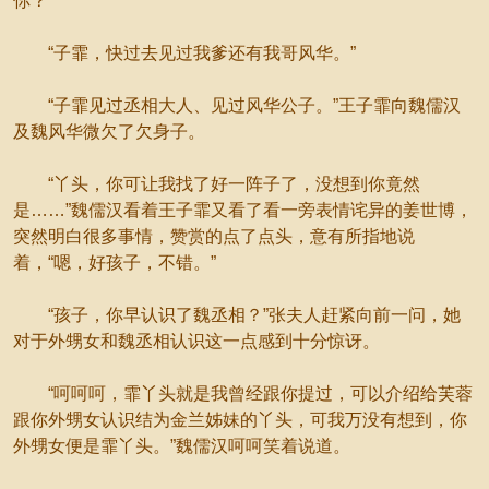
你？”
“子霏，快过去见过我爹还有我哥风华。”
“子霏见过丞相大人、见过风华公子。”王子霏向魏儒汉
及魏风华微欠了欠身子。
“丫头，你可让我找了好一阵子了，没想到你竟然
是……”魏儒汉看着王子霏又看了看一旁表情诧异的姜世博，
突然明白很多事情，赞赏的点了点头，意有所指地说
着，“嗯，好孩子，不错。”
“孩子，你早认识了魏丞相？”张夫人赶紧向前一问，她
对于外甥女和魏丞相认识这一点感到十分惊讶。
“呵呵呵，霏丫头就是我曾经跟你提过，可以介绍给芙蓉
跟你外甥女认识结为金兰姊妹的丫头，可我万没有想到，你
外甥女便是霏丫头。”魏儒汉呵呵笑着说道。