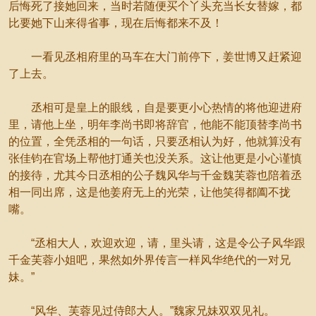
后悔死了接她回来，当时若随便买个丫头充当长女替嫁，都
比要她下山来得省事，现在后悔都来不及！
一看见丞相府里的马车在大门前停下，姜世博又赶紧迎
了上去。
丞相可是皇上的眼线，自是要更小心热情的将他迎进府
里，请他上坐，明年李尚书即将辞官，他能不能顶替李尚书
的位置，全凭丞相的一句话，只要丞相认为好，他就算没有
张佳钧在官场上帮他打通关也没关系。这让他更是小心谨慎
的接待，尤其今日丞相的公子魏风华与千金魏芙蓉也陪着丞
相一同出席，这是他姜府无上的光荣，让他笑得都阖不拢
嘴。
“丞相大人，欢迎欢迎，请，里头请，这是令公子风华跟
千金芙蓉小姐吧，果然如外界传言一样风华绝代的一对兄
妹。”
“风华、芙蓉见过侍郎大人。”魏家兄妹双双见礼。