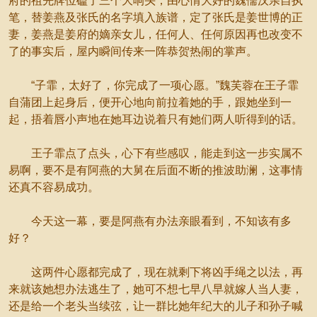
府的祖先牌位磕了三个大响头，由心情大好的魏儒汉亲自执
笔，替姜燕及张氏的名字填入族谱，定了张氏是姜世博的正
妻，姜燕是姜府的嫡亲女儿，任何人、任何原因再也改变不
了的事实后，屋内瞬间传来一阵恭贺热闹的掌声。
“子霏，太好了，你完成了一项心愿。”魏芙蓉在王子霏
自蒲团上起身后，便开心地向前拉着她的手，跟她坐到一
起，捂着唇小声地在她耳边说着只有她们两人听得到的话。
王子霏点了点头，心下有些感叹，能走到这一步实属不
易啊，要不是有阿燕的大舅在后面不断的推波助澜，这事情
还真不容易成功。
今天这一幕，要是阿燕有办法亲眼看到，不知该有多
好？
这两件心愿都完成了，现在就剩下将凶手绳之以法，再
来就该她想办法逃生了，她可不想七早八早就嫁人当人妻，
还是给一个老头当续弦，让一群比她年纪大的儿子和孙子喊