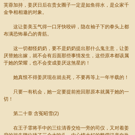
芙蓉加持，姜厌日后在贵女圈子一定是如鱼得水，是众家千
金争相相邀的对象。
这让姜美玉气得一口牙快咬碎，隐在袖子下的拳头上都
布满恐怖暴凸的青筋。
这一切都怪奶奶，要不是奶奶提出那什么鬼主意，让姜
厌替她出嫁，就不会有后面那些事情发生，这些原本都该属
于她的荣耀，也不会变成姜厌这煞星的！
她真恨不得姜厌现在就去死，不要再等上一年半载的！
只要一有机会，她一定要提前抢回那原本就属于她的一
切！
第二十章 含冤昭雪(2)
在王子霏将手中的三炷清香交给一旁的司仪，又对着姜