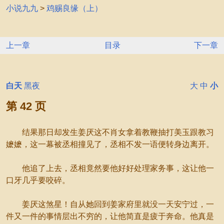
小说九九
>
鸡赐良缘（上）
上一章
目录
下一章
白天
黑夜
大
中
小
第 42 页
结果那日却发生姜厌这不肖女拿着教鞭抽打美玉跟教习
嬷嬷，这一幕被丞相撞见了，丞相不发一语便转身边离开。
他追了上去，丞相竟然要他好好处理家务事，这让他一
口牙几乎要咬碎。
姜厌这煞星！自从她回到姜家府里就没一天安宁过，一
件又一件的事情层出不穷的，让他简直是疲于奔命。他真是