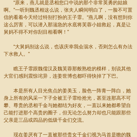
“原来，燕儿就是丞相您口中说的那个非常英勇的姑娘
啊。”一听到魏丞相这么说，张夫人瞬间明白了，一脸不可置
信的看着今天经过特别打扮的王子霏。“燕儿啊，没有想到你
这么厉害，可以潜入那湍急的水底将芙蓉小姐救起，真是让
舅妈不得不对你刮目相看啊！”
“大舅妈别这么说，也该庆幸我会泅水，否则怎么有办法
下水救人。”
瞧王子霏跟魏儒汉及魏芙蓉那般熟稔的模样，别说其他
大官们感到震惊诧异，连姜世博也都吓得快掉了下巴。
本是所有人目光焦点的姜美玉，脸色一阵青一阵白，她
身上所有的风采一下子全被王子霏给抢光，甚至连那高不可
攀、尊贵的丞相千金与她都结为好友，一直以来她都希望自
己能打进那个高贵的圈子，但无论怎么努力却也只能跟那些
父亲是三品或四品的低级千金们交流。
现在姜厌有了一直被那些贵女千金们视为马首是瞻的魏