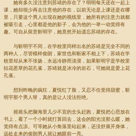
她有多久没注意到苏靖的存在了？明明每天还在一起上
课，她却很少再去注意他的存在，以前无论是上课还是在哪
里，只要这个男人出现在她的视线里，她所有的注意力就都
被吸引走，心里都是他的影子，会为他的一举一动觉得有
趣。可自从留意靳明宇，她竟然开始遗忘苏靖的存在。
与靳明宇不同，在学校里同样出名的苏靖是完全不同的
两种人，尽管模样俊朗，家世也和靳家不相上下，苏靖在学
校里却从来不张扬，永远冷静而淡漠，如果靳明宇是学校里
拈花惹草的花孔雀，苏靖就是冰冷的岩石，可她就是爱上花
孔雀。
想到昨晚的疯狂，夏悦红了脸，又忍不住觉得甜蜜，靳
明宇那个男人呀，真的是让人没法拒绝。
摇摇头把脑海里儿少不宜的念头赶跑，夏悦把心思放在
书上，看了一个小时就打算回去，这会的阳光没那么暖，她
觉得有点凉。可等她从小角落里站起来，还没舒展开身体，
远处走来的俊朗男人就让她眼前一亮。