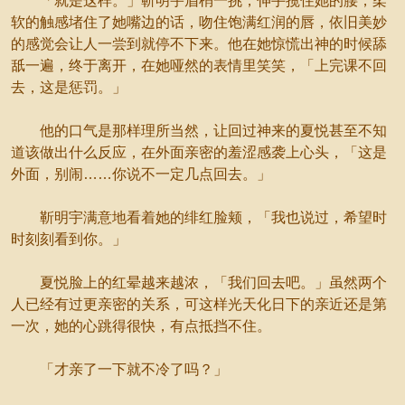
「就是这样。」靳明宇眉梢一挑，伸手揽住她的腰，柔
软的触感堵住了她嘴边的话，吻住饱满红润的唇，依旧美妙
的感觉会让人一尝到就停不下来。他在她惊慌出神的时候舔
舐一遍，终于离开，在她哑然的表情里笑笑，「上完课不回
去，这是惩罚。」
他的口气是那样理所当然，让回过神来的夏悦甚至不知
道该做出什么反应，在外面亲密的羞涩感袭上心头，「这是
外面，别闹……你说不一定几点回去。」
靳明宇满意地看着她的绯红脸颊，「我也说过，希望时
时刻刻看到你。」
夏悦脸上的红晕越来越浓，「我们回去吧。」虽然两个
人已经有过更亲密的关系，可这样光天化日下的亲近还是第
一次，她的心跳得很快，有点抵挡不住。
「才亲了一下就不冷了吗？」