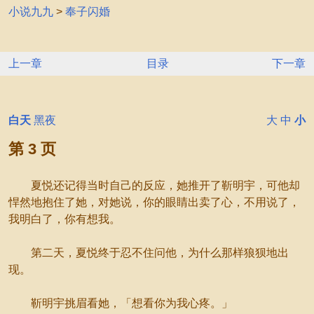
小说九九
>
奉子闪婚
上一章
目录
下一章
白天
黑夜
大
中
小
第 3 页
夏悦还记得当时自己的反应，她推开了靳明宇，可他却
悍然地抱住了她，对她说，你的眼睛出卖了心，不用说了，
我明白了，你有想我。
第二天，夏悦终于忍不住问他，为什么那样狼狈地出
现。
靳明宇挑眉看她，「想看你为我心疼。」