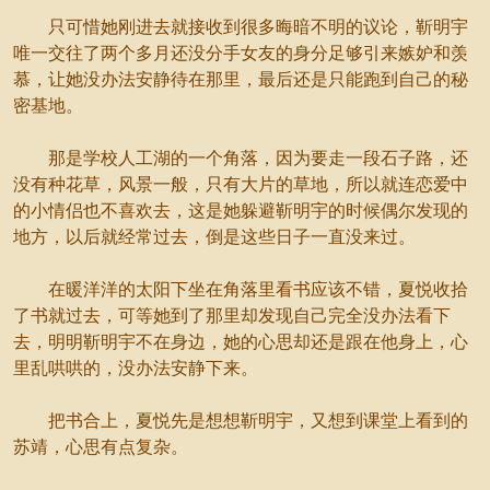
只可惜她刚进去就接收到很多晦暗不明的议论，靳明宇
唯一交往了两个多月还没分手女友的身分足够引来嫉妒和羡
慕，让她没办法安静待在那里，最后还是只能跑到自己的秘
密基地。
那是学校人工湖的一个角落，因为要走一段石子路，还
没有种花草，风景一般，只有大片的草地，所以就连恋爱中
的小情侣也不喜欢去，这是她躲避靳明宇的时候偶尔发现的
地方，以后就经常过去，倒是这些日子一直没来过。
在暖洋洋的太阳下坐在角落里看书应该不错，夏悦收拾
了书就过去，可等她到了那里却发现自己完全没办法看下
去，明明靳明宇不在身边，她的心思却还是跟在他身上，心
里乱哄哄的，没办法安静下来。
把书合上，夏悦先是想想靳明宇，又想到课堂上看到的
苏靖，心思有点复杂。