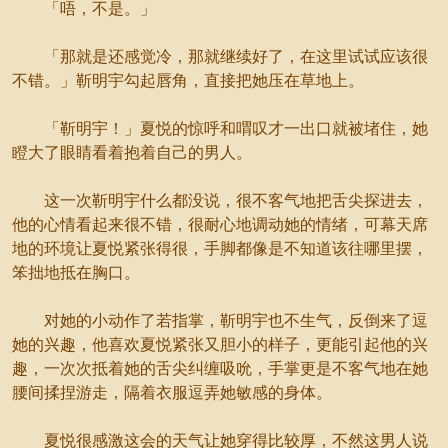
「唔，不是。」
「那就是还感觉冷，那就继续好了，在这里试试应该很
不错。」靳明宇勾起唇角，直接把她压在草地上。
「靳明宇！」夏悦的惊呼和喟叹才一出口就被堵住，她
瞪大了眼睛看着抱着自己的男人。
这一次靳明宇什么都没说，很不客气地把舌尖探进去，
他的心情看起来很不错，很耐心地调动她的情绪，可幕天席
地的环境让夏悦紧张得很，手脚都像是不知道该往哪里摆，
笨拙地抵在胸口。
对她的小动作了若指掌，靳明宇也不生气，反倒来了逗
她的兴趣，他喜欢夏悦紧张又胆小的样子，更能引起他的兴
趣，一次次抵着她的舌尖纠缠吸吮，手掌更是不客气地在她
腰间揉捏游走，隔着衣服逗弄她敏感的身体。
夏悦很感激这会的天气让她穿得比较厚，不然这男人说