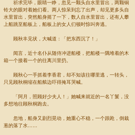
祈求完毕，眼睛一睁，忽见一颗头自水里冒出，两颗铜
铃大的眼对着她们看。两人惊呆到忘了出声，却见更多头自
水里冒出，突然船身摇了一下，数人自水里冒出，还有人攀
上船跳至船板上，船板上的女人们顿时惊叫奔逃。
顾秋丰见状，大喊道：「把东西沉了！」
闻言，近十名仆从随侍冲进船楼，把船楼一隅堆着的木
箱一个接着一个的往离川里扔。
顾秋心一手抓着李香君，却不知该往哪里逃，一转头，
只见顾秋桐缩在船舷边吓得掩耳哭喊。
「阿月，照顾好少夫人！」她喊来就近的一名丫鬟，没
多想地往顾秋桐跑去。
忽地，船身又剧烈晃动，她重心不稳，一个踉跄，倒栽
葱的落了水……