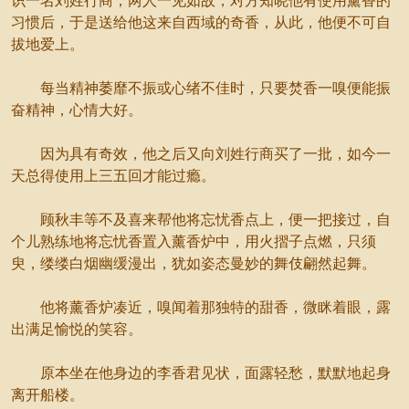
识一名刘姓行商，两人一见如故，对方知晓他有使用薰香的
习惯后，于是送给他这来自西域的奇香，从此，他便不可自
拔地爱上。
每当精神萎靡不振或心绪不佳时，只要焚香一嗅便能振
奋精神，心情大好。
因为具有奇效，他之后又向刘姓行商买了一批，如今一
天总得使用上三五回才能过瘾。
顾秋丰等不及喜来帮他将忘忧香点上，便一把接过，自
个儿熟练地将忘忧香置入薰香炉中，用火摺子点燃，只须
臾，缕缕白烟幽缓漫出，犹如姿态曼妙的舞伎翩然起舞。
他将薰香炉凑近，嗅闻着那独特的甜香，微眯着眼，露
出满足愉悦的笑容。
原本坐在他身边的李香君见状，面露轻愁，默默地起身
离开船楼。