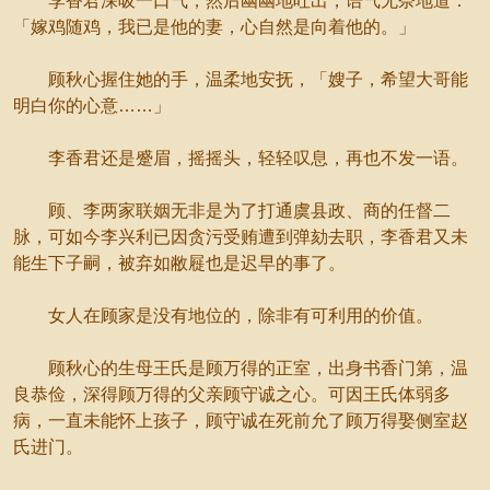
李香君深吸一口气，然后幽幽地吐出，语气无奈地道：
「嫁鸡随鸡，我已是他的妻，心自然是向着他的。」
顾秋心握住她的手，温柔地安抚，「嫂子，希望大哥能
明白你的心意……」
李香君还是蹙眉，摇摇头，轻轻叹息，再也不发一语。
顾、李两家联姻无非是为了打通虞县政、商的任督二
脉，可如今李兴利已因贪污受贿遭到弹劾去职，李香君又未
能生下子嗣，被弃如敝屣也是迟早的事了。
女人在顾家是没有地位的，除非有可利用的价值。
顾秋心的生母王氏是顾万得的正室，出身书香门第，温
良恭俭，深得顾万得的父亲顾守诚之心。可因王氏体弱多
病，一直未能怀上孩子，顾守诚在死前允了顾万得娶侧室赵
氏进门。