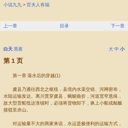
小说九九
>
官夫人有福
上一章
目录
下一章
白天
黑夜
大
中
小
第 1 页
第一章 落水后的穿越(1)
虞县乃通往西北之枢纽，县境内水渠交错、河网密布，
水陆运输发达。离川贯穿虞县，蜿蜒曲折，河道宽窄悬殊，
故大型货船抵达淮镇时，必须将货物卸下，换上小船或舢舨
接驳至赤山。
对运输量不大的商家来说，水运是极便利的运输方式，