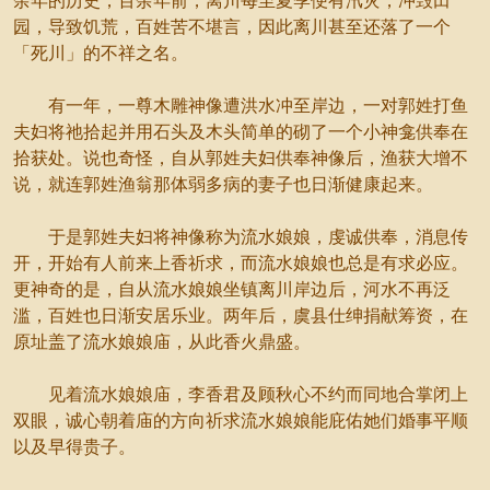
余年的历史，百余年前，离川每至夏季便有汛灾，冲毁田
园，导致饥荒，百姓苦不堪言，因此离川甚至还落了一个
「死川」的不祥之名。
有一年，一尊木雕神像遭洪水冲至岸边，一对郭姓打鱼
夫妇将祂拾起并用石头及木头简单的砌了一个小神龛供奉在
拾获处。说也奇怪，自从郭姓夫妇供奉神像后，渔获大增不
说，就连郭姓渔翁那体弱多病的妻子也日渐健康起来。
于是郭姓夫妇将神像称为流水娘娘，虔诚供奉，消息传
开，开始有人前来上香祈求，而流水娘娘也总是有求必应。
更神奇的是，自从流水娘娘坐镇离川岸边后，河水不再泛
滥，百姓也日渐安居乐业。两年后，虞县仕绅捐献筹资，在
原址盖了流水娘娘庙，从此香火鼎盛。
见着流水娘娘庙，李香君及顾秋心不约而同地合掌闭上
双眼，诚心朝着庙的方向祈求流水娘娘能庇佑她们婚事平顺
以及早得贵子。