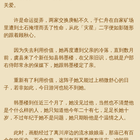
关爱。
许是命运捉弄，两家交换庚帖不久，于仁舟在自家矿场
里遭到土石掩埋而丢了性命，从此「灾星」二字便如影随形
的跟着顾秋心。
因为失去利用价值，她再度遭到父亲的冷落，直到数月
前，虞县来了个新任知县韩墨楼，在父亲旧识，也就是户部
右侍郎常永的保媒下，她跟韩墨楼定了亲。
重新有了利用价值，这阵子她又能过上稍微舒心的日
子，若非如此，今日游河也轮不到她。
韩墨楼到任近三个月了，她没见过他，当然也不清楚他
是个什么样的人，她只知道他今年二十有七，足足长她十
岁，不过年纪于她不是问题，她只期盼他是个温情之人。
此时，画舫经过了离川岸边的流水娘娘庙，那庙已有百