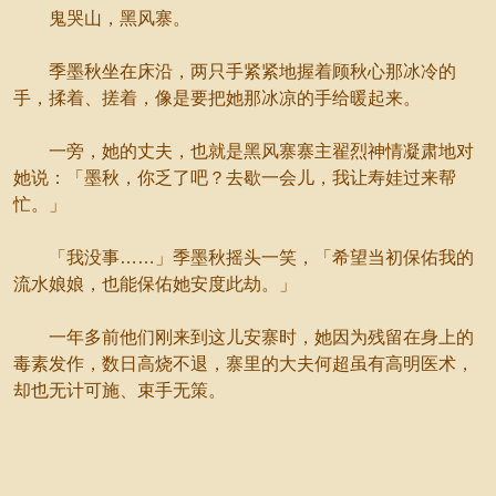
鬼哭山，黑风寨。
季墨秋坐在床沿，两只手紧紧地握着顾秋心那冰冷的
手，揉着、搓着，像是要把她那冰凉的手给暖起来。
一旁，她的丈夫，也就是黑风寨寨主翟烈神情凝肃地对
她说：「墨秋，你乏了吧？去歇一会儿，我让寿娃过来帮
忙。」
「我没事……」季墨秋摇头一笑，「希望当初保佑我的
流水娘娘，也能保佑她安度此劫。」
一年多前他们刚来到这儿安寨时，她因为残留在身上的
毒素发作，数日高烧不退，寨里的大夫何超虽有高明医术，
却也无计可施、束手无策。