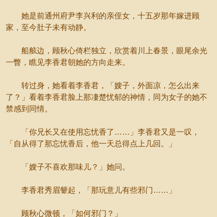
她是前通州府尹李兴利的亲侄女，十五岁那年嫁进顾
家，至今肚子未有动静。
船舷边，顾秋心倚栏独立，欣赏着川上春景，眼尾余光
一瞥，瞧见李香君朝她的方向走来。
转过身，她看着李香君，「嫂子，外面凉，怎么出来
了？」看着李香君脸上那凄楚忧郁的神情，同为女子的她不
禁感到同情。
「你兄长又在使用忘忧香了……」李香君又是一叹，
「自从得了那忘忧香后，他一天总得点上几回。」
「嫂子不喜欢那味儿？」她问。
李香君秀眉颦起，「那玩意儿有些邪门……」
顾秋心微顿，「如何邪门？」