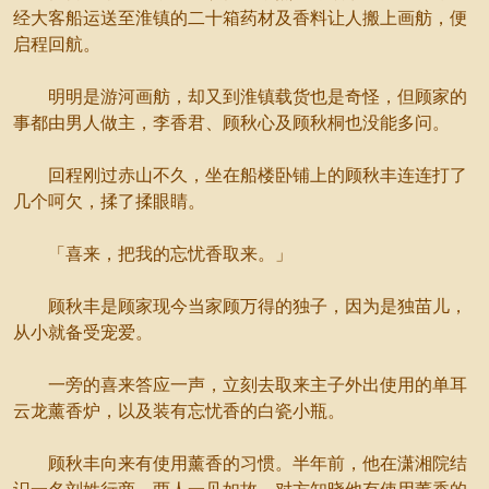
经大客船运送至淮镇的二十箱药材及香料让人搬上画舫，便
启程回航。
明明是游河画舫，却又到淮镇载货也是奇怪，但顾家的
事都由男人做主，李香君、顾秋心及顾秋桐也没能多问。
回程刚过赤山不久，坐在船楼卧铺上的顾秋丰连连打了
几个呵欠，揉了揉眼睛。
「喜来，把我的忘忧香取来。」
顾秋丰是顾家现今当家顾万得的独子，因为是独苗儿，
从小就备受宠爱。
一旁的喜来答应一声，立刻去取来主子外出使用的单耳
云龙薰香炉，以及装有忘忧香的白瓷小瓶。
顾秋丰向来有使用薰香的习惯。半年前，他在潇湘院结