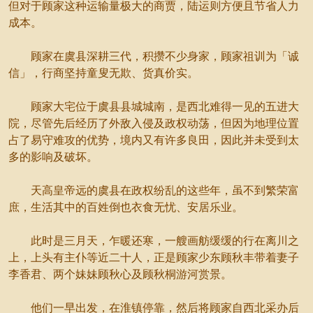
但对于顾家这种运输量极大的商贾，陆运则方便且节省人力
成本。
顾家在虞县深耕三代，积攒不少身家，顾家祖训为「诚
信」，行商坚持童叟无欺、货真价实。
顾家大宅位于虞县县城城南，是西北难得一见的五进大
院，尽管先后经历了外敌入侵及政权动荡，但因为地理位置
占了易守难攻的优势，境内又有许多良田，因此并未受到太
多的影响及破坏。
天高皇帝远的虞县在政权纷乱的这些年，虽不到繁荣富
庶，生活其中的百姓倒也衣食无忧、安居乐业。
此时是三月天，乍暖还寒，一艘画舫缓缓的行在离川之
上，上头有主仆等近二十人，正是顾家少东顾秋丰带着妻子
李香君、两个妹妹顾秋心及顾秋桐游河赏景。
他们一早出发，在淮镇停靠，然后将顾家自西北采办后