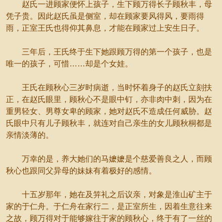
赵氏一进顾家便怀上孩子，生下顾万得长子顾秋丰，母
凭子贵。因此赵氏虽是侧室，却在顾家要风得风，要雨得
雨，正室王氏也得仰其鼻息，才能在顾家过上安生日子。
三年后，王氏终于生下她跟顾万得的第一个孩子，也是
唯一的孩子，可惜……却是个女娃。
王氏在顾秋心三岁时病逝，当时怀着身子的赵氏立刻扶
正，在赵氏眼里，顾秋心不是眼中钉，亦非肉中刺，因为在
重男轻女、男尊女卑的顾家，她对赵氏不造成任何威胁。赵
氏眼中只有儿子顾秋丰，就连对自己亲生的女儿顾秋桐都是
亲情淡薄的。
万幸的是，养大她们的马嬷嬷是个慈爱善良之人，而顾
秋心也跟同父异母的妹妹有着极好的感情。
十五岁那年，她在及笄礼之后议亲，对象是淮山矿主于
家的于仁舟。于仁舟在家行二，是正室所生，因着生意往来
之故，顾万得对于能够嫁往于家的顾秋心，终于有了一丝的