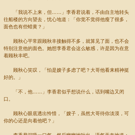
「我说不上来，但……」李香君说着，不由自主地转头
往船楼的方向望去，忧心地道：「你觉不觉得他瘦了很多，
面色也有些蜡黄？」
顾秋心平常跟顾秋丰接触得不多，就算见了面，也不会
特别注意他的面色。她想李香君会这么敏感，许是因为在意
着顾秋丰吧。
顾秋心笑叹，「怕是嫂子多虑了吧？大哥他看来精神挺
好的。」
「不，他……」李香君似乎想说什么，话到嘴边又闭
口。
顾秋心眼底透出怜惜，「嫂子，虽然大哥待你淡漠，可
你的心还是向着他吧？」