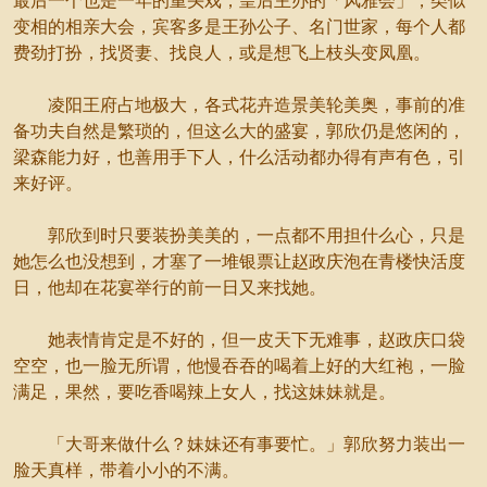
最后一个也是一年的重头戏，皇后主办的「风雅会」，类似
变相的相亲大会，宾客多是王孙公子、名门世家，每个人都
费劲打扮，找贤妻、找良人，或是想飞上枝头变凤凰。
凌阳王府占地极大，各式花卉造景美轮美奥，事前的准
备功夫自然是繁琐的，但这么大的盛宴，郭欣仍是悠闲的，
梁森能力好，也善用手下人，什么活动都办得有声有色，引
来好评。
郭欣到时只要装扮美美的，一点都不用担什么心，只是
她怎么也没想到，才塞了一堆银票让赵政庆泡在青楼快活度
日，他却在花宴举行的前一日又来找她。
她表情肯定是不好的，但一皮天下无难事，赵政庆口袋
空空，也一脸无所谓，他慢吞吞的喝着上好的大红袍，一脸
满足，果然，要吃香喝辣上女人，找这妹妹就是。
「大哥来做什么？妹妹还有事要忙。」郭欣努力装出一
脸天真样，带着小小的不满。