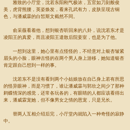
雅致的小厅堂，沈若东阳刚气极浓，五官如刀刻般俊
美，虎背熊腰，英姿焕发，看来孔武有力，皮肤呈现古铜
色，与潘威霖的白皙斯文截然不同。
俞采薇看着他，想到银杏听回来的八卦，说沈若东才是
凌阳王的真爱，而且凌阳王遣散后院妾室，也是为了他。
一想到这里，她心里有点怪怪的，不经意对上银杏皱紧
眉头的小脸，眼神古怪的在两个男人身上游移，她知道银杏
肯定跟自己想到一样的事。
沈若东不是没有看到两个小姑娘放在自己身上若有所思
的怪异眼神，而是习惯了，谁让潘威霖与郭欣之间少了那种
鹈蝶情深的感觉，还常各玩各的，有眼睛的人都应该看得出
来，潘威霖宠她，但不像男女之情的恩宠，只是兄长。
替两人互相介绍后完，小厅堂内就陷入一种奇怪的寂静
中。