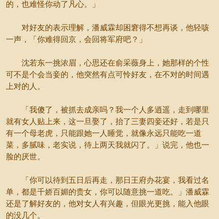
的，也难怪你动了凡心。」
对好友的表示理解，潘威霖却困窘得不想再谈，他轻咳
一声，「你难得回京，会回将军府吧？」
沈若东一挑浓眉，心思还在俞采薇身上，她那样的个性
可不是个会当妾的，他突然有点可怜好友，在不对的时间遇
上对的人。
「我傻了，被抓去成亲吗？我一个人多逍遥，走到哪里
就有女人贴上来，这一旦娶了，抬了三妻四妾还好，若是只
有一个母老虎，只能跟她一人睡觉，就像永远只能吃一道
菜，多腻味，老实说，待上两天我就闪了。」说完，他也一
脸的厌世。
「你可以待到五日后再走，那日王府办花宴，我看过名
单，都是千娇百媚的贵女，你可以随意挑一道吃。」潘威霖
还是了解好友的，他对女人有兴趣，但眼光更挑，能入他眼
的没几个。