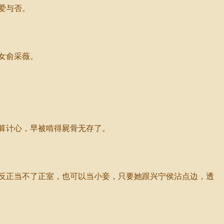
爱与否。
女俞采薇。
算计心，早被啃得屍骨无存了。
反正当不了正室，也可以当小妾，只要她跟兴宁侯沾点边，透