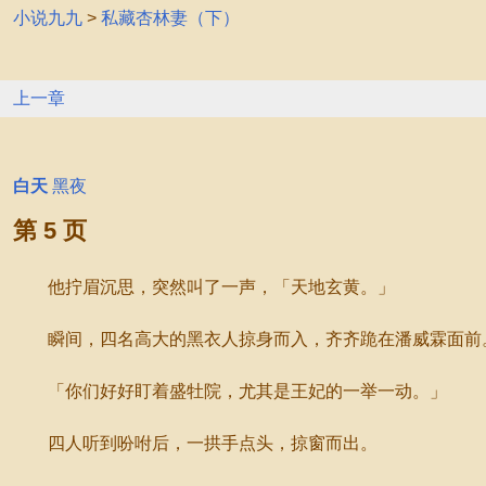
小说九九
>
私藏杏林妻（下）
上一章
白天
黑夜
第 5 页
他拧眉沉思，突然叫了一声，「天地玄黄。」
瞬间，四名高大的黑衣人掠身而入，齐齐跪在潘威霖面前
「你们好好盯着盛牡院，尤其是王妃的一举一动。」
四人听到吩咐后，一拱手点头，掠窗而出。