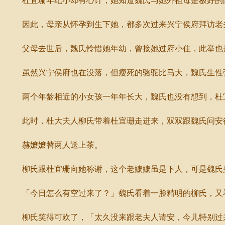
杜宜珊年纪小却有心计，她知道魏氏与她外祖母是极好的闺
因此，母亲从怀孕到生下她，都多次过来兴宁侯府拜访老
父母去世后，魏氏怜惜她年幼，曾接她过府小住，此举也是
虽然兴宁侯府也在没落，但瘦死的骆驼比马大，魏氏生性强
两个年龄相近的小女孩一年年长大，魏氏也没有想到，杜宜
此时，杜大夫人柳氏带着杜宜珊走进来，双双跟魏氏问安
赫嬷嬷替两人送上茶。
柳氏跟杜宜珊向她称谢，这个老嬷嬷虽是下人，可是魏氏
「今日怎么有空过来了？」魏氏看着一脸精明的柳氏，又
柳氏笑得可欢了，「太久没来跟老夫人请安，今儿特别过来