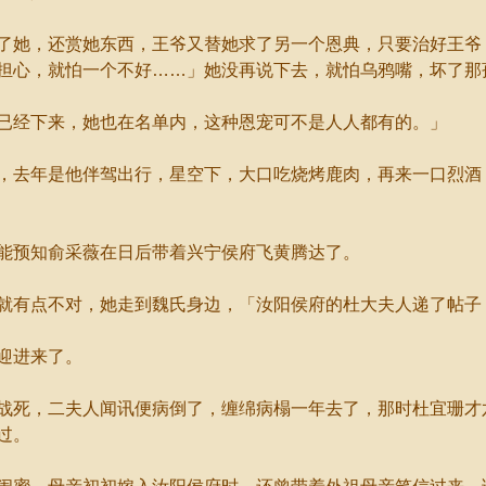
她，还赏她东西，王爷又替她求了另一个恩典，只要治好王爷
担心，就怕一个不好……」她没再说下去，就怕乌鸦嘴，坏了那
经下来，她也在名单内，这种恩宠可不是人人都有的。」
去年是他伴驾出行，星空下，大口吃烧烤鹿肉，再来一口烈酒
预知俞采薇在日后带着兴宁侯府飞黄腾达了。
有点不对，她走到魏氏身边，「汝阳侯府的杜大夫人递了帖子
迎进来了。
死，二夫人闻讯便病倒了，缠绵病榻一年去了，那时杜宜珊才
过。