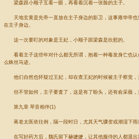
梁森跟小顺子互看一眼，再看着沉着一张脸的主子。
天地玄黄是先帝一直放在主子身边的影卫，这事雍华帝也知
在主子身边。
这一次要盯的对象是王妃，小顺子跟梁森是欣慰的。
看着主子这些年对什么都无所谓，抱着一种毒发身亡也认命
么蛛丝马迹。
他们自然也怀疑过王妃，却在查王妃的时候被主子察觉，主
但不管如何，主子要査了，这是有了盼头，还有俞采薇，主
第九章 琴音相伴(1)
蒋老太医依往例，隔一段时日，尤其天气骤变或潮湿下雨就
在写好药方后，魏氏留下赫嬷嬷，让其他服侍的人都退出