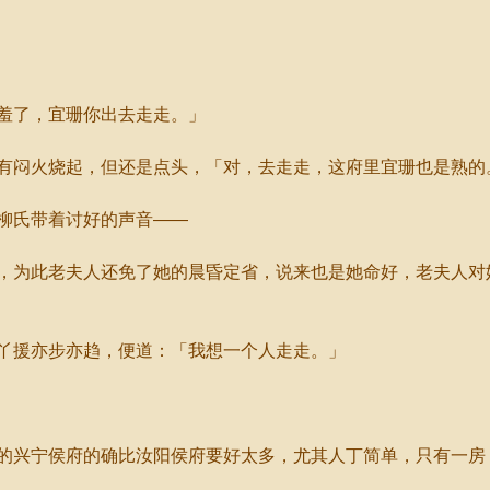
羞了，宜珊你出去走走。」
闷火烧起，但还是点头，「对，去走走，这府里宜珊也是熟的
柳氏带着讨好的声音——
为此老夫人还免了她的晨昏定省，说来也是她命好，老夫人对
援亦步亦趋，便道：「我想一个人走走。」
兴宁侯府的确比汝阳侯府要好太多，尤其人丁简单，只有一房