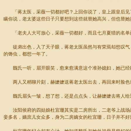
「蒋太医，采薇一切都好吧？上回你说了，皇上跟皇后见了
瞒你说，老太婆这些日子只要想到这些就替她高兴，但也替她
「老夫人大可放心，采薇一切都好，而且七月夏猎的名单已
徒弟出色，入了天子眼，蒋老太医虽然与有荣焉却想叹气，
的馋虫，都想一年了。
魏氏一听，眉开眼笑，愈来愈满意这个准孙媳妇，她已经能
两人又稍聊片刻，赫嬷嬷送蒋老太医出去，再回来时脸色就
魏氏眉头一皱，想了想，还是点点头，让赫嬷嬷去将人给
汝阳侯府的四姑娘杜宜珊其实是二房所出，二老爷上战场战
妾多名，嫡庶儿女众多，身为二房嫡女的杜宜珊，日子并不好