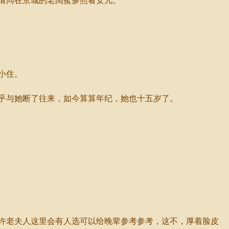
请同在京城的老闺蜜多照看女儿。
小住。
乎与她断了往来，如今算算年纪，她也十五岁了。
许老夫人这里会有人选可以给晚辈参考参考，这不，厚着脸皮