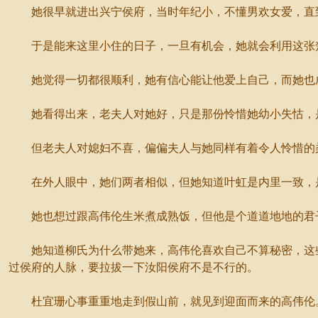
她很早就进出兴宁侯府，当时年纪小，不懂男欢女爱，直到
于是能来这里小住的日子，一旦有机会，她就会利用这张楚
她觉得一切都很顺利，她有信心能让他爱上自己，而她也成
她看得出来，老夫人对她好，只是那份怜惜她幼小失怙，
但老夫人对媳妇不喜，偏偏夫人与她同样有着令人怜惜的
在外人眼中，她们两者相似，但她知道叶虹是内里一致，是
她也想过跟高伟伦生米煮成熟饭，但他是个道道地地的君
她知道柳氏为什么带她来，高伟伦喜欢自己不算秘密，这些
过侯府的人脉，要拉拔一下汝阳侯府不是不行的。
杜宜珊心事重重地走到假山前，就见到迎面而来的高伟伦