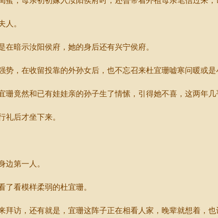
蜜，母亲初初嫁入汝阳侯府时，还曾带着外祖母亲笔信过来，
夫人。
在暗示汝阳侯府，她的身后还有兴宁侯府。
势，在收留投靠的外孙女后，也不忘召来杜宜珊嘘寒问暖或是
珊竟然和已有娃娃亲的孙子生了情愫，引得她不喜，这两年几
行礼后才坐下来。
身边第一人。
看了看模样柔弱的杜宜珊。
拜访，还有就是，宜珊这阵子正在相看人家，晚辈就想着，也