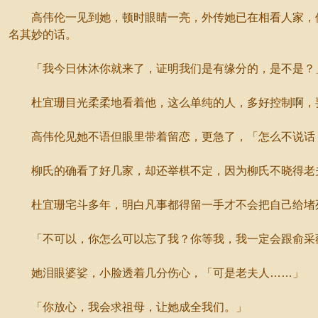
高伟伦一见到她，顿时眼睛一亮，外传她已在相看人家，他
名其妙的话。
「我今日休沐你就来了，证明我们是有缘分的，是不是？
杜宜珊目光柔柔地看着他，这么单纯的人，多好控制啊，要
高伟伦见她不语但眼里带着留恋，更急了，「怎么不说话？
柳氏的确看了好几家，却还举棋不定，因为柳氏不晓得老夫
杜宜珊宅斗多年，明白凡事都得留一手才不会把自己给堵死
「不可以，你怎么可以忘了我？你等我，我一定会跟俞采薇
她泪眼婆娑，小脸透着几分伤心，「可是老夫人……」
「你放心，我会求祖母，让她成全我们。」