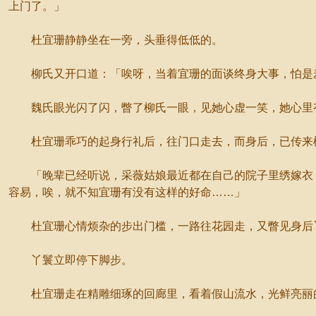
上门了。」
杜宜珊静静坐在一旁，头垂得低低的。
柳氏又开口道：「唉呀，当着宜珊的面谈终身大事，怕是
魏氏眼光闪了闪，瞥了柳氏一眼，见她心虚一笑，她心里有
杜宜珊乖巧的起身行礼后，往门口走去，而身后，已传来
「晚辈已经听说，采薇姑娘最近都在自己的院子里绣嫁衣，
容易，唉，就不知宜珊有没有这样的好命……」
杜宜珊心情烦杂的步出门槛，一路往花园走，又瞥见身后丫
丫鬟立即停下脚步。
杜宜珊走在精雕细琢的回廊里，看着假山流水，光鲜亮丽的