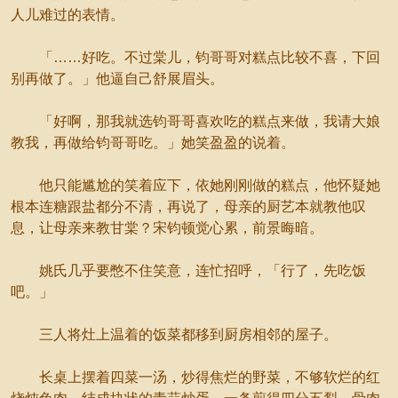
人儿难过的表情。
「……好吃。不过棠儿，钧哥哥对糕点比较不喜，下回
别再做了。」他逼自己舒展眉头。
「好啊，那我就选钧哥哥喜欢吃的糕点来做，我请大娘
教我，再做给钧哥哥吃。」她笑盈盈的说着。
他只能尴尬的笑着应下，依她刚刚做的糕点，他怀疑她
根本连糖跟盐都分不清，再说了，母亲的厨艺本就教他叹
息，让母亲来教甘棠？宋钧顿觉心累，前景晦暗。
姚氏几乎要憋不住笑意，连忙招呼，「行了，先吃饭
吧。」
三人将灶上温着的饭菜都移到厨房相邻的屋子。
长桌上摆着四菜一汤，炒得焦烂的野菜，不够软烂的红