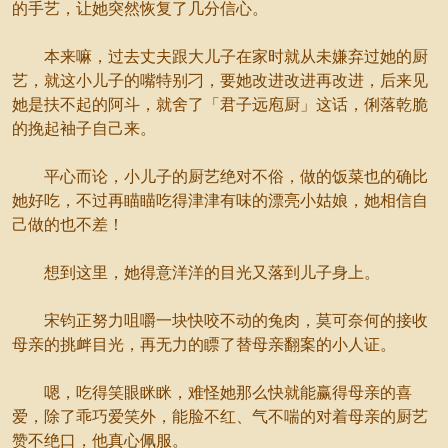
的手艺，让她突然恢复了几分信心。
本来嘛，过去丈夫跟大儿子在家时就从未嫌弃过她的厨
艺，就这小儿子的嘴特别刁，要她改进改进再改进，后来见
她是扶不起的阿斗，就舍了「君子远庖厨」这话，俐落乾脆
的挽起袖子自己来。
平心而论，小儿子的厨艺绝对不俗，做的饭菜也的确比
她好吃，不过再瞄瞄吃得津津有味的漂亮小姑娘，她相信自
己做的也不差！
想到这里，她得意洋洋的目光又落到儿子身上。
宋钧正努力咀嚼一块快咬不动的兔肉，莫可奈何的接收
母亲的挑衅目光，再无力的瞟了替母亲翻案的小人证。
嗯，吃得笑眼眯眯，难怪她那么快就能赢得母亲的喜
爱，除了乖巧爱笑外，能脸不红、气不喘的对着母亲的厨艺
赞不绝口，他真心佩服。