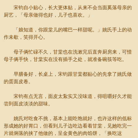
宋钧自小贴心，长大更体贴，从来不会当面奚落母亲的
厨艺，「母亲做得也好，儿子也喜欢。」
「娘知道，你跟棠儿的嘴巴一样甜呢。」姚氏手上的动
作未歇，笑得开心。
母子俩忙碌不久，甘棠也在洗漱完后直奔厨房来，可惜
母子俩手快，甘棠实在没有插手之处，就准备碗筷等吃。
早膳备好，长桌上，宋钧跟甘棠都贴心的先拿了姚氏做
的蛋面皮卷。
宋钧有点无言，面皮太紮实又没味道，得咀嚼好久才能
尝到面皮淡淡的甜味。
姚氏对吃食不挑，基本上能吃饱就好，也许这样的低标
形成她的好胃口，但看到儿子边吃边看着甘棠，见她吃完一
片就俐落的挟了他做的，呈金黄色的肉馅饼，「换吃这