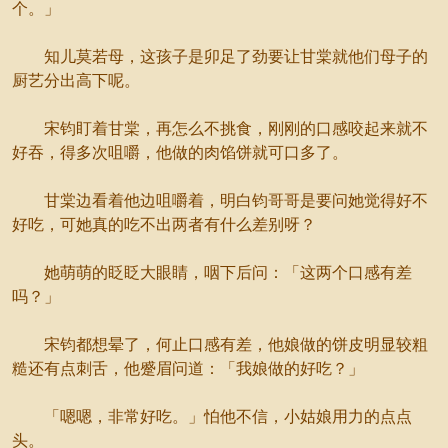
个。」
知儿莫若母，这孩子是卯足了劲要让甘棠就他们母子的
厨艺分出高下呢。
宋钧盯着甘棠，再怎么不挑食，刚刚的口感咬起来就不
好吞，得多次咀嚼，他做的肉馅饼就可口多了。
甘棠边看着他边咀嚼着，明白钧哥哥是要问她觉得好不
好吃，可她真的吃不出两者有什么差别呀？
她萌萌的眨眨大眼睛，咽下后问：「这两个口感有差
吗？」
宋钧都想晕了，何止口感有差，他娘做的饼皮明显较粗
糙还有点刺舌，他蹙眉问道：「我娘做的好吃？」
「嗯嗯，非常好吃。」怕他不信，小姑娘用力的点点
头。