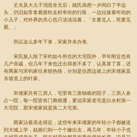
丈夫及大儿子消息全无后，姚氏虽然一夕间白了半边
头，仍旧如常拿着摇铃走村串街的行医，一边拉拔着年幼的
小儿子，对外界的关心也只淡淡说着，「生要见人，死要见
屍。」
所以这么多年下来，宋家并未办丧。
宋氏族人除了宋钧如今所住的大宅院外，早年附近也有
几户亲戚，但几年下来也迁出得差不多了，认真算了算，还
有两家与宋钧家往来较热络，分别是住西边坡上的宋佬家及
东坡道上的叶家。
宋佬家共有三房人，宅里有三座独栋的院子，三房人各
占一院，每一院皆有门廊相通，要说宋家老宅是白水村第一
大宅院，那宋佬家就是第二大宅第。
两家沾着亲走得近，这些年来宋佬家的年轻小子都被送
到大城上学，姑娘们则一个个嫁出去，再几年，年轻小子也