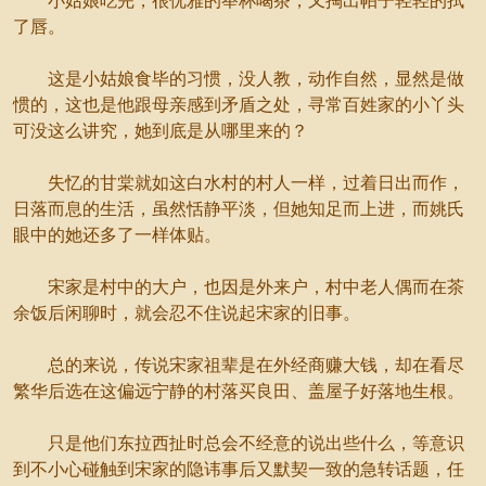
小姑娘吃完，很优雅的举杯喝茶，又掏出帕子轻轻的拭
了唇。
这是小姑娘食毕的习惯，没人教，动作自然，显然是做
惯的，这也是他跟母亲感到矛盾之处，寻常百姓家的小丫头
可没这么讲究，她到底是从哪里来的？
失忆的甘棠就如这白水村的村人一样，过着日出而作，
日落而息的生活，虽然恬静平淡，但她知足而上进，而姚氏
眼中的她还多了一样体贴。
宋家是村中的大户，也因是外来户，村中老人偶而在茶
余饭后闲聊时，就会忍不住说起宋家的旧事。
总的来说，传说宋家祖辈是在外经商赚大钱，却在看尽
繁华后选在这偏远宁静的村落买良田、盖屋子好落地生根。
只是他们东拉西扯时总会不经意的说出些什么，等意识
到不小心碰触到宋家的隐讳事后又默契一致的急转话题，任