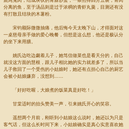
烧炖兔肉，结成块状的青蒜炒蛋，一条煎得四分五裂，骨肉
分离的鱼，至于汤品则是过于浓稠的青虾丸羹，目测还有没
有打散且结块的木薯粉。
宋钧额际微微抽痛，他后悔今天太晚下山，才得面对这
一桌慈母亲手做的爱心晚餐，但想是这么想，他还是极认分
的坐下来用膳。
姚氏边吃边觑着儿子，她笃信做菜也是看天分的，自己
就没这方面的慧根，跟儿子相比她的实力就差多了，所以当
儿子救回了一个受伤的小姑娘时，她还有点担心自己的厨艺
会被小姑娘嫌弃，没想到……
「好好吃喔，大娘煮的饭菜真是好吃！」
甘棠适时的抬头赞美一声，引来姚氏开心的笑容。
遥想两个月前，刚听到小姑娘这么说时，她还以为只是
客气话，但这么长时间下来，小姑娘确实是真心实意喜欢她