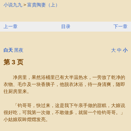
小说九九
>
富貴陶妻（上）
上一章
目录
下一章
白天
黑夜
大
中
小
第 3 页
净房里，果然浴桶里已有大半温热水，一旁放了乾净的
衣物、毛巾及一块香胰子，他脱衣沐浴，待一身清爽，随即
往厨房里来。
「钧哥哥，快过来，这是我下午亲手做的甜糕，大娘说
很好吃，可我第一次做，不敢做多，就留一个给钧哥哥。」
小姑娘双眸熠熠发亮。