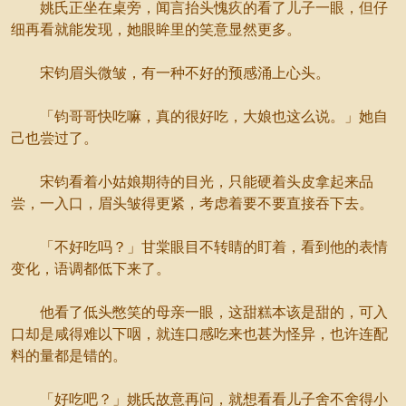
姚氏正坐在桌旁，闻言抬头愧疚的看了儿子一眼，但仔
细再看就能发现，她眼眸里的笑意显然更多。
宋钧眉头微皱，有一种不好的预感涌上心头。
「钧哥哥快吃嘛，真的很好吃，大娘也这么说。」她自
己也尝过了。
宋钧看着小姑娘期待的目光，只能硬着头皮拿起来品
尝，一入口，眉头皱得更紧，考虑着要不要直接吞下去。
「不好吃吗？」甘棠眼目不转睛的盯着，看到他的表情
变化，语调都低下来了。
他看了低头憋笑的母亲一眼，这甜糕本该是甜的，可入
口却是咸得难以下咽，就连口感吃来也甚为怪异，也许连配
料的量都是错的。
「好吃吧？」姚氏故意再问，就想看看儿子舍不舍得小