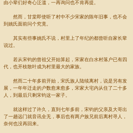
由小辈们好奇心泛滥，一再询问也不肯再提。
然而，甘棠即使听了村中不少宋家的陈年旧事，也不会
到姚氏面前问个究竟。
其实有些事姚氏不说，村里上了年纪的都曾听自家长辈
说过。
若从宋钧的曾祖父开始算起，宋家在白水村落户已有四
代，也开枝散叶成为村里最大的家族。
然而二十年多前开始，宋氏族人陆续离村，说是另有发
展，一年年迁走的户数愈来愈多，宋家大宅内从住了二十多
人，到最后只剩宋钧这一家子。
就这样过了许久，直到七年多前，宋钧的父亲及大哥出
了一趟远门就音讯全无，事后也有两户族兄前后离村寻人，
奈何也没再回来。