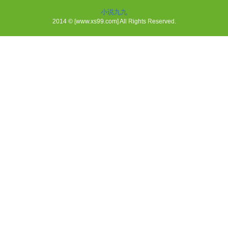
小说九九
2014 © [www.xs99.com] All Rights Reserved.