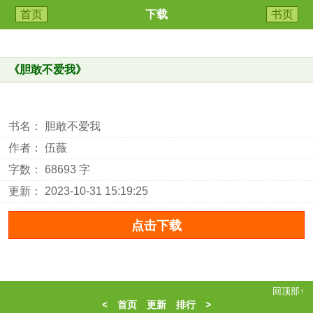
首页
下载
书页
《
胆敢不爱我
》
书名： 胆敢不爱我
作者： 伍薇
字数： 68693 字
更新： 2023-10-31 15:19:25
回顶部↑
<
首页
更新
排行
>