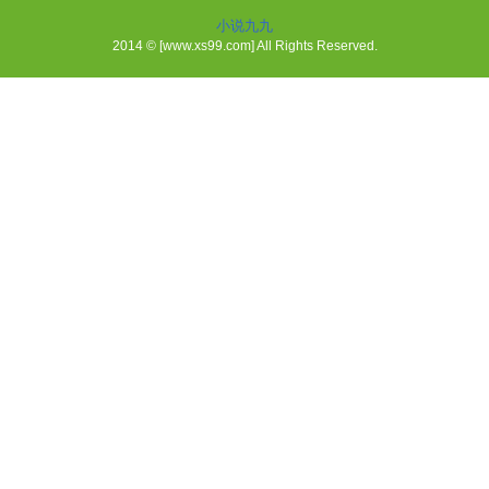
小说九九
2014 © [www.xs99.com] All Rights Reserved.