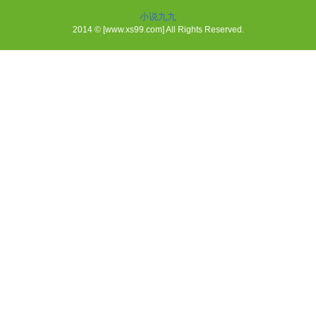
小说九九
2014 © [www.xs99.com] All Rights Reserved.