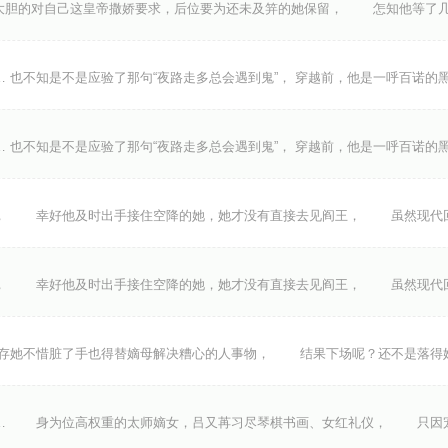
胆的对自己这皇帝撒娇要求，后位要为还未及笄的她保留， 怎知他等了几
 也不知是不是应验了那句“夜路走多总会遇到鬼”， 穿越前，他是一呼百诺的
 也不知是不是应验了那句“夜路走多总会遇到鬼”， 穿越前，他是一呼百诺的
， 幸好他及时出手接住空降的她，她才没有直接去见阎王， 虽然现代
， 幸好他及时出手接住空降的她，她才没有直接去见阎王， 虽然现代
她不惜脏了手也得替嫡母解决糟心的人事物， 结果下场呢？还不是落得
… 身为位高权重的太师嫡女，吕又苒习尽琴棋书画、女红礼仪， 只因