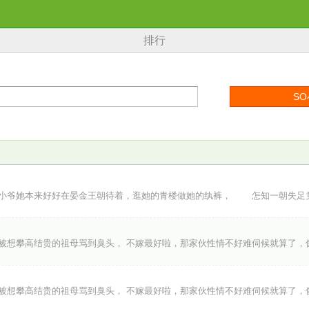
排行
爷她本来好好在晏金王朝待着，逛她的青楼做她的纨裤， 怎知一朝失足
被想攀高结贵的祖母骂到臭头， 不嫁最好啦，那家伙性情不好难伺候就算了，
被想攀高结贵的祖母骂到臭头， 不嫁最好啦，那家伙性情不好难伺候就算了，