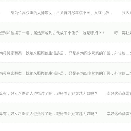
… 身为位高权重的太师嫡女，吕又苒习尽琴棋书画、女红礼仪， 只因
到却被摆了一道，居然穿越到古代成了个傻子，这是哪招？！ 哼，再让
为母舅家翻案，找她来照顾他生活起居， 只是身为四少奶奶的丫鬟，外借给二
为母舅家翻案，找她来照顾他生活起居， 只是身为四少奶奶的丫鬟，外借给二
，好歹习医助人也抵过了吧，犯得着让她穿越为奴吗？ 幸好这药商雷家也
，好歹习医助人也抵过了吧，犯得着让她穿越为奴吗？ 幸好这药商雷家也