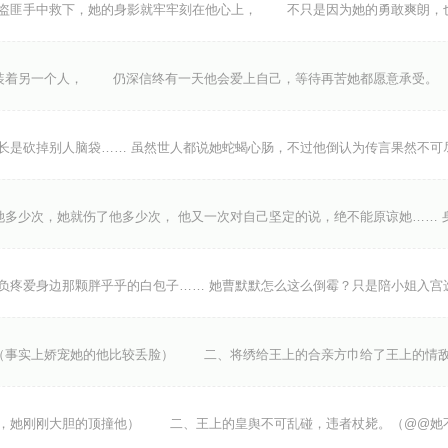
匪手中救下，她的身影就牢牢刻在他心上， 不只是因为她的勇敢爽朗，
装着另一个人， 仍深信终有一天他会爱上自己，等待再苦她都愿意承受
长是砍掉别人脑袋…… 虽然世人都说她蛇蝎心肠，不过他倒认为传言果然不可
她多少次，她就伤了他多少次， 他又一次对自己坚定的说，绝不能原谅她…… 
负疼爱身边那颗胖乎乎的白包子…… 她曹默默怎么这么倒霉？只是陪小姐入宫
事实上娇宠她的他比较丢脸） 二、将绣给王上的合亲方巾给了王上的情敌
她刚刚大胆的顶撞他） 二、王上的皇舆不可乱碰，违者杖毙。（@@她不