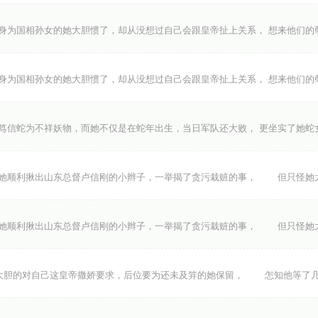
身为国相孙女的她大胆惯了，却从没想过自己会跟皇帝扯上关系， 想来他们的
身为国相孙女的她大胆惯了，却从没想过自己会跟皇帝扯上关系， 想来他们的
笃信蛇为不祥妖物，而她不仅是在蛇年出生，当日军队还大败， 更坐实了她蛇
顺利揪出山东总督卢信刚的小辫子，一举揭了贪污栽赃的事， 但只怪她
顺利揪出山东总督卢信刚的小辫子，一举揭了贪污栽赃的事， 但只怪她
胆的对自己这皇帝撒娇要求，后位要为还未及笄的她保留， 怎知他等了几