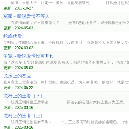
榆匽，当朝太子，注定一生孤独，近他身者皆死…… 打从她将他从盗
更新：2017-10-27
冤家～听说爱情不等人
在爱情面前，谁不曾卑微过？ 她“明”恋他十多年，即便晓得他心里
更新：2024-05-03
蛇蝎代后
义明日，传闻她心肠歹毒、手段残忍、没血没泪， 兴趣是将人下罪入狱，专
更新：2024-03-02
争宠～听说爱情没离开过
做了这么多 其实只是想听你说爱我 每天，都是他痛苦不堪的日子， 他想了
更新：2024-05-03
龙床上的答应
弦月帝国二世帝冶策，胸怀韬略、腹隐机谋、为人冷漠 唯一的嗜好，就是欺
更新：2024-05-22
龙椅上的王者（下）
弦月王朝惊世王后事迹~ 一、穿破衣的在册封大典上受封为王后。（
更新：2025-03-16
龙椅上的王者（上）
弦月王朝悲摧宫女守则～ 一、王上没问话时就安静的当哑巴。（惨，
更新：2025-03-16