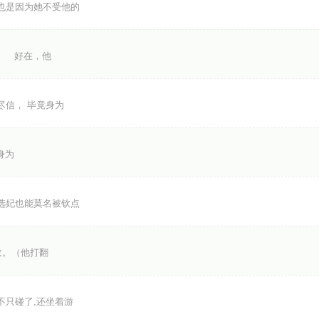
也是因为她不受他的
。 好在，他
尽信， 毕竟身为
身为
选妃也能莫名被钦点
。（他打翻
只碰了,还坐着游