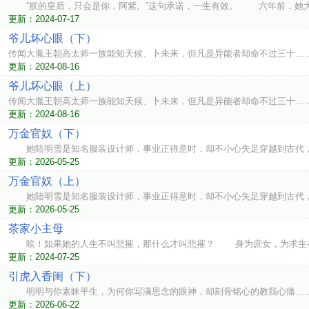
“朕的皇后，只会是你，阿紫。”这句承诺，一生有效。 六年前，她大
更新：2024-07-17
爷儿坏心眼（下）
传闻大胤王朝高太师一族能知天候、卜未来，但凡是异能者却命不过三十……
更新：2024-08-16
爷儿坏心眼（上）
传闻大胤王朝高太师一族能知天候、卜未来，但凡是异能者却命不过三十……
更新：2024-08-16
万金官奴（下）
她陆明雪是知名服装设计师，事业正得意时，却不小心失足穿越到古代
更新：2026-05-25
万金官奴（上）
她陆明雪是知名服装设计师，事业正得意时，却不小心失足穿越到古代
更新：2026-05-25
茶家小主母
唉！如果她的人生不叫悲摧，那什么才叫悲摧？ 身为庶女，为求生存
更新：2024-07-25
引虎入香闺（下）
明明与你素昧平生，为何你写满思念的眼神，却刻骨铭心的教我心痛…
更新：2026-06-22