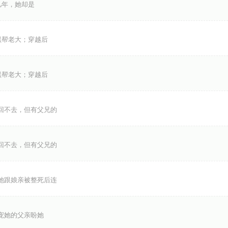
年，她却是
黑帮老大；穿越后
黑帮老大；穿越后
回不去，但有父兄的
回不去，但有父兄的
她跟娘亲被整死后连
宠她的父亲盼她