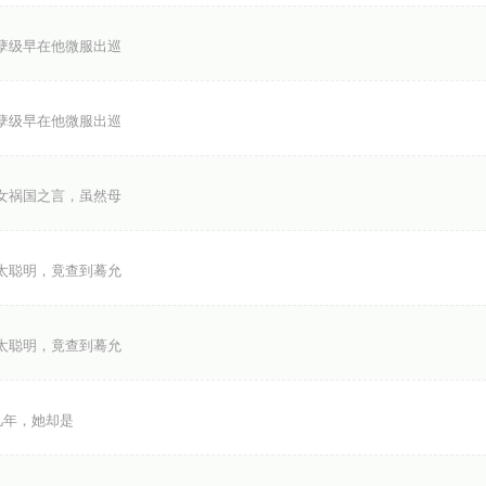
孽级早在他微服出巡
孽级早在他微服出巡
女祸国之言，虽然母
太聪明，竟查到蓦允
太聪明，竟查到蓦允
年，她却是