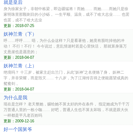
就是皇后
身为徐家女子，非朝中栋梁，即边疆猛将！而她…… 而她……而她只是徐
家明珠里那颗刺目的小沙砾， 一生平顺、温良，成不了啥大志业…… 也罢
也罢，成不了啥大志业
更新：2018-07-25
妖神兰青（下）
呼……呼呼…… 唔，为什么会这样？只是看著他，她竟有股吃掉他的冲
动！ 不行！不行！ 今今说过，意乱情迷时若是心里快活， 那就算身落万
丈悬崖也是愿意的；
更新：2018-04-07
妖神兰青（上）
绝境吗？ 十三岁，被家主赶出兰门，从此“妖神”之名便烙了身， 妖神二
字，并非荣耀，而是毁灭…… 十八岁，为了江湖传言得之便能愿望成真的
鸳鸯剑，
更新：2018-04-07
为什么是我
现在是怎样？ 老天整她，赐给她不算太好的外在条件， 指定她成为千千万
万普通人里的一枚小咖…… 好吧，普通人生也不算太坏啦，不就是跟大伙
一样都是平凡老百姓吗
更新：2009-12-16
好一个国舅爷