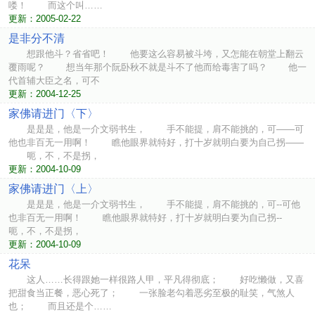
喽！ 而这个叫……
更新：2005-02-22
是非分不清
想跟他斗？省省吧！ 他要这么容易被斗垮，又怎能在朝堂上翻云
覆雨呢？ 想当年那个阮卧秋不就是斗不了他而给毒害了吗？ 他一
代首辅大臣之名，可不
更新：2004-12-25
家佛请进门〈下〉
是是是，他是一介文弱书生， 手不能提，肩不能挑的，可——可
他也非百无一用啊！ 瞧他眼界就特好，打十岁就明白要为自己拐——
呃，不，不是拐，
更新：2004-10-09
家佛请进门〈上〉
是是是，他是一介文弱书生， 手不能提，肩不能挑的，可--可他
也非百无一用啊！ 瞧他眼界就特好，打十岁就明白要为自己拐--
呃，不，不是拐，
更新：2004-10-09
花呆
这人……长得跟她一样很路人甲，平凡得彻底； 好吃懒做，又喜
把甜食当正餐，恶心死了； 一张脸老勾着恶劣至极的耻笑，气煞人
也； 而且还是个……