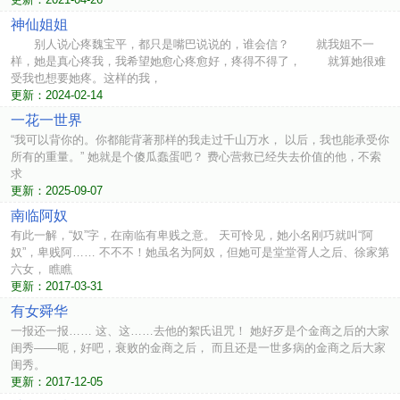
神仙姐姐
别人说心疼魏宝平，都只是嘴巴说说的，谁会信？ 就我姐不一
样，她是真心疼我，我希望她愈心疼愈好，疼得不得了， 就算她很难
受我也想要她疼。这样的我，
更新：2024-02-14
一花一世界
“我可以背你的。你都能背著那样的我走过千山万水， 以后，我也能承受你
所有的重量。” 她就是个傻瓜蠢蛋吧？ 费心营救已经失去价值的他，不索
求
更新：2025-09-07
南临阿奴
有此一解，“奴”字，在南临有卑贱之意。 天可怜见，她小名刚巧就叫“阿
奴”，卑贱阿…… 不不不！她虽名为阿奴，但她可是堂堂胥人之后、徐家第
六女， 瞧瞧
更新：2017-03-31
有女舜华
一报还一报…… 这、这……去他的絮氏诅咒！ 她好歹是个金商之后的大家
闺秀——呃，好吧，衰败的金商之后， 而且还是一世多病的金商之后大家
闺秀。
更新：2017-12-05