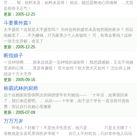
尽…… 呃，始料未及，始料未及呀！ 他说，她总是教他心痒难耐……尤其
是那骨子正气！
更新：2005-12-25
斗妻番外篇 I
太平盛世？这就是太平盛世吗？ 为何这样的盛世未及他穷困的家乡？ 所以
他被卖了……不为赚钱，只为家里少个人抢饭吃！ 可，有谁会要他？这样
一张天生异貌，谁见了
更新：2005-12-25
断指娘子
一见钟情啊…… 原来这就是一见钟情的滋味呀！ 既想蹂躏她，又见不得她
受虐的心情…… 真是有趣呢！ 官大如何？权大势大又如何？ 怎比得上挑
战这个力大无穷
更新：2005-09-16
称霸武林的厨师
这个在她面前昏倒两次的病恹恹学长对她说—— 「十年后，如果我回来
了，我们来恋爱吧。」 从此—— 十年来，由于这个学长一直没有付房租
费，所以自行在她心里搬家
更新：2005-07-09
万万万岁
外地人？好极了！不是他天性恶劣，他只是…… 只是太无聊了！
谁教他是全县民景仰的岁爷呢？ 自己人不好欺负，只好拿外地人玩玩