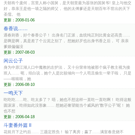
天朝有个庞何，宫里人称小国舅，是天朝里最为嚣张的国舅爷! 皇上与他交
好，恭亲王是他一墙之隔的师父， 他的太傅爹还是天朝百年不世出的天下
圣儒。 他
更新：2008-01-06
春香说……
遇春则香，好个春香公子！ 出身名门正派，血统纯正到比黄金还高贵……
是啊是啊，真是差了个云泥之别了， 想她好歹也出身书香之后， 可 亲亲
爹娘偏偏没
更新：2007-08-03
闲云公子
身为中原江湖人口中魔教的左护法， 又十分荣幸地被那个疯子教主视为接
班人…… 呃，坦白说，她个人是比较倾向一个人苟且偷生一辈子啦， 只是
——唉唉唉，她
更新：2006-08-10
一鸣天下
吃吃吃……吃、吃太多了？ 唔，她也不想这样一直吃一直吃啊！ 吃得这般
圆滚滚，吃得如此没形象…… 想她还奢望能当个威风的“数字公子”呢！ 她
也不想
更新：2006-04-18
斗妻番外篇 II
花前月下之约后…… 三题定胜负！ 输了离房；赢了……满室春意烧不