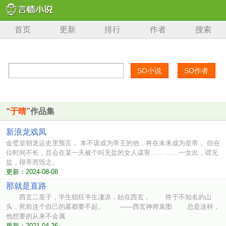
首页
更新
排行
作者
搜索
“
于晴
”作品集
新浪龙戏凤
金璧皇朝龙运史里预言， 本不该成为帝王的他，将在未来成为皇帝， 但在
位时间不长，且会在某一天被个叫无盐的女人谋害…… ……一女出，谓无
盐，得帝而毁之。
更新：2024-08-08
那就是直路
西玄二皇子，半生猖狂半生凄凉，始在西玄， 终于不知名的山
头，死前连个自己的墓都要不起。 ——西玄神师袁图 总是这样，
他想要的从来不会属
更新：2021-04-26