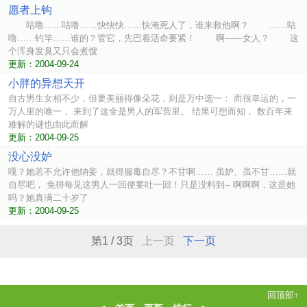
愿者上钩
咕噜……咕噜……快快快……快淹死人了，谁来救他啊？ ……咕
噜……钓竿……谁的？管它，先巴着活命要紧！ 啊——女人？ 这
个浑身发臭又只会煮馊
更新：2004-09-24
小胖的异想天开
自古男生女相不少，但要美丽得像朵花，则是万中选一： 而很幸运的，一
万人里的唯一， 来到了这全是男人的军营里。 结果可想而知， 数百年来
难解的谜也由此而解
更新：2004-09-25
没心没妒
嘎？她若不允许他纳妾，就得服毒自尽？不甘啊…… 虽妒、虽不甘……就
自尽吧， 免得每见这男人一回便要吐一回！只是没料到-- 啊啊啊，这是她
吗？她真满二十岁了
更新：2004-09-25
第1 / 3页
上一页
下一页
回顶部↑