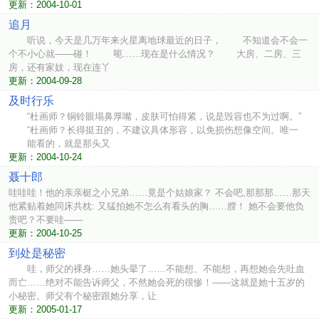
更新：2004-10-01
追月
听说，今天是几万年来火星离地球最近的日子， 不知道会不会一
个不小心就——碰！ 呃……现在是什么情况？ 大房、二房、三
房，还有家妓，现在连丫
更新：2004-09-28
及时行乐
“杜画师？铜铃眼塌鼻厚嘴，皮肤可怕得紧，说是毁容也不为过啊。”
“杜画师？长得挺丑的，不建议具体形容，以免损伤想像空间。唯一
能看的，就是那头又
更新：2004-10-24
聂十郎
哇哇哇！他的亲亲梃之小兄弟……竟是个姑娘家？ 不会吧,那那那……那天
他紧贴着她同床共枕: 又猛拍她不怎么有看头的胸……膛！ 她不会要他负
责吧？不要哇——
更新：2004-10-25
到处是秘密
哇，师父的裸身……她头晕了……不能想、不能想，再想她会先吐血
而亡……绝对不能告诉师父，不然她会死的很惨！——这就是她十五岁的
小秘密。师父有个秘密跟她分享，让
更新：2005-01-17