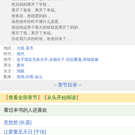
然后妈妈离开了学校，
离开了爸爸，离开了幸福。
爸爸说，他很爱妈妈，
虽然他年轻时不懂什么是爱。
他说他这辈子最大的错就是离开了妈妈，
离开了我，离开了幸福。
但在我六岁的时候，爸爸回来了……
地区：
大陆,某市
时代：
现代
情节：
迫于现实无奈分开,未婚生子,别后重逢,再续前缘
男主：
萧何
女主：
池砚
配角：
池池,向珉,金山
-- 章节目录 --
【
查看全部章节
】【
从头开始阅读
】
看过本书的人还喜欢
意悠悠 [长晏]
让爱重见天日 [于佳]