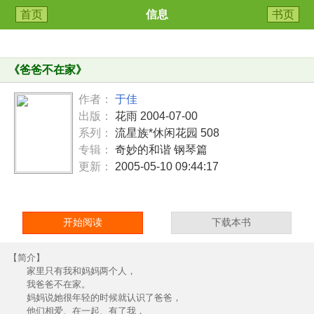
首页
信息
书页
《
爸爸不在家
》
作者：
于佳
出版：
花雨 2004-07-00
系列：
流星族*休闲花园 508
专辑：
奇妙的和谐 钢琴篇
更新：
2005-05-10 09:44:17
开始阅读
下载本书
【简介】
家里只有我和妈妈两个人，
我爸爸不在家。
妈妈说她很年轻的时候就认识了爸爸，
他们相爱、在一起、有了我，