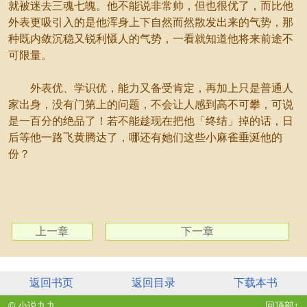
就被迷去三魂七魄。他不能说非常帅，但也很优了，而比他
外表更吸引入的是他浑身上下自然而然散发出来的气势，那
种既内敛沉稳又锐利慑人的气势，一看就知道他将来前途不
可限量。
外表优、学识优，能力又备受肯定，再加上只是普通人
家出身，没有门第上的问题，不会让人感到高不可攀，可说
是一百分的绝品了！若不能趁现在把他「终结」掉的话，日
后等他一路飞黄腾达了，哪还有她们这些小麻雀垂涎他的
份？
上一章
下一章
返回书页
返回目录
下载本书
© 小说九九
回顶部↑