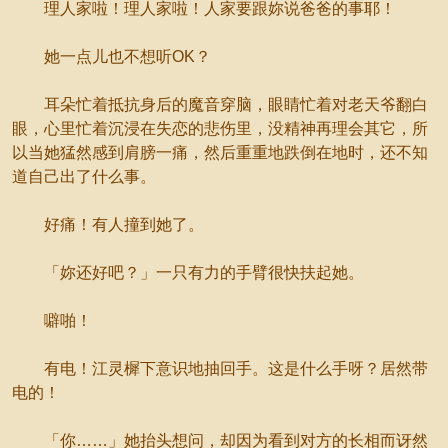
理人家啦！理人家啦！人家要跟妳说爸爸的事耶！
她一点儿也不想听OK？
耳朵忙着抵抗身后的魔音穿脑，眼睛忙着对老天爷翻白
眼，心里忙着沉浸在失恋的悲伤里，没精神再理会其它，所
以当她猛然感到肩膀一痛，然后重重地跌倒在地时，还不知
道自己出了什么事。
好痛！有人撞到她了。
「妳还好吧？」一只有力的手臂很快扶起她。
噼啪！
有电！江灵樨下意识地抽回手。这是什么手呀？居然带
电的！
「你……」她抬头想问，却因为看到对方的长相而讶然