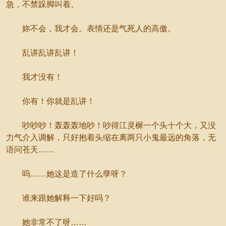
急，不禁跺脚叫着。
妳不会，我才会。表情还是气死人的高傲。
乱讲乱讲乱讲！
我才没有！
你有！你就是乱讲！
吵吵吵！轰轰轰地吵！吵得江灵樨一个头十个大，又没
力气介入调解，只好抱着头缩在离两只小鬼最远的角落，无
语问苍天……
呜……她这是造了什么孽呀？
谁来跟她解释一下好吗？
她非常不了呀……