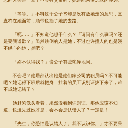
志的人类是一辈子不会有交集的，她是能闪多远就闪多远。
「等等。」不料这个公子爷却是没有放她走的意思，直
直杵在她面前，顺带也挡了她的去路。
「呃……」不知道他想干什么？「请问有什么事吗？还
是要我道歉？」虽然跌倒的人是她，不过也许撞人的也是漫
不经心的她，是吧？
「妳不认得我？」贵公子有些诧异地问。
不会吧？他居然认出她是他们家公司的职员吗？不可能
吧？她记得下班后就把身上挂着的员工识别证拔下来了，难
不成她记错了？
她赶紧低头看着，果然没看到识别证。那他应该不知
道、也没见过她才是，会不会是认错人了？一定是！
「先生，你恐怕是认错人了。我不认识你。」才不要呆