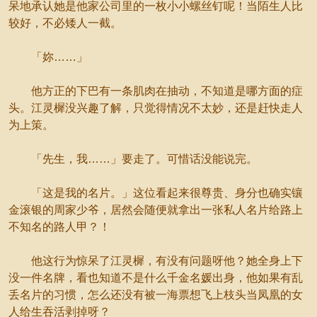
呆地承认她是他家公司里的一枚小小螺丝钉呢！当陌生人比
较好，不必矮人一截。
「妳……」
他方正的下巴有一条肌肉在抽动，不知道是哪方面的症
头。江灵樨没兴趣了解，只觉得情况不太妙，还是赶快走人
为上策。
「先生，我……」要走了。可惜话没能说完。
「这是我的名片。」这位看起来很尊贵、身分也确实镶
金滚银的周家少爷，居然会随便就拿出一张私人名片给路上
不知名的路人甲？！
他这行为惊呆了江灵樨，有没有问题呀他？她全身上下
没一件名牌，看也知道不是什么千金名媛出身，他如果有乱
丢名片的习惯，怎么还没有被一海票想飞上枝头当凤凰的女
人给生吞活剥掉呀？