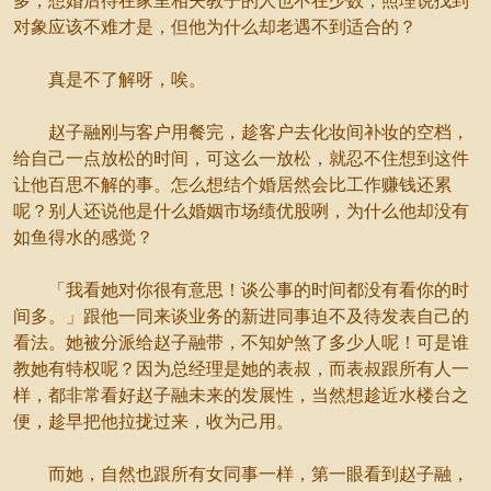
多，想婚后待在家里相夫教子的人也不在少数，照理说找到
对象应该不难才是，但他为什么却老遇不到适合的？
真是不了解呀，唉。
赵子融刚与客户用餐完，趁客户去化妆间补妆的空档，
给自己一点放松的时间，可这么一放松，就忍不住想到这件
让他百思不解的事。怎么想结个婚居然会比工作赚钱还累
呢？别人还说他是什么婚姻市场绩优股咧，为什么他却没有
如鱼得水的感觉？
「我看她对你很有意思！谈公事的时间都没有看你的时
间多。」跟他一同来谈业务的新进同事迫不及待发表自己的
看法。她被分派给赵子融带，不知妒煞了多少人呢！可是谁
教她有特权呢？因为总经理是她的表叔，而表叔跟所有人一
样，都非常看好赵子融未来的发展性，当然想趁近水楼台之
便，趁早把他拉拢过来，收为己用。
而她，自然也跟所有女同事一样，第一眼看到赵子融，