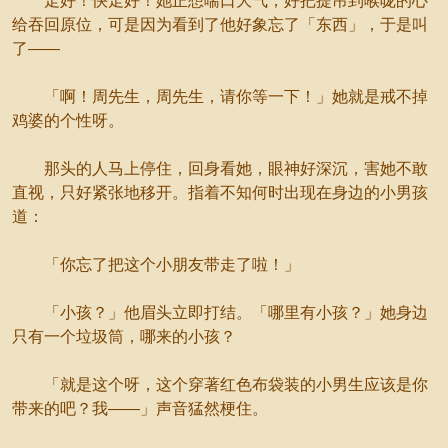
走好！快走好！她正想喘口大气，好把提吊到喉咙的心
给吞回原位，可是因为看到了他好象忘了「东西」，于是叫
了——
「啊！周先生，周先生，请你等一下！」她就是戒不掉
鸡婆的个性呀。
那头的人马上停住，回身看她，眼神好深沉，害她不敢
直视，只好紧张地移开。指着不知何时出现在身边的小男孩
道：
「你忘了把这个小朋友带走了啦！」
「小孩？」他眉头立即打结。「哪里有小孩？」她身边
只有一个垃圾筒，哪来的小孩？
「就是这个呀，这个穿著红色布袋装的小男生应该是你
带来的吧？我——」声音猛然梗住。