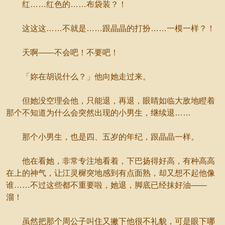
红……红色的……布袋装？！
这这这……不就是……跟晶晶的打扮……一模一样？！
天啊——不会吧！不要吧！
「妳在胡说什么？」他向她走过来。
但她没空理会他，只能退，再退，眼睛如临大敌地瞪着
那个不知道为什么会突然出现的小男生，继续退……
那个小男生，也是四、五岁的年纪，跟晶晶一样。
他在看她，非常专注地看着，下巴扬得好高，有种高高
在上的神气，让江灵樨突地感到有点面熟，却又想不起他像
谁……不过这些都不重要啦，她退，脚底已经抹好油——
溜！
虽然把那个周公子叫住又撇下他很不礼貌，可是眼下哪