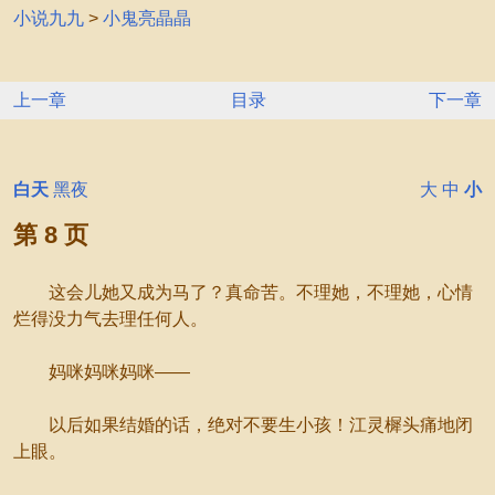
小说九九
>
小鬼亮晶晶
上一章
目录
下一章
白天
黑夜
大
中
小
第 8 页
这会儿她又成为马了？真命苦。不理她，不理她，心情
烂得没力气去理任何人。
妈咪妈咪妈咪——
以后如果结婚的话，绝对不要生小孩！江灵樨头痛地闭
上眼。