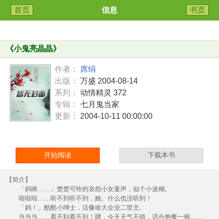
首页
信息
书页
《
小鬼亮晶晶
》
作者：
席绢
出版：
万盛 2004-08-14
系列：
动情精灵 372
专辑：
七月鬼当家
更新：
2004-10-11 00:00:00
开始阅读
下载本书
【简介】
「妈咪……」楚楚可怜的哀怨小女童声，似个小迷糊。
啦啦啦……听不到听不到，她、什么也没听到！
「妈！」酷酷小绅士，活像啥大企业二世主。
当当当……看不到看不到！嗯，今天天气不错，适合饱餐一顿……