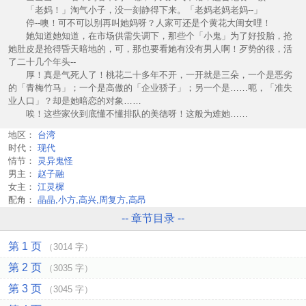
「老妈！」淘气小子，没一刻静得下来。「老妈老妈老妈--」
停--噢！可不可以别再叫她妈呀？人家可还是个黄花大闺女哩！
她知道她知道，在市场供需失调下，那些个「小鬼」为了好投胎，抢
她肚皮是抢得昏天暗地的，可，那也要看她有没有男人啊！歹势的很，活
了二十几个年头--
厚！真是气死人了！桃花二十多年不开，一开就是三朵，一个是恶劣
的「青梅竹马」；一个是高傲的「企业骄子」；另一个是……呃，「准失
业人口」？却是她暗恋的对象……
唉！这些家伙到底懂不懂排队的美德呀！这般为难她……
地区：
台湾
时代：
现代
情节：
灵异鬼怪
男主：
赵子融
女主：
江灵樨
配角：
晶晶,小方,高兴,周复方,高昂
-- 章节目录 --
第 1 页
（3014 字）
第 2 页
（3035 字）
第 3 页
（3045 字）