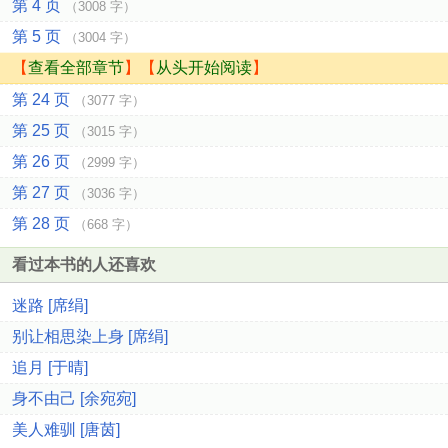
第 4 页
（3008 字）
第 5 页
（3004 字）
【
查看全部章节
】【
从头开始阅读
】
第 24 页
（3077 字）
第 25 页
（3015 字）
第 26 页
（2999 字）
第 27 页
（3036 字）
第 28 页
（668 字）
看过本书的人还喜欢
迷路 [席绢]
别让相思染上身 [席绢]
追月 [于晴]
身不由己 [余宛宛]
美人难驯 [唐茵]