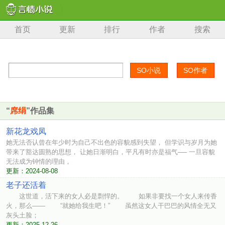
首页
更新
排行
作者
搜索
“
席绢
”作品集
新花龙戏凤
她无法否认曾在年少时为自己不出色的容貌感到失望， 但学识与岁月为她
带来了豁达圆熟的思想， 让她日渐明白，平凡有时亦是福气── 一旦容貌
无法成为钟情的理由，
更新：2024-08-08
老子还活着
这世道，活下来的女人必是剽悍的。 如果非要找一个女人来传香
火，那么—— “就她给我生吧！” 虽然这女人干巴巴的风情全无又
灰头土脸；
更新：2025-12-26