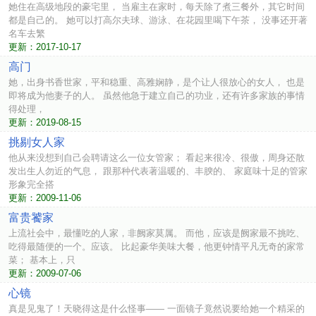
她住在高级地段的豪宅里， 当雇主在家时，每天除了煮三餐外，其它时间
都是自己的。 她可以打高尔夫球、游泳、在花园里喝下午茶， 没事还开著
名车去繁
更新：2017-10-17
高门
她，出身书香世家，平和稳重、高雅娴静，是个让人很放心的女人， 也是
即将成为他妻子的人。 虽然他急于建立自己的功业，还有许多家族的事情
得处理，
更新：2019-08-15
挑剔女人家
他从来没想到自己会聘请这么一位女管家； 看起来很冷、很傲，周身还散
发出生人勿近的气息， 跟那种代表著温暖的、丰腴的、 家庭味十足的管家
形象完全搭
更新：2009-11-06
富贵饕家
上流社会中，最懂吃的人家，非阙家莫属。 而他，应该是阙家最不挑吃、
吃得最随便的一个。应该。 比起豪华美味大餐，他更钟情平凡无奇的家常
菜； 基本上，只
更新：2009-07-06
心镜
真是见鬼了！天晓得这是什么怪事—— 一面镜子竟然说要给她一个精采的