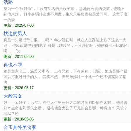
活路
身为一个“很好命”，且没有功名的贵族子弟， 恁地再高贵的烦恼，也轮不
到他来烦， 打小身弱什么也不用做，生来只要负责被关爱即可。 这辈子唯
一的委
更新：2025-07-03
枕边的男人
真是一失足成千古恨……吗？ 年少轻狂时，就在人生路途上跌了这么一大
跤， 他应该是恨她的吧？ 可是，跌跤的，不只是他吧，她伤得可不比他轻
啊…… 说
更新：2011-08-09
再也不乖
她是章家老三，温柔又乖巧， 上有兄姊，下有弟妹， 理应，她该是那个最
可以打混过日子的人， 其实不然，当兄弟姊妹一个比一个还不切实际又荒
唐
更新：2026-05-17
大龄宫女
好——太好了！ 没错，在他人生里三分之二的时间都卧病在床时， 他是曾
好奇生命走到尽头之后， 迎接他金大公子哥儿的会是哪一种境地？ 天堂？
地狱？还
更新：2018-05-06
金玉其外美食家