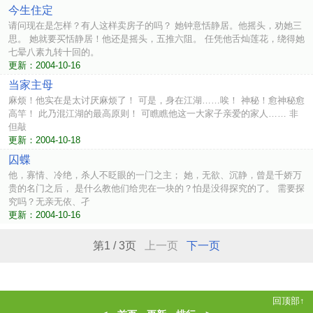
今生住定
请问现在是怎样？有人这样卖房子的吗？ 她钟意恬静居。他摇头，劝她三
思。 她就要买恬静居！他还是摇头，五推六阻。 任凭他舌灿莲花，绕得她
七晕八素九转十回的。
更新：2004-10-16
当家主母
麻烦！他实在是太讨厌麻烦了！ 可是，身在江湖……唉！ 神秘！愈神秘愈
高竿！ 此乃混江湖的最高原则！ 可瞧瞧他这一大家子亲爱的家人…… 非
但敲
更新：2004-10-18
囚蝶
他，寡情、冷绝，杀人不眨眼的一门之主； 她，无欲、沉静，曾是千娇万
贵的名门之后， 是什么教他们给兜在一块的？怕是没得探究的了。 需要探
究吗？无亲无依、孑
更新：2004-10-16
第1 / 3页
上一页
下一页
回顶部↑