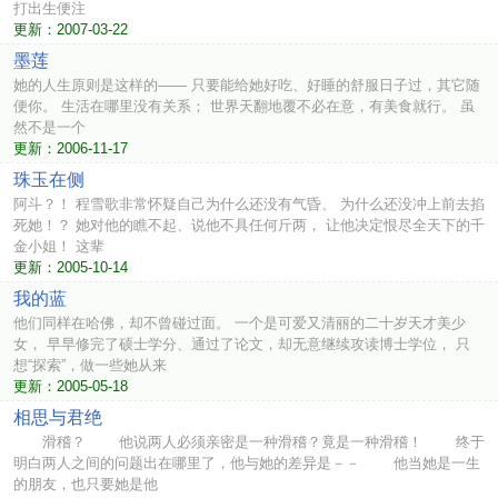
打出生便注
更新：2007-03-22
墨莲
她的人生原则是这样的—— 只要能给她好吃、好睡的舒服日子过，其它随
便你。 生活在哪里没有关系； 世界天翻地覆不必在意，有美食就行。 虽
然不是一个
更新：2006-11-17
珠玉在侧
阿斗？！ 程雪歌非常怀疑自己为什么还没有气昏、 为什么还没冲上前去掐
死她！？ 她对他的瞧不起、说他不具任何斤两， 让他决定恨尽全天下的千
金小姐！ 这辈
更新：2005-10-14
我的蓝
他们同样在哈佛，却不曾碰过面。 一个是可爱又清丽的二十岁天才美少
女， 早早修完了硕士学分、通过了论文，却无意继续攻读博士学位， 只
想“探索”，做一些她从来
更新：2005-05-18
相思与君绝
滑稽？ 他说两人必须亲密是一种滑稽？竟是一种滑稽！ 终于
明白两人之间的问题出在哪里了，他与她的差异是－－ 他当她是一生
的朋友，也只要她是他