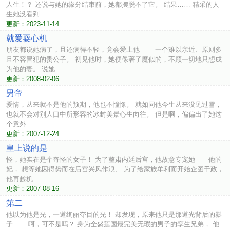
人生！？ 还说与她的缘分结束前，她都摆脱不了它。 结果…… 精采的人
生她没看到
更新：2023-11-14
就爱耍心机
朋友都说她病了，且还病得不轻，竟会爱上他—— 一个难以亲近、原则多
且不容冒犯的贵公子。 初见他时，她便像著了魔似的，不顾一切地只想成
为他的妻。 说她
更新：2008-02-06
男帝
爱情，从来就不是他的预期，他也不憧憬。 就如同他今生从来没见过雪，
也就不会对别人口中所形容的冰封美景心生向往。 但是啊，偏偏出了她这
个意外……
更新：2007-12-24
皇上说的是
怪，她实在是个奇怪的女子！ 为了整肃内廷后宫，他故意专宠她——他的
妃， 想等她因得势而在后宫兴风作浪、 为了给家族牟利而开始企图干政，
他再趁机
更新：2007-08-16
第二
他以为他是光，一道绚丽夺目的光！ 却发现，原来他只是那道光背后的影
子…… 呵，可不是吗？ 身为全盛莲国最完美无瑕的男子的孪生兄弟， 他