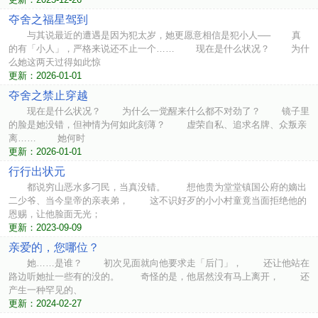
夺舍之福星驾到
与其说最近的遭遇是因为犯太岁，她更愿意相信是犯小人── 真
的有「小人」，严格来说还不止一个…… 现在是什么状况？ 为什
么她这两天过得如此惊
更新：2026-01-01
夺舍之禁止穿越
现在是什么状况？ 为什么一觉醒来什么都不对劲了？ 镜子里
的脸是她没错，但神情为何如此刻薄？ 虚荣自私、追求名牌、众叛亲
离…… 她何时
更新：2026-01-01
行行出状元
都说穷山恶水多刁民，当真没错。 想他贵为堂堂镇国公府的嫡出
二少爷、当今皇帝的亲表弟， 这不识好歹的小小村童竟当面拒绝他的
恩赐，让他脸面无光；
更新：2023-09-09
亲爱的，您哪位？
她……是谁？ 初次见面就向他要求走「后门」， 还让他站在
路边听她扯一些有的没的。 奇怪的是，他居然没有马上离开， 还
产生一种罕见的、
更新：2024-02-27