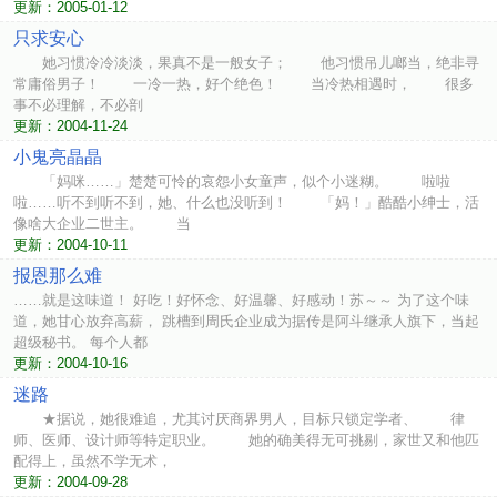
更新：2005-01-12
只求安心
她习惯冷冷淡淡，果真不是一般女子； 他习惯吊儿啷当，绝非寻
常庸俗男子！ 一冷一热，好个绝色！ 当冷热相遇时， 很多
事不必理解，不必剖
更新：2004-11-24
小鬼亮晶晶
「妈咪……」楚楚可怜的哀怨小女童声，似个小迷糊。 啦啦
啦……听不到听不到，她、什么也没听到！ 「妈！」酷酷小绅士，活
像啥大企业二世主。 当
更新：2004-10-11
报恩那么难
……就是这味道！ 好吃！好怀念、好温馨、好感动！苏～～ 为了这个味
道，她甘心放弃高薪， 跳槽到周氏企业成为据传是阿斗继承人旗下，当起
超级秘书。 每个人都
更新：2004-10-16
迷路
★据说，她很难追，尤其讨厌商界男人，目标只锁定学者、 律
师、医师、设计师等特定职业。 她的确美得无可挑剔，家世又和他匹
配得上，虽然不学无术，
更新：2004-09-28