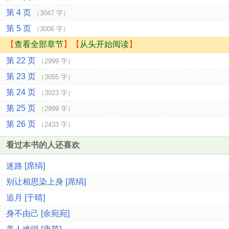
第 4 页
（3047 字）
第 5 页
（3006 字）
【
查看全部章节
】【
从头开始阅读
】
第 22 页
（2999 字）
第 23 页
（3055 字）
第 24 页
（3023 字）
第 25 页
（2999 字）
第 26 页
（2433 字）
看过本书的人还喜欢
迷路 [席绢]
别让相思染上身 [席绢]
追月 [于晴]
身不由己 [余宛宛]