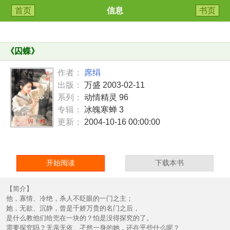
首页
信息
书页
《
囚蝶
》
作者：
席绢
出版：
万盛 2003-02-11
系列：
动情精灵 96
专辑：
冰魄寒蝉 3
更新：
2004-10-16 00:00:00
开始阅读
下载本书
【简介】
他，寡情、冷绝，杀人不眨眼的一门之主；
她，无欲、沉静，曾是千娇万贵的名门之后，
是什么教他们给兜在一块的？怕是没得探究的了。
需要探究吗？无亲无依、孑然一身的她，还在乎些什么呢？