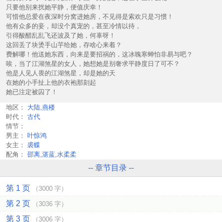
只要他别来扰她平静，便值庆幸！
可惜他总爱在夜深时分窝进她房，不见得是索欢只是习惯！
他有众多的妾，却没个真宠的，甚至冷情以待，
引得酸醋乱乱飞还波及了她，何辜呀！
这回丢了块烫手山芋给她，存啥心来着？
费解哪！他送她东西，向来是要招祸的，这冰魄寒蝉怕非易与吧？
唉，当了江湖煞星的女人，她想她是别奢求平静度日了可不？
他是人见人畏的江湖煞星，却是她的天
在她的小手扯上他的衣袍那刻起
她已注定被囚了！
地区：
大陆,燕楼
时代：
古代
情节：
男主：
叶惊鸿
女主：
裘蝶
配角：
邵离,湛蓝,水柔柔
-- 章节目录 --
第 1 页
（3000 字）
第 2 页
（3036 字）
第 3 页
（3006 字）