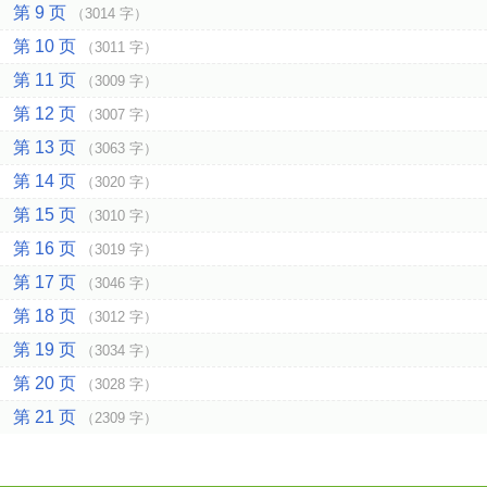
第 9 页
（3014 字）
第 10 页
（3011 字）
第 11 页
（3009 字）
第 12 页
（3007 字）
第 13 页
（3063 字）
第 14 页
（3020 字）
第 15 页
（3010 字）
第 16 页
（3019 字）
第 17 页
（3046 字）
第 18 页
（3012 字）
第 19 页
（3034 字）
第 20 页
（3028 字）
第 21 页
（2309 字）