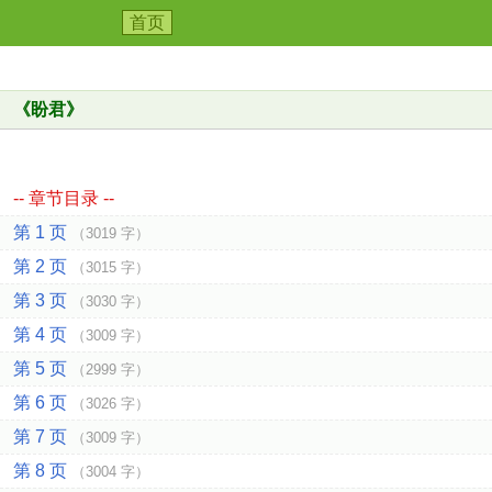
首页
《
盼君
》
-- 章节目录 --
第 1 页
（3019 字）
第 2 页
（3015 字）
第 3 页
（3030 字）
第 4 页
（3009 字）
第 5 页
（2999 字）
第 6 页
（3026 字）
第 7 页
（3009 字）
第 8 页
（3004 字）