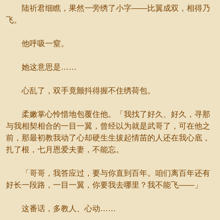
陆祈君细瞧，果然一旁绣了小字——比翼成双，相得乃
飞。
他呼吸一窒。
她这意思是……
心乱了，双手竟颤抖得握不住绣荷包。
柔嫩掌心怜惜地包覆住他。「我找了好久、好久，寻那
与我相契相合的一目一翼，曾经以为就是武哥了，可在他之
前，那最初教我动了心却硬生生拔起情苗的人还在我心底，
扎了根，七月恩爱夫妻，不能忘。
「哥哥，我答应过，要与你直到百年。咱们离百年还有
好长一段路，一目一翼，你要我去哪里？我不能飞——」
这番话，多教人、心动……