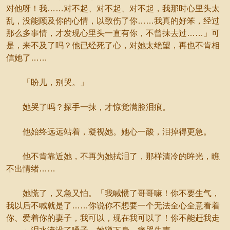
对他呀！我……对不起、对不起、对不起，我那时心里头太
乱，没能顾及你的心情，以致伤了你……我真的好笨，经过
那么多事情，才发现心里头一直有你，不曾抹去过……」可
是，来不及了吗？他已经死了心，对她太绝望，再也不肯相
信她了……
「盼儿，别哭。」
她哭了吗？探手一抹，才惊觉满脸泪痕。
他始终远远站着，凝视她。她心一酸，泪掉得更急。
他不肯靠近她，不再为她拭泪了，那样清冷的眸光，瞧
不出情绪……
她慌了，又急又怕。「我喊惯了哥哥嘛！你不要生气，
我以后不喊就是了……你说你不想要一个无法全心全意看着
你、爱着你的妻子，我可以，现在我可以了！你不能赶我走