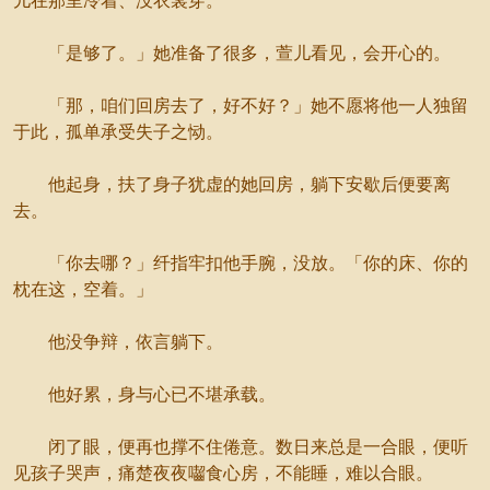
儿在那里冷着、没衣裳穿。
「是够了。」她准备了很多，萱儿看见，会开心的。
「那，咱们回房去了，好不好？」她不愿将他一人独留
于此，孤单承受失子之恸。
他起身，扶了身子犹虚的她回房，躺下安歇后便要离
去。
「你去哪？」纤指牢扣他手腕，没放。「你的床、你的
枕在这，空着。」
他没争辩，依言躺下。
他好累，身与心已不堪承载。
闭了眼，便再也撑不住倦意。数日来总是一合眼，便听
见孩子哭声，痛楚夜夜囓食心房，不能睡，难以合眼。