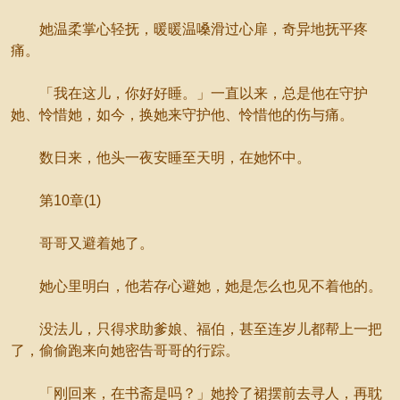
她温柔掌心轻抚，暖暖温嗓滑过心扉，奇异地抚平疼
痛。
「我在这儿，你好好睡。」一直以来，总是他在守护
她、怜惜她，如今，换她来守护他、怜惜他的伤与痛。
数日来，他头一夜安睡至天明，在她怀中。
第10章(1)
哥哥又避着她了。
她心里明白，他若存心避她，她是怎么也见不着他的。
没法儿，只得求助爹娘、福伯，甚至连岁儿都帮上一把
了，偷偷跑来向她密告哥哥的行踪。
「刚回来，在书斋是吗？」她拎了裙摆前去寻人，再耽