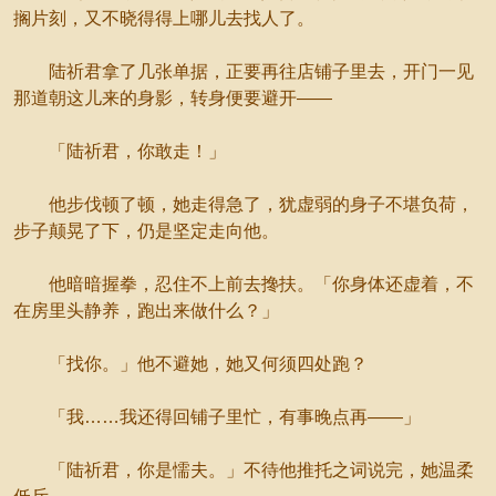
搁片刻，又不晓得得上哪儿去找人了。
陆祈君拿了几张单据，正要再往店铺子里去，开门一见
那道朝这儿来的身影，转身便要避开——
「陆祈君，你敢走！」
他步伐顿了顿，她走得急了，犹虚弱的身子不堪负荷，
步子颠晃了下，仍是坚定走向他。
他暗暗握拳，忍住不上前去搀扶。「你身体还虚着，不
在房里头静养，跑出来做什么？」
「找你。」他不避她，她又何须四处跑？
「我……我还得回铺子里忙，有事晚点再——」
「陆祈君，你是懦夫。」不待他推托之词说完，她温柔