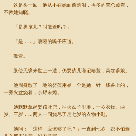
这是头一回，他从不在她面前落泪，再多的苦总藏着，
不教她知晓。
「是男孩儿？叫敬萱吗？」
「是……」嗄哑的嗓子应道。
敬萱。
纵使无缘来世上一遭，仍要孩儿谨记椿萱，莫怨爹娘。
他周身散了一地的婴孩用品，全是她一针一线备上的，
一旁火盆烧着，余烬未熄。
她默默拿起婴孩肚兜，往火盆子里堆，一岁衣物、两
岁、三岁……两人一同烧尽了足七岁的衣物小鞋。
她问：「这样，应该够了吧？」一直到七岁，都不怕萱