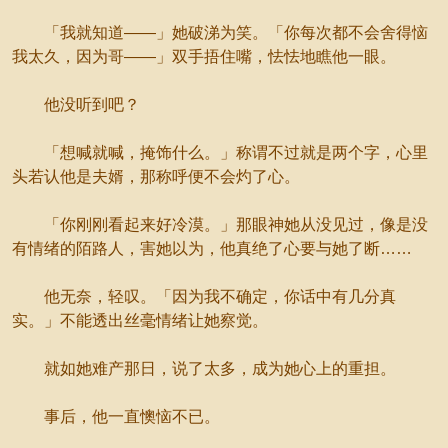
「我就知道——」她破涕为笑。「你每次都不会舍得恼
我太久，因为哥——」双手捂住嘴，怯怯地瞧他一眼。
他没听到吧？
「想喊就喊，掩饰什么。」称谓不过就是两个字，心里
头若认他是夫婿，那称呼便不会灼了心。
「你刚刚看起来好冷漠。」那眼神她从没见过，像是没
有情绪的陌路人，害她以为，他真绝了心要与她了断……
他无奈，轻叹。「因为我不确定，你话中有几分真
实。」不能透出丝毫情绪让她察觉。
就如她难产那日，说了太多，成为她心上的重担。
事后，他一直懊恼不已。