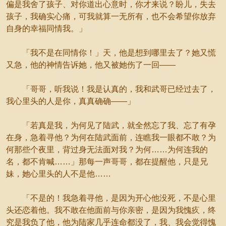
偏是我舍了孩子、对你道出心意时，你才来说？盼儿，失去
孩子，我确实心痛，可我就算一无所有，也不会希望你放弃
自身的幸福同情我。」
「我不是在同情你！」天，他是想到哪里去了？她又慌
又急，他的神情告诉她，他又被她伤了一回——
「哥哥，听我说！我是认真的，我和武哥已经过去了，
我心里头的人是你，真真确确——」
「若真是我，为何见了陆武，就全然忘了我、忘了有孕
在身，急着寻他？为何在陆武面前，连瞧我一眼都不敢？为
何那些个夜里，背过身无法面对我？为何……为何连我的
名，都不肯喊……」那每一声哥哥，都在提醒他，只是兄
妹，她心里头的人不是他……
「不是的！我急着寻他，是因为开心他没死，不是心里
头还恋着他。我不敢在他面前与你亲密，是因为我愧疚，终
究是我负了他，他为陆家几乎连命都没了，我、我会觉得愧