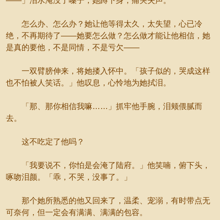
——」泪水淹没了嗓子，她蹲下身，痛哭失声。
怎么办、怎么办？她让他等得太久，太失望，心已冷
绝，不再期待了——她要怎么做？怎么做才能让他相信，她
是真的要他，不是同情，不是亏欠——
一双臂膀伸来，将她搂入怀中。「孩子似的，哭成这样
也不怕被人笑话。」他叹息，心怜地为她拭泪。
「那、那你相信我嘛……」抓牢他手腕，泪颊偎腻而
去。
这不吃定了他吗？
「我要说不，你怕是会淹了陆府。」他笑喃，俯下头，
啄吻泪颜。「乖，不哭，没事了。」
那个她所熟悉的他又回来了，温柔、宠溺，有时带点无
可奈何，但一定会有满满、满满的包容。