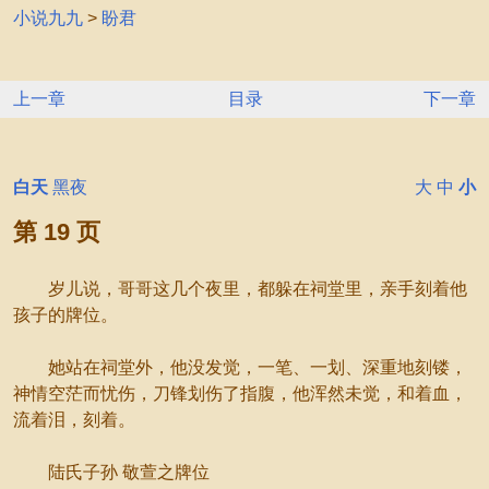
小说九九
>
盼君
上一章
目录
下一章
白天
黑夜
大
中
小
第 19 页
岁儿说，哥哥这几个夜里，都躲在祠堂里，亲手刻着他
孩子的牌位。
她站在祠堂外，他没发觉，一笔、一划、深重地刻镂，
神情空茫而忧伤，刀锋划伤了指腹，他浑然未觉，和着血，
流着泪，刻着。
陆氏子孙 敬萱之牌位