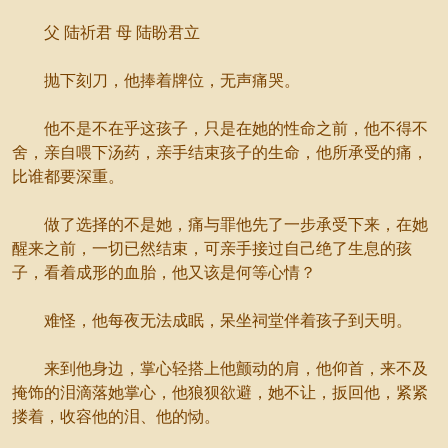
父 陆祈君 母 陆盼君立
抛下刻刀，他捧着牌位，无声痛哭。
他不是不在乎这孩子，只是在她的性命之前，他不得不
舍，亲自喂下汤药，亲手结束孩子的生命，他所承受的痛，
比谁都要深重。
做了选择的不是她，痛与罪他先了一步承受下来，在她
醒来之前，一切已然结束，可亲手接过自己绝了生息的孩
子，看着成形的血胎，他又该是何等心情？
难怪，他每夜无法成眠，呆坐祠堂伴着孩子到天明。
来到他身边，掌心轻搭上他颤动的肩，他仰首，来不及
掩饰的泪滴落她掌心，他狼狈欲避，她不让，扳回他，紧紧
搂着，收容他的泪、他的恸。