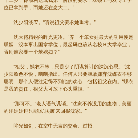
十二岁，你顺利达成我第一阶段的要求，双硕士与双博士学
位已拿到手，而她还在念大二。”
沈少阳淡应。“听说祖父要求她重考。”
沈大佬精锐的眸光更冷。“养一个笨女娃最大的功用便是
联姻，没本事出国拿学位，最起码也该从名校Ｈ大学毕业，
否则谁家要一个笨媳妇？”
“祖父，蝶衣不笨，只是少了阴谋算计的深沉心思。”沈
少阳脸色不悦，幽幽指出。任何人只要胆敢嫌弃沈蝶衣不够
聪明，那个人便注定得不到他的欢心，包括祖父在内。“蝶衣
是我的责任，祖父大可放下心头重担。”
“那可不。”老人语气讥诮。“沈家不养没用的废物，美丽
的洋娃娃也只能以‘联姻’来回报沈家。”
眸光如剑，在空中无言的交会、过招。