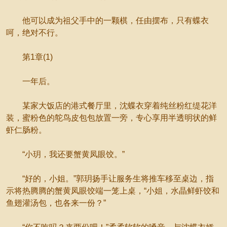
他可以成为祖父手中的一颗棋，任由摆布，只有蝶衣
呵，绝对不行。
第1章(1)
一年后。
某家大饭店的港式餐厅里，沈蝶衣穿着纯丝粉红缇花洋
装，蜜粉色的鸵鸟皮包包放置一旁，专心享用半透明状的鲜
虾仁肠粉。
“小玥，我还要蟹黄凤眼饺。”
“好的，小姐。”郭玥扬手让服务生将推车移至桌边，指
示将热腾腾的蟹黄凤眼饺端一笼上桌，“小姐，水晶鲜虾饺和
鱼翅灌汤包，也各来一份？”