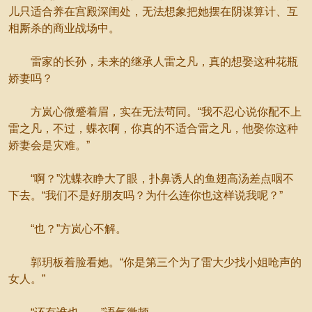
儿只适合养在宫殿深闺处，无法想象把她摆在阴谋算计、互
相厮杀的商业战场中。
雷家的长孙，未来的继承人雷之凡，真的想娶这种花瓶
娇妻吗？
方岚心微蹙着眉，实在无法茍同。“我不忍心说你配不上
雷之凡，不过，蝶衣啊，你真的不适合雷之凡，他娶你这种
娇妻会是灾难。”
“啊？”沈蝶衣睁大了眼，扑鼻诱人的鱼翅高汤差点咽不
下去。“我们不是好朋友吗？为什么连你也这样说我呢？”
“也？”方岚心不解。
郭玥板着脸看她。“你是第三个为了雷大少找小姐呛声的
女人。”