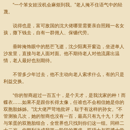
“一个笨女娃没机会麻烦到我。”老人掩不住语气中的轻
蔑。
说得也是，富可敌国的沈大佬哪里需要亲自照顾一名女
孩，撒下钱去，自有一群佣人、保镳代劳。
垂眸掩饰眼中的怒芒飞逝，沈少阳离开窗边，坐进单人
沙发里，直接与老人面对面。他不期待老人对他流露出温
情，老人最好也别期待。
不管多少年过去，他不主动向老人索求什么，有的只是
利益交换。
“你的智商超过一百五十，是个天才，是我沈家的种！而
蝶衣……如果不是跟你长得太像，任谁也不会相信她是你的
双胞胎姊姊。”沈大佬严苛地批评，耻于有这样的孙女。“不
管测验几次，她的智商也没有一百，最高只有九十九！天才
与笨蛋的双胞胎组合，全世界也只找到你们这一组。同样二