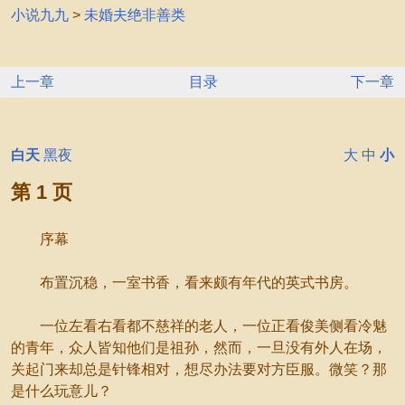
小说九九
>
未婚夫绝非善类
上一章
目录
下一章
白天
黑夜
大
中
小
第 1 页
序幕
布置沉稳，一室书香，看来颇有年代的英式书房。
一位左看右看都不慈祥的老人，一位正看俊美侧看冷魅
的青年，众人皆知他们是祖孙，然而，一旦没有外人在场，
关起门来却总是针锋相对，想尽办法要对方臣服。微笑？那
是什么玩意儿？