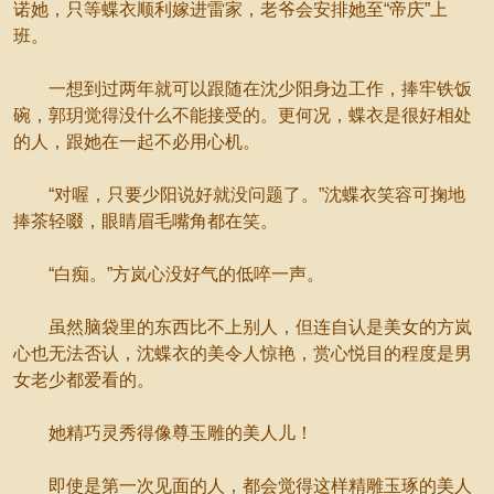
诺她，只等蝶衣顺利嫁进雷家，老爷会安排她至“帝庆”上
班。
一想到过两年就可以跟随在沈少阳身边工作，捧牢铁饭
碗，郭玥觉得没什么不能接受的。更何况，蝶衣是很好相处
的人，跟她在一起不必用心机。
“对喔，只要少阳说好就没问题了。”沈蝶衣笑容可掬地
捧茶轻啜，眼睛眉毛嘴角都在笑。
“白痴。”方岚心没好气的低啐一声。
虽然脑袋里的东西比不上别人，但连自认是美女的方岚
心也无法否认，沈蝶衣的美令人惊艳，赏心悦目的程度是男
女老少都爱看的。
她精巧灵秀得像尊玉雕的美人儿！
即使是第一次见面的人，都会觉得这样精雕玉琢的美人