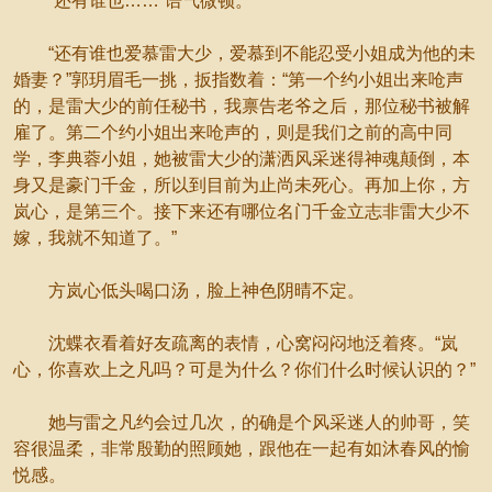
“还有谁也……”语气微顿。
“还有谁也爱慕雷大少，爱慕到不能忍受小姐成为他的未
婚妻？”郭玥眉毛一挑，扳指数着：“第一个约小姐出来呛声
的，是雷大少的前任秘书，我禀告老爷之后，那位秘书被解
雇了。第二个约小姐出来呛声的，则是我们之前的高中同
学，李典蓉小姐，她被雷大少的潇洒风采迷得神魂颠倒，本
身又是豪门千金，所以到目前为止尚未死心。再加上你，方
岚心，是第三个。接下来还有哪位名门千金立志非雷大少不
嫁，我就不知道了。”
方岚心低头喝口汤，脸上神色阴晴不定。
沈蝶衣看着好友疏离的表情，心窝闷闷地泛着疼。“岚
心，你喜欢上之凡吗？可是为什么？你们什么时候认识的？”
她与雷之凡约会过几次，的确是个风采迷人的帅哥，笑
容很温柔，非常殷勤的照顾她，跟他在一起有如沐春风的愉
悦感。