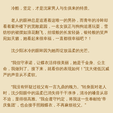
冷酷，坚定，才是沈家男人与生俱来的特质。
老人的眼神总是追逐着这唯一的男孙，而青年的冷眸却
看着窗外楼下的宽敞庭园，一名女孩正与狗狗追逐玩耍，雪
纺纱的裙摆如浪花翻飞，丝缎般的长发轻扬，银铃般的笑声
宛如天籁，她看起来很幸福，一直都很幸福吧？！
沈少阳冰冷的眼眸因为她而绽放温柔的光芒。
“我信守承诺，让蝶衣活得很美丽，她是千金身、公主
命，我做到了。接下来，就看你的表现如何！”沈大佬低沉威
严的声音从不柔软。
“我没有怀疑过祖父有一言九鼎的魄力。”转身面对老人
时，沈少阳眼中的温柔已消失得干干净净，清冷的嗓音从容
不迫，显得很高雅。“我会遵守约定，将我这一生奉献给‘帝
庆集团’，也会接手照顾蝶衣，不再麻烦祖父。”