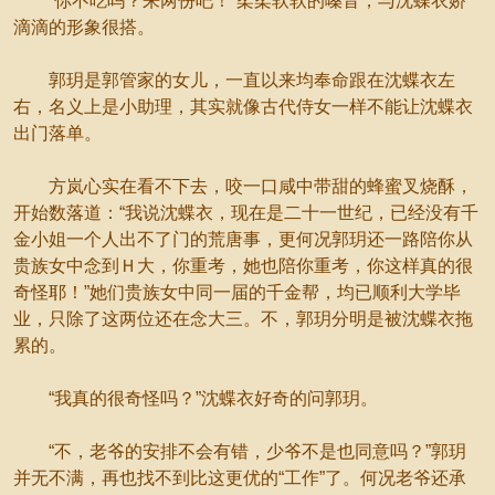
“你不吃吗？来两份吧！”柔柔软软的嗓音，与沈蝶衣娇
滴滴的形象很搭。
郭玥是郭管家的女儿，一直以来均奉命跟在沈蝶衣左
右，名义上是小助理，其实就像古代侍女一样不能让沈蝶衣
出门落单。
方岚心实在看不下去，咬一口咸中带甜的蜂蜜叉烧酥，
开始数落道：“我说沈蝶衣，现在是二十一世纪，已经没有千
金小姐一个人出不了门的荒唐事，更何况郭玥还一路陪你从
贵族女中念到Ｈ大，你重考，她也陪你重考，你这样真的很
奇怪耶！”她们贵族女中同一届的千金帮，均已顺利大学毕
业，只除了这两位还在念大三。不，郭玥分明是被沈蝶衣拖
累的。
“我真的很奇怪吗？”沈蝶衣好奇的问郭玥。
“不，老爷的安排不会有错，少爷不是也同意吗？”郭玥
并无不满，再也找不到比这更优的“工作”了。何况老爷还承