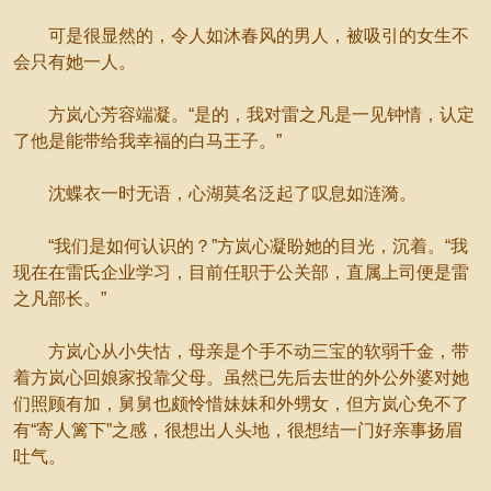
可是很显然的，令人如沐春风的男人，被吸引的女生不
会只有她一人。
方岚心芳容端凝。“是的，我对雷之凡是一见钟情，认定
了他是能带给我幸福的白马王子。”
沈蝶衣一时无语，心湖莫名泛起了叹息如涟漪。
“我们是如何认识的？”方岚心凝盼她的目光，沉着。“我
现在在雷氏企业学习，目前任职于公关部，直属上司便是雷
之凡部长。”
方岚心从小失怙，母亲是个手不动三宝的软弱千金，带
着方岚心回娘家投靠父母。虽然已先后去世的外公外婆对她
们照顾有加，舅舅也颇怜惜妹妹和外甥女，但方岚心免不了
有“寄人篱下”之感，很想出人头地，很想结一门好亲事扬眉
吐气。