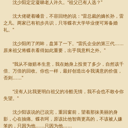
沈少阳定定凝睇老人许久。“祖父已有人选？”
沈大佬硬着嗓音，不容回绝的说：“雷总裁的嫡长孙，雷
之凡。两家已有初步共识，只等蝶衣大学毕业便可筹备婚
礼。”
沈少阳闭了闭眸，盘算了一下。“雷氏企业的第三代……
原来祖父将蝶衣看得如此重要，出乎我意料之外。”
“我从不做赔本生意，我在她身上投资了多少，自然该千
倍、万倍的回收。你也一样，最好创造出令我满意的价值，
否则……”
“没有人比我更明白祖父的冷酷无情，我不会也不敢令你
失望。”
沈少阳该说的已说完，重回窗前，望着那抹美丽的身
影，心在抽痛。蝶衣呵，原该比他智商更高的，不该被人嫌
笨的，只因为他……只因为他……