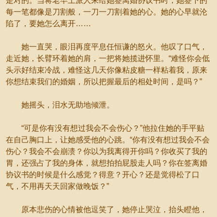
是对的。当蒋老早上派人来给她签离婚协议书时，她签下的
每一笔都像是刀割般，一刀一刀割着她的心。她的心早就沦
陷了，要她怎么离开……
她一直哭，眼泪再度平息任恒谦的怒火。他叹了口气，
走近她，长臂环着她的肩，一把将她揽进怀里。“难怪你会低
头示好结束冷战，难怪这几天你像粘皮糖一样粘着我，原来
你想结束我们的婚姻，所以把握最后的相处时间，是吗？”
她摇头，泪水无助地倾泄。
“可是你有没有想过我会不会伤心？”他拉住她的手平贴
在自己胸口上，让她感受他的心跳。“你有没有想过我会不会
伤心？我会不会崩溃？你以为我离得开你吗？你收买了我的
胃，还强占了我的身体，就想拍拍屁股走人吗？你在签离婚
协议书的时候是什么感觉？得意？开心？还是觉得松了口
气，不用再天天回家做晚饭？”
原本悲伤的心情被他逗笑了，她停止哭泣，抬头瞪他，