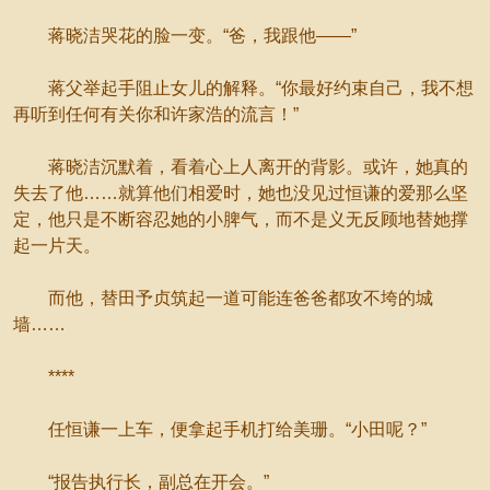
蒋晓洁哭花的脸一变。“爸，我跟他——”
蒋父举起手阻止女儿的解释。“你最好约束自己，我不想
再听到任何有关你和许家浩的流言！”
蒋晓洁沉默着，看着心上人离开的背影。或许，她真的
失去了他……就算他们相爱时，她也没见过恒谦的爱那么坚
定，他只是不断容忍她的小脾气，而不是义无反顾地替她撑
起一片天。
而他，替田予贞筑起一道可能连爸爸都攻不垮的城
墙……
****
任恒谦一上车，便拿起手机打给美珊。“小田呢？”
“报告执行长，副总在开会。”