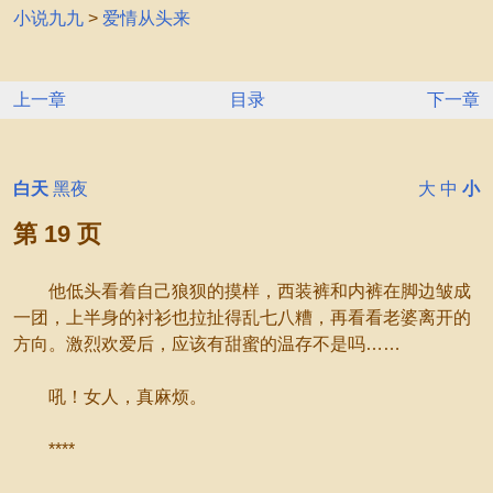
小说九九
>
爱情从头来
上一章
目录
下一章
白天
黑夜
大
中
小
第 19 页
他低头看着自己狼狈的摸样，西装裤和内裤在脚边皱成
一团，上半身的衬衫也拉扯得乱七八糟，再看看老婆离开的
方向。激烈欢爱后，应该有甜蜜的温存不是吗……
吼！女人，真麻烦。
****