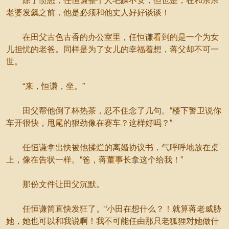
除了愤怒，任恒谦整个人毛躁不安，但也是，在和亲亲
老婆发飙之前，他是必须和他丈人好好谈谈！
在田父古色古香的办公室里，任恒谦看到的是一个为女
儿担忧的老爸。同样是为了女儿的幸福着想，蒋父却不可一
世。
“来，恒谦，坐。”
田父帮他倒了杯热茶，忍不住念了几句。“楼下警卫说你
车开很快，甩尾的狠劲像在赛车？这样好吗？”
任恒谦拿出快被他揉烂的离婚协议书，气呼呼地放在桌
上，像在告状一样。“爸，蒋董事长拿这个给我！”
那份文件让田父沉默。
任恒谦简直快发狂了。“小田在想什么？！就算蒋老威胁
她，她也可以和我说啊！我不可能任由那只老狐狸对她做什