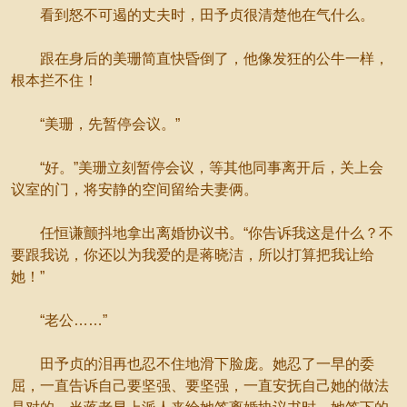
看到怒不可遏的丈夫时，田予贞很清楚他在气什么。
跟在身后的美珊简直快昏倒了，他像发狂的公牛一样，
根本拦不住！
“美珊，先暂停会议。”
“好。”美珊立刻暂停会议，等其他同事离开后，关上会
议室的门，将安静的空间留给夫妻俩。
任恒谦颤抖地拿出离婚协议书。“你告诉我这是什么？不
要跟我说，你还以为我爱的是蒋晓洁，所以打算把我让给
她！”
“老公……”
田予贞的泪再也忍不住地滑下脸庞。她忍了一早的委
屈，一直告诉自己要坚强、要坚强，一直安抚自己她的做法