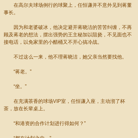
在高尔夫球场例行的球聚上，任恒谦并不意外见到蒋董
事长。
因为和老婆破冰，他决定避开蒋晓洁的苦苦纠缠，不再
顾及蒋老的想法，摆出强势的王主秘加以阻挠，不见面也不
接电话，以免家里的小醋桶又不开心搞冷战。
不过这么一来，他不理蒋晓洁，她父亲当然要找他。
“蒋老。”
“坐。”
在充满茶香的球场VIP室，任恒谦入座，主动沏了杯
茶，放在长辈桌上。
“和港资的合作计划进行得如何？”