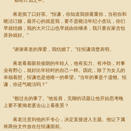
“都在计划之中。”
蒋老抿了口好茶。“恒谦，你知道我很看重你，当初你和
晓洁订婚，最开心的就是我，要不是晓洁年纪小贪玩，你们
早就结婚，我的大片江山也早就由你继承，我只要在家含饴
弄孙就好。”
“谢谢蒋老的厚爱，我结婚了。”任恒谦清楚表明。
蒋老看着眼前俊朗的年轻人，他有实力、有冲劲，对事
业有野心，就好比年轻时的自己一样。因此，除了为女儿的
幸福着想，恒谦也是他唯一的希望。“当年的事是个遗憾。恒
谦，你还气晓洁吗？”
“都过去的事了。”他耸肩，无聊的话题让他开始思考晚
上要不要拗老婆去山上看夜景？
蒋老注意到他的不专心，决定直接进入主题。他让下属
将两份文件放在任恒谦面前。