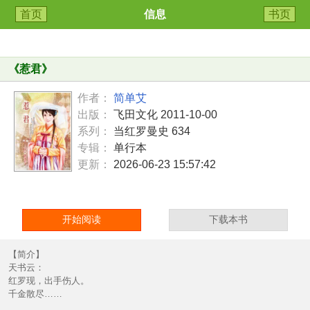
首页
信息
书页
《
惹君
》
作者：
简单艾
出版：
飞田文化 2011-10-00
系列：
当红罗曼史 634
专辑：
单行本
更新：
2026-06-23 15:57:42
开始阅读
下载本书
【简介】
天书云：
红罗现，出手伤人。
千金散尽……