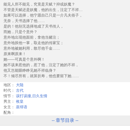
能见人所不能见，究竟是天赋？抑或妖魔？
不管是天赋还是妖魔，他的出生，注定了不祥…
如果可以选择，他宁愿自己只是一介凡夫俗子，
无奈，天书选择了他……
是的！他别无选择地成了天书传人，
而她，只是个意外？
意外地出现他面前，拿他当赌注；
意外地挨他一掌，取走他的传家宝；
意外地被她利用，散尽他千金……
原来啊原来！
她——可真是个意外啊！
她不该来惹他的，惹了他，注定了她的不祥，
他又岂能眼睁睁见她不祥临身？
不！倾尽所有，就算折寿，他也要留下她……
地区：
大陆
时代：
古代
情节：
误打误撞,日久生情
男主：
攸皇
女主：
巫绯语
配角：
-- 章节目录 --