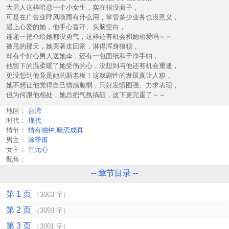
大男人这样暗恋一个小女生，实在很没面子，
可是在广告业呼风唤雨有什么用，掌管多少业务也没意义，
遇上心爱的她，他手心冒汗、头脑空白，
连递一把伞给她都没勇气，这样还有机会和她相爱吗～～
被甩的那天，她哭著走回家，淋得浑身狼狈，
却有个好心男人送她伞，还有一包面纸和干净手帕，
他留下的温柔暖了她受伤的心，没想到与他还有机会重逢，
更没想到他竟是她的新老板！这戏剧性的发展真让人糗，
她不想让他觉得自己情感脆弱，只好发愤图强、力求表现，
但为何跟他相处，她总把气氛搞砸，这下更完蛋了～～
地区：
台湾
时代：
现代
情节：
情有独钟,暗恋成真
男主：
涂季甫
女主：
宣元心
配角：
-- 章节目录 --
第 1 页
（3063 字）
第 2 页
（3093 字）
第 3 页
（3001 字）