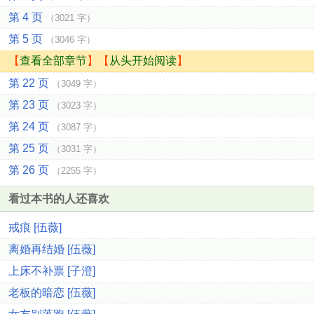
第 4 页
（3021 字）
第 5 页
（3046 字）
【
查看全部章节
】【
从头开始阅读
】
第 22 页
（3049 字）
第 23 页
（3023 字）
第 24 页
（3087 字）
第 25 页
（3031 字）
第 26 页
（2255 字）
看过本书的人还喜欢
戒痕 [伍薇]
离婚再结婚 [伍薇]
上床不补票 [子澄]
老板的暗恋 [伍薇]