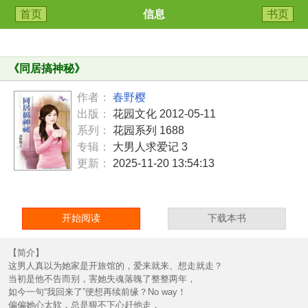
首页
信息
书页
《
同居搞神秘
》
作者：
春野樱
出版：
花园文化 2012-05-11
系列：
花园系列 1688
专辑：
大男人求爱记 3
更新：
2025-11-20 13:54:13
开始阅读
下载本书
【简介】
这男人真以为她家是开旅馆的，爱来就来、想走就走？
当初是他不告而别，害她失魂落魄了整整两年，
如今一句“我回来了”便想再续前缘？No way！
偏偏她心太软，总是狠不下心赶他走，