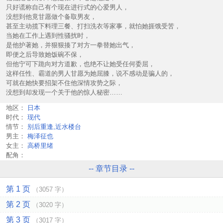
只好谎称自己有个现在进行式的心爱男人，
没想到他竟甘愿做个备取男友，
甚至主动揽下料理三餐、打扫洗衣等家事，就怕她捱饿受苦，
当她在工作上遇到性骚扰时，
是他护著她，并狠狠揍了对方一拳替她出气，
即便之后导致她饭碗不保，
但他宁可下跪向对方道歉，也绝不让她受任何委屈，
这样任性、霸道的男人甘愿为她屈膝，说不感动是骗人的，
可就在她快要招架不住他深情攻势之际，
没想到却发现一个关于他的惊人秘密……
地区：
日本
时代：
现代
情节：
别后重逢,近水楼台
男主：
梅泽征也
女主：
高桥里绪
配角：
-- 章节目录 --
第 1 页
（3057 字）
第 2 页
（3020 字）
第 3 页
（3017 字）