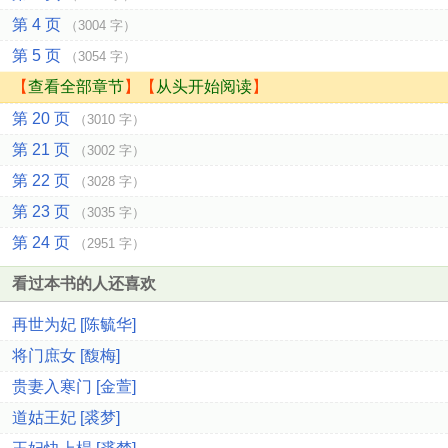
第 4 页
（3004 字）
第 5 页
（3054 字）
【
查看全部章节
】【
从头开始阅读
】
第 20 页
（3010 字）
第 21 页
（3002 字）
第 22 页
（3028 字）
第 23 页
（3035 字）
第 24 页
（2951 字）
看过本书的人还喜欢
再世为妃 [陈毓华]
将门庶女 [馥梅]
贵妻入寒门 [金萱]
道姑王妃 [裘梦]