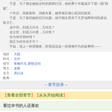
于是，为了拂去她临去时的那两行泪，他耗费十年建成天下第一园“洞
庭”。
十年后，洞庭春秋，洞庭冬夏，她带着叵测心机回归故里，
于是，为了换回她的旧日欢颜，他不顾生死布下天罗地网等待阮家自
取灭亡。
这中间，到底几许乐，几许悲？
这尘世，到底几许爱，几许恨？
你为何对我钟情？
我又为何非你不可？
不如，泡上一杯碧螺春，听我说说这一段青梅竹马的故事吧——
地区：
大陆
时代：
古代
情节：
青梅竹马,爱恨交织
男主：
龙斯
女主：
房以沫
配角：
-- 章节目录 --
【
查看全部章节
】【
从头开始阅读
】
看过本书的人还喜欢