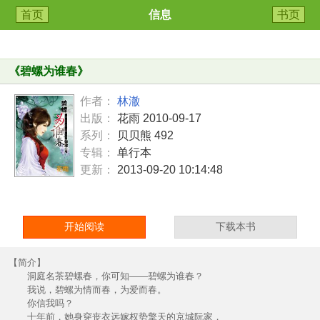
首页
信息
书页
《
碧螺为谁春
》
作者：
林澈
出版：
花雨 2010-09-17
系列：
贝贝熊 492
专辑：
单行本
更新：
2013-09-20 10:14:48
开始阅读
下载本书
【简介】
洞庭名茶碧螺春，你可知——碧螺为谁春？
我说，碧螺为情而春，为爱而春。
你信我吗？
十年前，她身穿丧衣远嫁权势擎天的京城阮家，