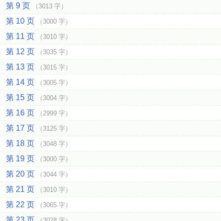
第 9 页
（3013 字）
第 10 页
（3000 字）
第 11 页
（3010 字）
第 12 页
（3035 字）
第 13 页
（3015 字）
第 14 页
（3005 字）
第 15 页
（3004 字）
第 16 页
（2999 字）
第 17 页
（3125 字）
第 18 页
（3048 字）
第 19 页
（3000 字）
第 20 页
（3044 字）
第 21 页
（3010 字）
第 22 页
（3065 字）
第 23 页
（3028 字）