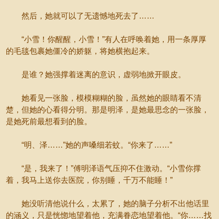
然后，她就可以了无遗憾地死去了……
“小雪！你醒醒，小雪！”有人在呼唤着她，用一条厚厚
的毛毯包裹她僵冷的娇躯，将她横抱起来。
是谁？她强撑着迷离的意识，虚弱地掀开眼皮。
她看见一张脸，模模糊糊的脸，虽然她的眼睛看不清
楚，但她的心看得分明。那是明泽，是她最思念的一张脸，
是她死前最想看到的脸。
“明、泽……”她的声嗓细若蚊。“你来了……”
“是，我来了！”傅明泽语气压抑不住激动。“小雪你撑
着，我马上送你去医院，你别睡，千万不能睡！”
她没听清他说什么，太累了，她的脑子分析不出他话里
的涵义，只是恍惚地望着他，充满眷恋地望着他。“你……找