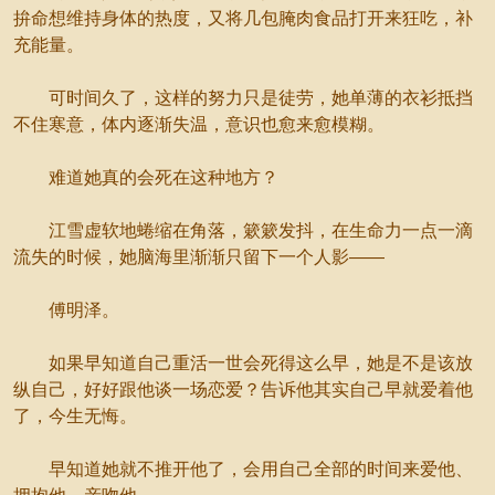
拚命想维持身体的热度，又将几包腌肉食品打开来狂吃，补
充能量。
可时间久了，这样的努力只是徒劳，她单薄的衣衫抵挡
不住寒意，体内逐渐失温，意识也愈来愈模糊。
难道她真的会死在这种地方？
江雪虚软地蜷缩在角落，簌簌发抖，在生命力一点一滴
流失的时候，她脑海里渐渐只留下一个人影——
傅明泽。
如果早知道自己重活一世会死得这么早，她是不是该放
纵自己，好好跟他谈一场恋爱？告诉他其实自己早就爱着他
了，今生无悔。
早知道她就不推开他了，会用自己全部的时间来爱他、