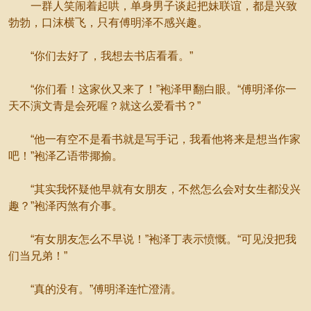
一群人笑闹着起哄，单身男子谈起把妹联谊，都是兴致
勃勃，口沫横飞，只有傅明泽不感兴趣。
“你们去好了，我想去书店看看。”
“你们看！这家伙又来了！”袍泽甲翻白眼。“傅明泽你一
天不演文青是会死喔？就这么爱看书？”
“他一有空不是看书就是写手记，我看他将来是想当作家
吧！”袍泽乙语带揶揄。
“其实我怀疑他早就有女朋友，不然怎么会对女生都没兴
趣？”袍泽丙煞有介事。
“有女朋友怎么不早说！”袍泽丁表示愤慨。“可见没把我
们当兄弟！”
“真的没有。”傅明泽连忙澄清。