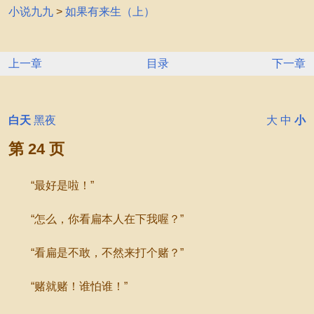
小说九九
>
如果有来生（上）
上一章
目录
下一章
白天
黑夜
大
中
小
第 24 页
“最好是啦！”
“怎么，你看扁本人在下我喔？”
“看扁是不敢，不然来打个赌？”
“赌就赌！谁怕谁！”