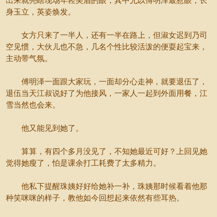
出来就亮瞎现场年轻美眉的眼，其中尤以傅明泽最惹眼，长
身玉立，英姿焕发。
女方只来了一半人，还有一半在路上，但淑女迟到乃司
空见惯，大伙儿也不急，几名个性比较活泼的便耍起宝来，
主动带气氛。
傅明泽一面跟大家玩，一面却分心走神，就要退伍了，
退伍当天江叔说好了为他接风，一家人一起到外面用餐，江
雪当然也会来。
他又能见到她了。
算算，有四个多月没见了，不知她最近可好？上回见她
觉得她瘦了，怕是课余打工耗费了太多精力。
他私下提醒珠姨好好给她补一补，珠姨那时候看着他那
种笑咪咪的样子，教他如今回想起来依然有些耳热。