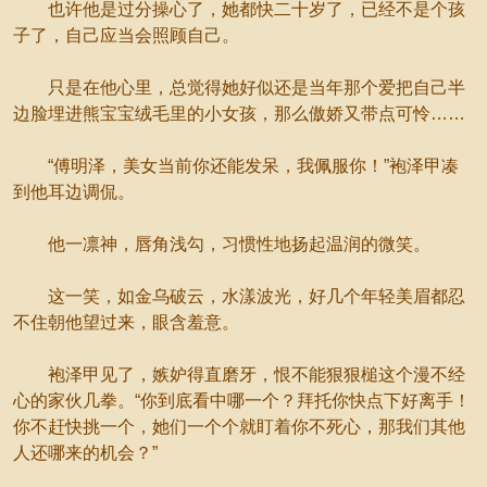
也许他是过分操心了，她都快二十岁了，已经不是个孩
子了，自己应当会照顾自己。
只是在他心里，总觉得她好似还是当年那个爱把自己半
边脸埋进熊宝宝绒毛里的小女孩，那么傲娇又带点可怜……
“傅明泽，美女当前你还能发呆，我佩服你！”袍泽甲凑
到他耳边调侃。
他一凛神，唇角浅勾，习惯性地扬起温润的微笑。
这一笑，如金乌破云，水漾波光，好几个年轻美眉都忍
不住朝他望过来，眼含羞意。
袍泽甲见了，嫉妒得直磨牙，恨不能狠狠槌这个漫不经
心的家伙几拳。“你到底看中哪一个？拜托你快点下好离手！
你不赶快挑一个，她们一个个就盯着你不死心，那我们其他
人还哪来的机会？”