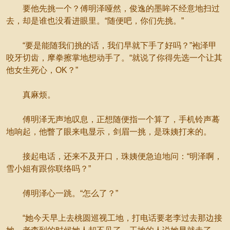
要他先挑一个？傅明泽哑然，俊逸的墨眸不经意地扫过
去，却是谁也没看进眼里。“随便吧，你们先挑。”
“要是能随我们挑的话，我们早就下手了好吗？”袍泽甲
咬牙切齿，摩拳擦掌地想动手了。“就说了你得先选一个让其
他女生死心，OK？”
真麻烦。
傅明泽无声地叹息，正想随便指一个算了，手机铃声蓦
地响起，他瞥了眼来电显示，剑眉一挑，是珠姨打来的。
接起电话，还来不及开口，珠姨便急迫地问：“明泽啊，
雪小姐有跟你联络吗？”
傅明泽心一跳。“怎么了？”
“她今天早上去桃圆巡视工地，打电话要老李过去那边接