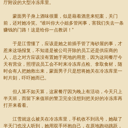
厅附设的大型冷冻库里。
蒙面男子身上酒味很重，似是藉着酒意来犯案，关门
前，还对她冷笑。“谁叫你大小姐多管闲事，害我们失去一条
赚钱的门路！这是给你一点教训！”
于是江雪懂了，应该是她之前插手管了海砂屋的事，才
惹来这场报复，不知道是被公司开除的员工还是供应商的
人，总之对方应该没有置她于死地的用意，因为这间餐厅今
天有营业，照理说员工会不时来冷冻库点检、拿取食材，随
时会有人把她救出来，蒙面男子只是想将她关在冷冻库里一
时片刻，吓吓她而已。
但人算不如天算，这家餐厅因为晚上有活动，今天只上
半天班，而留下来值班的警卫完全没想到把关好的冷冻库再
打开来看看。
江雪就这么被关在冷冻库里，手机收不到讯号，她敲了
半天门也没人听到，她用双手环抱自己，在原地跑动跳跃，