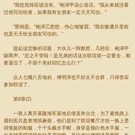
“我也觉得应该没有。”袍泽甲说公道话。“我从来就没看
过他写信给谁，如果我有女朋友一定天天写信。”
“那倒是。”袍泽乙想想，伤心地皱眉。“我在惨遭兵变前
也是天天给女朋友写信的。”
提起这悲惨的话题，大伙儿一阵默然，几秒后，袍泽甲
咳两声。“总之不管啦！是兄弟的话这次联谊就一定要去，都
要退伍了，不留个美好回忆怎么行？”
众人七嘴八舌地劝，傅明泽也不好太不合群，只得答应
参加联谊了。
第8章(2)
一群人离开基隆海军基地后便直奔台北，为了避免路上
遇到宪兵盘查增添麻烦，他们是到了联谊餐厅才统一换上烫
得笔挺的制服，个个头戴水手帽，身穿蓝领白色水手服，一