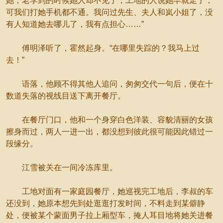
她，老李到的时候她人却不见了，工地的人说她早就走了，
可我们打她手机都不通。我问过先生、夫人和岚小姐了，没
有人知道她去哪儿了，我有点担心……”
傅明泽听了，霍然起身。“在哪里失踪的？我马上过
去！”
语落，他顾不得其他人追问，匆匆交代一句后，便在十
数道失落的视线目送下离开餐厅。
在餐厅门口，他和一个身穿白色洋装、容貌清丽的女孩
擦身而过，两人一进一出，都没想到彼此很可能因此错过一
段缘分。
江雪被关在一间冷冻库里。
工地对面有一家庭园餐厅，她巡视完工地后，李叔的车
还没到，她原本想先到处逛逛打发时间，不料走到某僻静
处，便被某个蒙面男子拉上厢型车，掩人耳目地将她关进餐