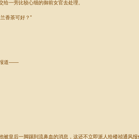
给一旁比较心细的御前女官去处理。
兰香茶可好？”
报道——
被皇后一脚踢到流鼻血的消息，这还不立即派人给楼祯通风报