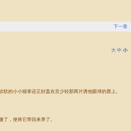
下一章
大
中
小
软软的小小猫掌还正好盖在言少轻那两片诱他眼球的唇上。
傻了，便将它带回来养了。