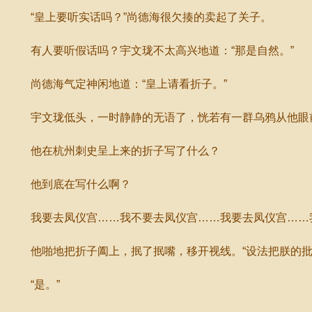
“皇上要听实话吗？”尚德海很欠揍的卖起了关子。
有人要听假话吗？宇文珑不太高兴地道：“那是自然。”
尚德海气定神闲地道：“皇上请看折子。”
宇文珑低头，一时静静的无语了，恍若有一群乌鸦从他眼
他在杭州刺史呈上来的折子写了什么？
他到底在写什么啊？
我要去凤仪宫……我不要去凤仪宫……我要去凤仪宫……我
他啪地把折子阖上，抿了抿嘴，移开视线。“设法把朕的批
“是。”