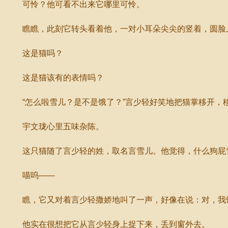
可怜？他可看不出来它哪里可怜。
瞧瞧，此刻它转头看着他，一对小耳朵尖尖的竖着，圆脸
这是猫吗？
这是猫该有的表情吗？
“怎么啦雪儿？是不是饿了？”言少轻好笑地把猫掌移开，
宇文珑心里五味杂陈。
这只猫随了言少轻的姓，取名言雪儿。他觉得，什么狗屁雪
喵呜——
瞧，它又对着言少轻撒娇地叫了一声，好像在说：对，我饿
他实在很想把它从言少轻身上捉下来，丢到窗外去。