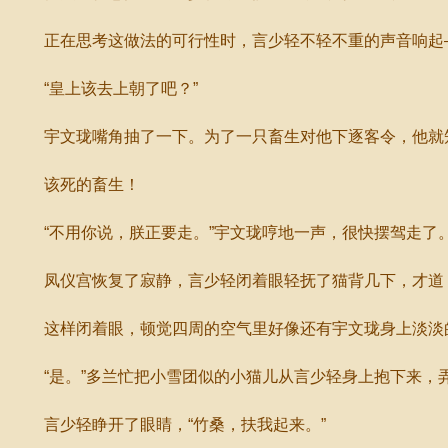
正在思考这做法的可行性时，言少轻不轻不重的声音响起
“皇上该去上朝了吧？”
宇文珑嘴角抽了一下。为了一只畜生对他下逐客令，他就
该死的畜生！
“不用你说，朕正要走。”宇文珑哼地一声，很快摆驾走了
凤仪宫恢复了寂静，言少轻闭着眼轻抚了猫背几下，才道：
这样闭着眼，顿觉四周的空气里好像还有宇文珑身上淡淡
“是。”多兰忙把小雪团似的小猫儿从言少轻身上抱下来，
言少轻睁开了眼睛，“竹桑，扶我起来。”