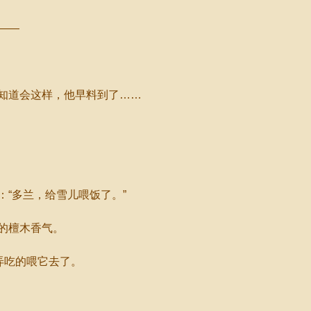
——
知道会这样，他早料到了……
。
“多兰，给雪儿喂饭了。”
的檀木香气。
弄吃的喂它去了。