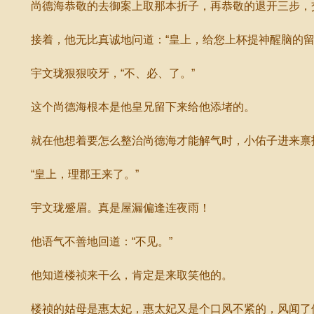
尚德海恭敬的去御案上取那本折子，再恭敬的退开三步，交
接着，他无比真诚地问道：“皇上，给您上杯提神醒脑的留
宇文珑狠狠咬牙，“不、必、了。”
这个尚德海根本是他皇兄留下来给他添堵的。
就在他想着要怎么整治尚德海才能解气时，小佑子进来禀
“皇上，理郡王来了。”
宇文珑蹙眉。真是屋漏偏逢连夜雨！
他语气不善地回道：“不见。”
他知道楼祯来干么，肯定是来取笑他的。
楼祯的姑母是惠太妃，惠太妃又是个口风不紧的，风闻了他