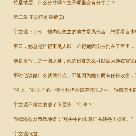
竹桑皱眉。什么分寸啊？主子哪里会有分寸了？
第二章 不如猫的皇帝(2)
宇文珑下了朝，他内心想去的地方是凤仪宫，想看看言少轻
平日，她总是忙得不见人影，难得她因伤被拘在了宫里，只
他是皇帝，是一国之君，他的日常怎么可以因为她在宫里
平时他该做什么就做什么，不能因为她在而有任何改变，不
“皇上。”在主子的心情显然仍在惊涛骇浪之中，尚德海平
宇文珑不耐烦的蹙了下眉头，“何事？”
尚德海益发恭敬地道：“您手中的朱笔正在杯盏里搅和。”
宇文珑低首。