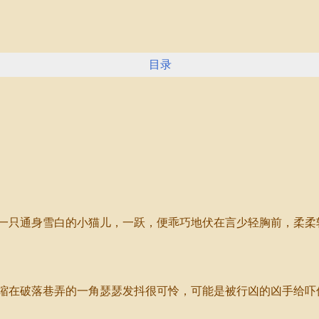
目录
只通身雪白的小猫儿，一跃，便乖巧地伏在言少轻胸前，柔柔
在破落巷弄的一角瑟瑟发抖很可怜，可能是被行凶的凶手给吓