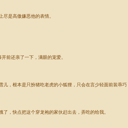
上尽是高傲嫌恶他的表情。
移开前还亲了一下，满眼的宠爱。
儿，根本是只扮猪吃老虎的小狐狸，只会在言少轻面前装乖巧
了，快点把这个穿龙袍的家伙赶出去，弄吃的给我。