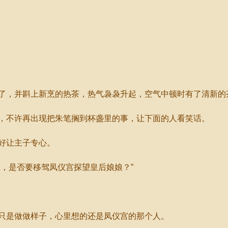
，并斟上新烹的热茶，热气袅袅升起，空气中顿时有了清新的
不许再出现把朱笔搁到杯盏里的事，让下面的人看笑话。
好让主子专心。
，是否要移驾凤仪宫探望皇后娘娘？”
是做做样子，心里想的还是凤仪宫的那个人。