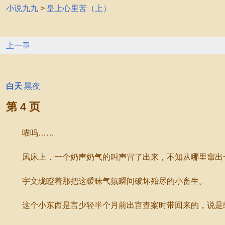
小说九九
>
皇上心里苦（上）
上一章
白天
黑夜
第 4 页
喵呜……
凤床上，一个奶声奶气的叫声冒了出来，不知从哪里窜出一
宇文珑瞪着那把这暧昧气氛瞬间破坏殆尽的小畜生。
这个小东西是言少轻半个月前出宫查案时带回来的，说是缩