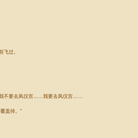
前飞过。
不要去凤仪宫……我要去凤仪宫……
覆盖掉。”