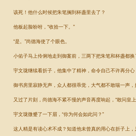
该死！他什么时候把朱笔搁到杯盏里去了？
他板起脸吩咐，“收拾一下。”
“是。”尚德海使了个眼色。
小佑子马上伶俐地走到御案前，三两下把朱笔和杯盏都换了
宇文珑继续看折子，他集中了精神，命令自己不许再分心，
御书房里寂静无声，众人都很乖觉，大气都不敢喘一声，
又过了片刻，尚德海不紧不慢的声音再度响起，“敢问皇上
宇文珑微蹙了一下眉，“你为何会如此问？”
这人精是有读心术不成？知道他未曾真的用心在折子上，只