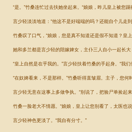
“是。”竹桑连忙过去扶她坐起来。“娘娘，昨儿皇上被您踢
言少轻淡淡地道：“他这不是好端端的吗？还能自个儿走到
竹桑叹了口气，“娘娘，您是真不知道还是假不知道？皇上
她和多兰都是言少轻的陪嫁婢女，主仆三人自小一起长大
“皇上自然是在乎我的。”言少轻扶着竹桑的手起身。“我们
“在奴婢看来，不是那样。”竹桑听得直皱眉。主子，您何
言少轻无意在这事上多做争执。“别说了，把验尸单捡起来
竹桑一脸老大不情愿。“娘娘，皇上让您别看了，太医也说
言少轻神色更淡了。“我自有分寸。”