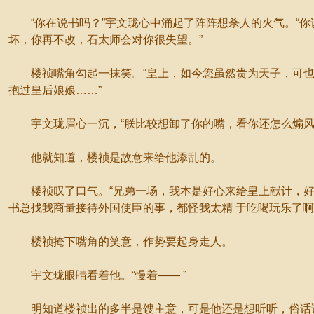
“你在说书吗？”宇文珑心中涌起了阵阵想杀人的火气。“你
坏，你再不改，石太师会对你很失望。”
楼祯嘴角勾起一抹笑。“皇上，如今您虽然贵为天子，可也
抱过皇后娘娘……”
宇文珑眉心一沉，“朕比较想卸了你的嘴，看你还怎么煽风
他就知道，楼祯是故意来给他添乱的。
楼祯叹了口气。“兄弟一场，我本是好心来给皇上献计，好
书总找我商量接待外国使臣的事，都怪我太精 于吃喝玩乐了啊
楼祯掩下嘴角的笑意，作势要起身走人。
宇文珑眼睛看着他。“慢着—— ”
明知道楼祯出的多半是馊主意，可是他还是想听听，俗话说