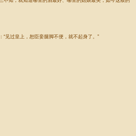
三不知，就知道哪里的酒最好、哪里的姑娘最美，如今这般的
“见过皇上，恕臣妾腿脚不便，就不起身了。”