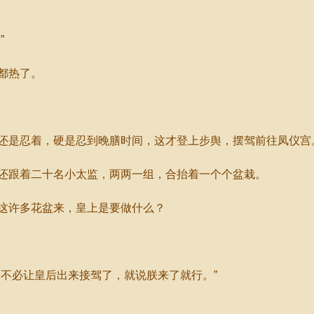
”
都热了。
是忍着，硬是忍到晚膳时间，这才登上步舆，摆驾前往凤仪宫
跟着二十名小太监，两两一组，合抬着一个个盆栽。
这许多花盆来，皇上是要做什么？
不必让皇后出来接驾了，就说朕来了就行。”