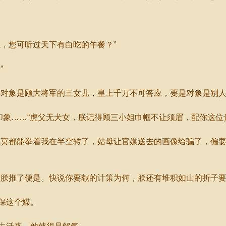
，您可听过天下有白吃的午餐？”
”
象是顾大将军的三女儿，皇上千万不可答应，要是对象是别人
象……“虎父无犬女，朕记得顾三小姐巾帼不让须眉，配你这位
莫都能举着我在半空转了，姑母让官媒送去的画像给骗了，偏要
朕推了便是。快说你要献的计策为何，朕还有堆积如山的折子要
保这个媒。