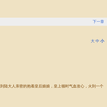
下一章
大
中
小
到陆大人亲密的抱着皇后娘娘，皇上顿时气血攻心，火到一个