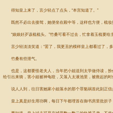
得知皇上来了，言少轻点了点头，“本宫知道了。”
既然不必出去接驾，她便坐在殿中等，这样也方便，梳妆打
“娘娘好歹该梳梳头。”竹桑可看不过去，忙拿着玉梳要给
言少轻淡淡笑道：“罢了，我更丑的模样皇上都看过了，多
竹桑有些泄气。
也是，这都要怪老夫人，当年把小姐送到太学做侍读，扮作
给引出来骑，害小姐被神龟咬，又落入太液池里，被救起的时
说人人到，往日害她家小姐落水的那个罪魁祸首此刻正信步
皇上真是好生用功啊，每日下午都埋首在御书房里批折子，