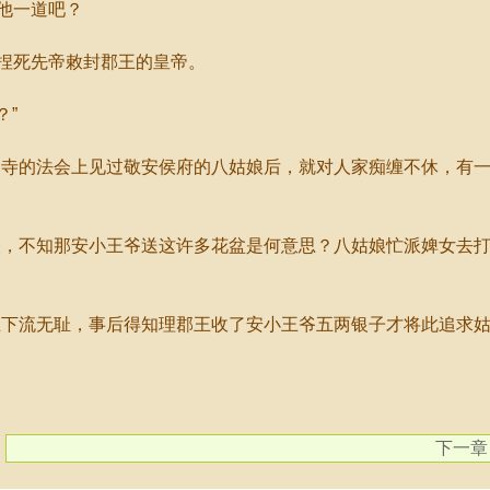
他一道吧？
捏死先帝敕封郡王的皇帝。
？”
寺的法会上见过敬安侯府的八姑娘后，就对人家痴缠不休，有一
，不知那安小王爷送这许多花盆是何意思？八姑娘忙派婢女去打
流无耻，事后得知理郡王收了安小王爷五两银子才将此追求姑
下一章