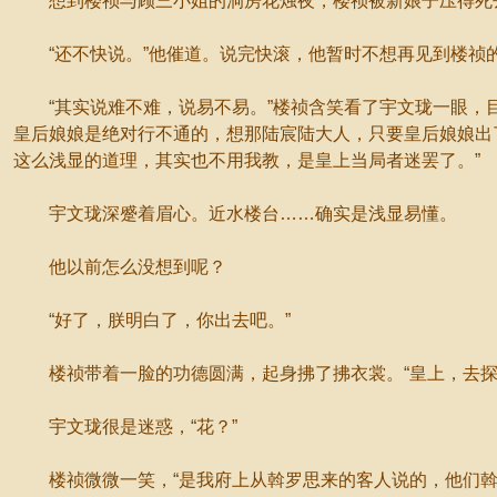
想到楼祯与顾三小姐的洞房花烛夜，楼祯被新娘子压得死
“还不快说。”他催道。说完快滚，他暂时不想再见到楼祯
“其实说难不难，说易不易。”楼祯含笑看了宇文珑一眼，目
皇后娘娘是绝对行不通的，想那陆宸陆大人，只要皇后娘娘出
这么浅显的道理，其实也不用我教，是皇上当局者迷罢了。”
宇文珑深蹙着眉心。近水楼台……确实是浅显易懂。
他以前怎么没想到呢？
“好了，朕明白了，你出去吧。”
楼祯带着一脸的功德圆满，起身拂了拂衣裳。“皇上，去探
宇文珑很是迷惑，“花？”
楼祯微微一笑，“是我府上从斡罗思来的客人说的，他们斡