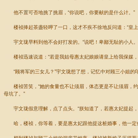
他不置可否地挑了挑眉，“你说吧，你要献的是什么计。”
楼祯捧起茶盏轻呷了一口，这才不疾不徐地反问道：“皇上
宇文珑早料到他不会好打发的。“说吧！卑鄙无耻的小人。
楼祯迅速说道：“若是我姑母惠太妃娘娘请皇上给我保媒，对
“顾将军的三女儿？”宇文珑想了想，记忆中对顾三小姐的印
楼祯苦笑，“她的食量也不让须眉，体态更是不让须眉，约
母坑了。”
宇文珑假意理解，点了点头。“朕知道了，若惠太妃提起，
哈，楼祯，你等着，要是惠太妃跟他提这桩婚事，他一定