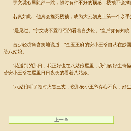
宇文珑心里陡然一跳，顿时有种不好的预感，楼祯不会摆
若真如此，他真会捏死楼祯，成为大云朝史上第一个亲手
“是见过。”宇文珑不置可否的看着言少轻。“皇后如何知晓
言少轻嘴角含笑地说道：“金玉王府的安小王爷自从在妙国
给八姑娘。
“花送到的那日，我正好也在八姑娘屋里，我们俩好生奇怪
替安小王爷在屋里日日夜夜的看着八姑娘。
“八姑娘听了顿时火冒三丈，说那安小王爷存心不良，好生下
上一章