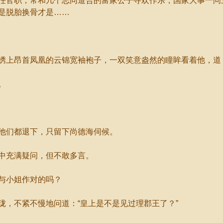
官职，常和几个志同道合的富家公子寻欢作乐，国家大事一问
是脱胎换骨才是……
昂首凤凰的云锦宽袖袍子，一双笑意盎然的瞳眸看着他，道：
。
他们都退下，只留下尚德海伺候。
中充满疑问，但不敢多言。
与小姐作对的吗？
，不紧不慢地问道：“皇上是不是见过理郡王了？”