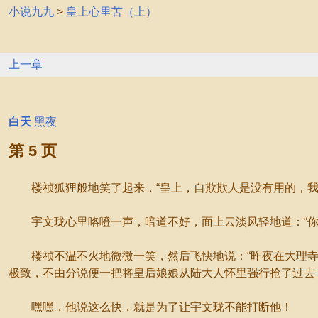
小说九九
>
皇上心里苦（上）
上一章
白天
黑夜
第 5 页
楼祯狐狸般地笑了起来，“皇上，自欺欺人是没有用的，我
宇文珑心里咯噔一声，暗道不好，面上云淡风轻地道：“你
楼祯不温不火地微微一笑，然后飞快地说：“昨夜在大理寺
极致，不由分说便一把将皇后娘娘从陆大人怀里强行抢了过去
嘿嘿，他说这么快，就是为了让宇文珑不能打断他！