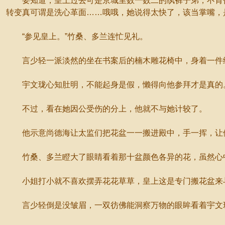
要知道，皇上过去可是京城里数一数二的纨裤子弟，不肯任
转变真可谓是洗心革面……哦哦，她说得太快了，该当掌嘴，
“参见皇上。”竹桑、多兰连忙见礼。
言少轻一派淡然的坐在书案后的楠木雕花椅中，身着一件绣上
宇文珑心知肚明，不能起身是假，懒得向他参拜才是真的
不过，看在她因公受伤的分上，他就不与她计较了。
他示意尚德海让太监们把花盆一一搬进殿中，手一挥，让
竹桑、多兰瞪大了眼睛看着那十盆颜色各异的花，虽然心
小姐打小就不喜欢摆弄花花草草，皇上这是专门搬花盆来
言少轻倒是没皱眉，一双彷佛能洞察万物的眼眸看着宇文珑