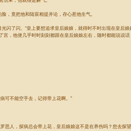
去活来，他就很是解气。
的脸，竟把他和陆宸相提并论，存心惹他生气。
光闪了闪。“皇上要想追求皇后娘娘，就得时不时出现在皇后娘
了宫，他便几乎时时刻刻都跟在皇后娘娘左右，随时都能说说话
病可不能空手去，记得带上花啊。”
罗思人，探病总会带上花，皇后娘娘这不是在养伤吗？您去探望