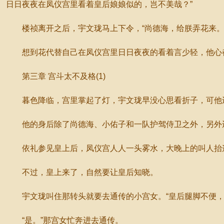
日日夜夜在凤仪宫里看着皇后娘娘似的，岂不美哉？”
楼祯离开之后，宇文珑马上下令，“尚德海，给朕弄花来。
想到花代替自己在凤仪宫里日日夜夜的看着言少轻，他心
第三章 宫斗太不及格(1)
暮色降临，宫里掌起了灯，宇文珑早没心思看折子，可他还
他的身后除了尚德海、小佑子和一队护驾侍卫之外，另外还
依礼参见皇上后，凤仪宫人人一头雾水，大晚上的叫人抬
不过，皇上来了，自然要让皇后知晓。
宇文珑叫住那转头就要去通传的小宫女。“皇后腿脚不便，
“是。”那宫女忙奔进去通传。