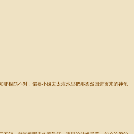
知哪根筋不对，偏要小姐去太液池里把那柔然国进贡来的神龟