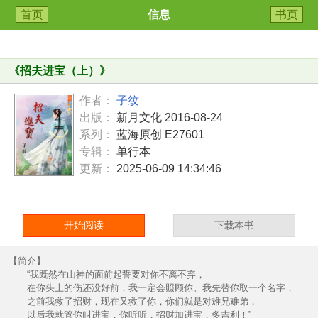
首页
信息
书页
《
招夫进宝（上）
》
作者：
子纹
出版：
新月文化 2016-08-24
系列：
蓝海原创 E27601
专辑：
单行本
更新：
2025-06-09 14:34:46
开始阅读
下载本书
【简介】
“我既然在山神的面前起誓要对你不离不弃，
在你头上的伤还没好前，我一定会照顾你。我先替你取一个名字，
之前我救了招财，现在又救了你，你们就是对难兄难弟，
以后我就管你叫进宝，你听听，招财加进宝，多吉利！”