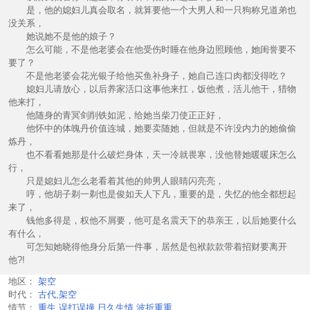
是，他的媳妇儿真会取名，就算要他一个大男人和一只狗称兄道弟也
没关系，
她说她不是他的娘子？
怎么可能，不是他老婆会在他受伤时睡在他身边照顾他，她闺誉要不
要了？
不是他老婆会花光银子给他买鱼补身子，她自己连口肉都没得吃？
媳妇儿请放心，以后养家活口这事他来扛，饭他煮，活儿他干，猎物
他来打，
他随身的青冥剑削铁如泥，给她当柴刀使正正好，
他怀中的体魄丹价值连城，她要卖随她，但就是不许没内力的她偷偷
炼丹，
也不看看她那是什么破烂身体，天一冷就畏寒，没他替她暖暖床怎么
行，
只是媳妇儿怎么老看着其他的帅男人眼睛闪亮亮，
哼，他胡子剃一剃也是俊如天人下凡，重要的是，失忆的他全都想起
来了，
钱他多得是，权他不屑要，他可是名震天下的恭亲王，以后她要什么
有什么，
可怎知她晓得他身分后第一件事，居然是包袱款款带着招财要离开
他?!
地区：
架空
时代：
古代,架空
情节：
重生,误打误撞,日久生情,波折重重