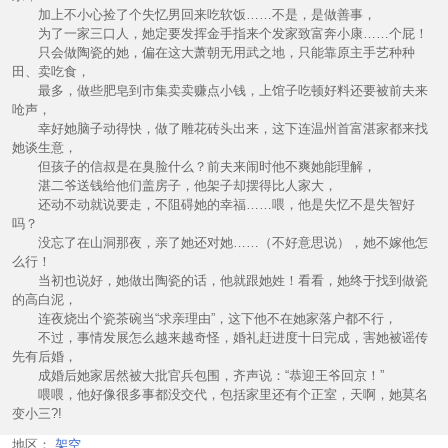
加上不小心捡了个失忆男回来吃软饭……不是，是做善事，
为了一家三口人，她定要发挥金手指来个发家致富奔小康……个屁！
只会做陶瓷的她，偏在这大萧朝无用武之地，只能靠原主手艺种种
田、卖吃食，
最多，做些肥皂到市集卖卖赚点小钱，上馆子吃顿好料还要被前夫来
呛声，
幸好她脑子动得快，做了雕花砖头出来，这下连温州首富湛家都来找
她谈生意，
但孩子的信叔是在臭脸什么？前夫来闹时他不爽她能理解，
湛二爷送钱给他们盖房子，他架子却摆得比人家大，
还动不动就说要走，不阻碍她的幸福……喂，他是失忆不是失智好
吗？
没忘了在山洞那夜，亲了她还对她……（不好意思说），她不嫁他怎
么行！
当初也说好，她做出陶瓷的话，他就跟她姓！看看，她终于找到做瓷
的高白泥，
连夜烧出个瓷茶碗当“求亲理由”，这下他不在她家落户都不行，
不过，事情发展怎么越来越奇怪，婚礼赶进度十日完成，害她被谣传
先有后婚，
成婚后她家居然被大批官兵包围，齐声说：“恭迎王爷回京！”
喂喂，他好像很多事都没交代，包括家里还有个正室，天啊，她莫名
变小三?!
地区：
架空