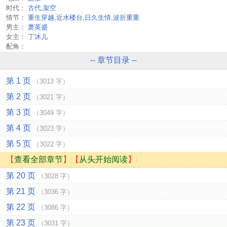
时代：
古代,架空
情节：
重生穿越,近水楼台,日久生情,波折重重
男主：
萧英盛
女主：
丁沐儿
配角：
-- 章节目录 --
第 1 页
（3013 字）
第 2 页
（3021 字）
第 3 页
（3049 字）
第 4 页
（3023 字）
第 5 页
（3022 字）
【
查看全部章节
】【
从头开始阅读
】
第 20 页
（3028 字）
第 21 页
（3036 字）
第 22 页
（3086 字）
第 23 页
（3031 字）