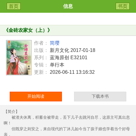
首页
信息
书页
《
金砖农家女（上）
》
作者：
简璎
出版：
新月文化 2017-01-18
系列：
蓝海原创 E32101
专辑：
单行本
更新：
2026-06-11 13:16:32
开始阅读
下载本书
【简介】
被渣夫休离，积蓄全被带走，丢下儿子去跳河自尽，这原主可真出息
啊！
但既穿之则安之，来自现代的丁沐儿如今当了孩子娘也学着当个好母
亲，