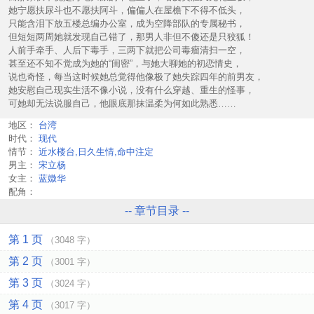
她宁愿扶尿斗也不愿扶阿斗，偏偏人在屋檐下不得不低头，
只能含泪下放五楼总编办公室，成为空降部队的专属秘书，
但短短两周她就发现自己错了，那男人非但不傻还是只狡狐！
人前手牵手、人后下毒手，三两下就把公司毒瘤清扫一空，
甚至还不知不觉成为她的“闺密”，与她大聊她的初恋情史，
说也奇怪，每当这时候她总觉得他像极了她失踪四年的前男友，
她安慰自己现实生活不像小说，没有什么穿越、重生的怪事，
可她却无法说服自己，他眼底那抹温柔为何如此熟悉……
地区：
台湾
时代：
现代
情节：
近水楼台,日久生情,命中注定
男主：
宋立杨
女主：
蓝媺华
配角：
-- 章节目录 --
第 1 页
（3048 字）
第 2 页
（3001 字）
第 3 页
（3024 字）
第 4 页
（3017 字）