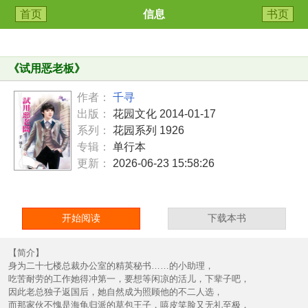
首页
信息
书页
《
试用恶老板
》
作者：
千寻
出版：
花园文化 2014-01-17
系列：
花园系列 1926
专辑：
单行本
更新：
2026-06-23 15:58:26
开始阅读
下载本书
【简介】
身为二十七楼总裁办公室的精英秘书……的小助理，
吃苦耐劳的工作她得冲第一，要想等闲凉的活儿，下辈子吧，
因此老总独子返国后，她自然成为照顾他的不二人选，
而那家伙不愧是海龟归派的草包王子，嘻皮笑脸又无礼至极，