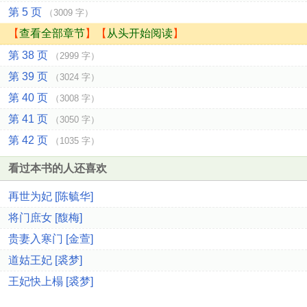
第 5 页
（3009 字）
【
查看全部章节
】【
从头开始阅读
】
第 38 页
（2999 字）
第 39 页
（3024 字）
第 40 页
（3008 字）
第 41 页
（3050 字）
第 42 页
（1035 字）
看过本书的人还喜欢
再世为妃 [陈毓华]
将门庶女 [馥梅]
贵妻入寒门 [金萱]
道姑王妃 [裘梦]
王妃快上榻 [裘梦]