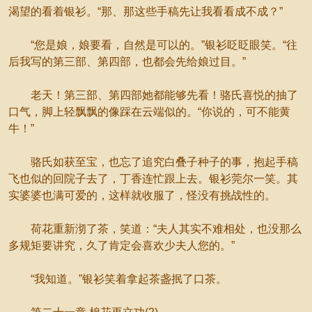
渴望的看着银衫。“那、那这些手稿先让我看看成不成？”
“您是娘，娘要看，自然是可以的。”银衫眨眨眼笑。“往
后我写的第三部、第四部，也都会先给娘过目。”
老天！第三部、第四部她都能够先看！骆氏喜悦的抽了
口气，脚上轻飘飘的像踩在云端似的。“你说的，可不能黄
牛！”
骆氏如获至宝，也忘了追究白叠子种子的事，抱起手稿
飞也似的回院子去了，丁香连忙跟上去。银衫莞尔一笑。其
实婆婆也满可爱的，这样就收服了，怪没有挑战性的。
荷花重新沏了茶，笑道：“夫人其实不难相处，也没那么
多规矩要讲究，久了肯定会喜欢少夫人您的。”
“我知道。”银衫笑着拿起茶盏抿了口茶。