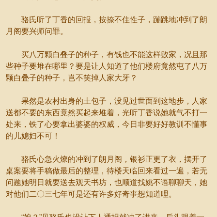
骆氏听了丁香的回报，按捺不住性子，蹦跳地冲到了朗
月阁要兴师问罪。
买八万颗白叠子的种子，有钱也不能这样败家，况且那
些种子要堆在哪里？要是让人知道了他们楼府竟然屯了八万
颗白叠子的种子，岂不笑掉人家大牙？
果然是农村出身的土包子，没见过世面到这地步，人家
送都不要的东西竟然买起来堆着，光听丁香说她就气不打一
处来，铁了心要拿出婆婆的权威，今日非要好好教训不懂事
的儿媳妇不可！
骆氏心急火燎的冲到了朗月阁，银衫正更了衣，摆开了
桌案要将手稿做最后的整理，待楼天临回来看过一遍，若无
问题她明日就要送去观天书坊，也顺道找姚不语聊聊天，她
对他们二〇三七年可是还有许多好奇事想知道哩。