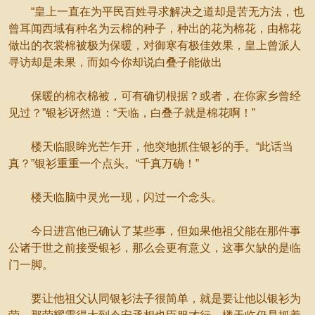
“皇上一直在为平民百姓寻求解决之道却是苦无方法，也
曾耳闻西域有种名为云棉的种子，种出的花为棉花，由棉花
做出的衣裳棉被极为保暖，对御寒有极佳效果，皇上曾派人
寻访却是未果，而如今你却说白叠子能做出
保暖的棉衣棉被，可有确切根据？或者，在你家乡曾经
见过？”银衫讶然道：“天临，白叠子就是棉花啊！”
楼天临眼眸光芒乍开，他突地抓住银衫的手。“此话当
真？”银衫重重一个点头。“千真万确！”
楼天临脑中灵光一现，闪过一个念头。
今日进宫他已确认了某些事，但如果他祖父能在那件事
公诸于世之前接受银衫，那么会更有意义，这事欠缺的是临
门一脚。
要让他祖父认同银衫法子很简单，就是要让他以银衫为