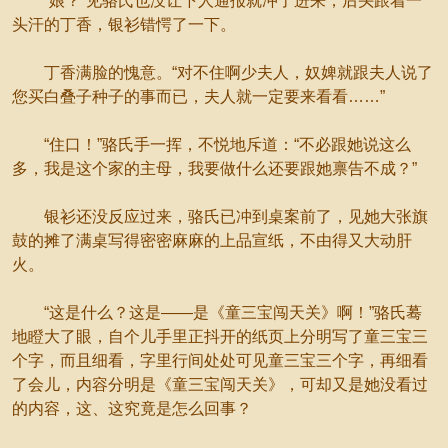
“娘？”见骆氏也没让下人通报就冲了进来，后头跟着一
头汗的丁香，银衫错愕了一下。
丁香满脸的愧意。“对不住啊少夫人，奴婢就跟夫人说了
您买白叠子种子的事而已，夫人就一定要来看看……”
“住口！”骆氏手一挥，不悦地斥道：“不必跟她说这么
多，我是这个家的主母，我要做什么还要跟她禀告不成？”
银衫还没反应过来，骆氏已冲到桌案前了，见她大张旗
鼓的摊了满桌写得密密麻麻的上品宣纸，不由得又大动肝
火。
“这是什么？这是——是《童三宝闯天关》啊！”骆氏蓦
地瞪大了眼，自个儿手里正抖开的纸页上分明写了童三宝三
个字，而且细看，字里行间处处可见童三宝三个字，再细看
了会儿，内容分明是《童三宝闯天关》，可却又是她没看过
的内容，这、这究竟是怎么回事？