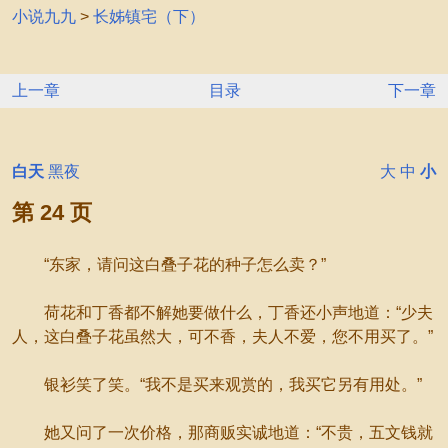
小说九九
>
长姊镇宅（下）
上一章
目录
下一章
白天
黑夜
大
中
小
第 24 页
“东家，请问这白叠子花的种子怎么卖？”
荷花和丁香都不解她要做什么，丁香还小声地道：“少夫
人，这白叠子花虽然大，可不香，夫人不爱，您不用买了。”
银衫笑了笑。“我不是买来观赏的，我买它另有用处。”
她又问了一次价格，那商贩实诚地道：“不贵，五文钱就