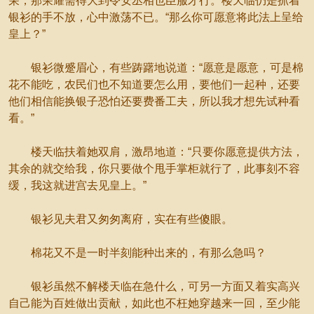
荣，那荣耀需得大到令安丞相也臣服才行。楼天临仍是抓着
银衫的手不放，心中激荡不已。“那么你可愿意将此法上呈给
皇上？”
银衫微蹙眉心，有些踌躇地说道：“愿意是愿意，可是棉
花不能吃，农民们也不知道要怎么用，要他们一起种，还要
他们相信能换银子恐怕还要费番工夫，所以我才想先试种看
看。”
楼天临扶着她双肩，激昂地道：“只要你愿意提供方法，
其余的就交给我，你只要做个甩手掌柜就行了，此事刻不容
缓，我这就进宫去见皇上。”
银衫见夫君又匆匆离府，实在有些傻眼。
棉花又不是一时半刻能种出来的，有那么急吗？
银衫虽然不解楼天临在急什么，可另一方面又着实高兴
自己能为百姓做出贡献，如此也不枉她穿越来一回，至少能