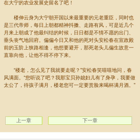
在大宁的农业发展史留名了吧！
楼伸云身为大宁朝开国以来最重要的元老重臣，同时也
是三代帝师，每日上朝都精神抖擞、走路有风，可是近几个
月来上朝成了他最纠结的时候，日日都是不情不愿的出门、
垂头丧气地回府。偏偏今日又和他的死对头安松春在宣政殿
前的玉阶上狭路相逢，他想要避开，那死老头儿偏生故意一
直靠向他，让他不得不停下来。
“楼老，怎么见了我就要走呢？”安松春笑嘻嘻地问，春
风满面。“您听说了吧？我那宝贝孙媳妇儿有了身孕，我要做
太公了，待孩子满月，楼老您可一定要赏脸来喝杯满月酒。”
上一章
下一章