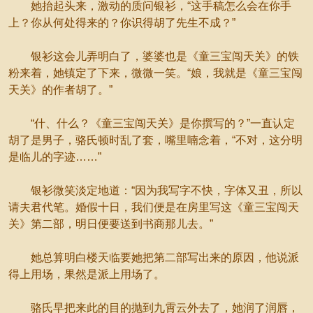
她抬起头来，激动的质问银衫，“这手稿怎么会在你手
上？你从何处得来的？你识得胡了先生不成？”
银衫这会儿弄明白了，婆婆也是《童三宝闯天关》的铁
粉来着，她镇定了下来，微微一笑。“娘，我就是《童三宝闯
天关》的作者胡了。”
“什、什么？《童三宝闯天关》是你撰写的？”一直认定
胡了是男子，骆氏顿时乱了套，嘴里喃念着，“不对，这分明
是临儿的字迹……”
银衫微笑淡定地道：“因为我写字不快，字体又丑，所以
请夫君代笔。婚假十日，我们便是在房里写这《童三宝闯天
关》第二部，明日便要送到书商那儿去。”
她总算明白楼天临要她把第二部写出来的原因，他说派
得上用场，果然是派上用场了。
骆氏早把来此的目的抛到九霄云外去了，她润了润唇，