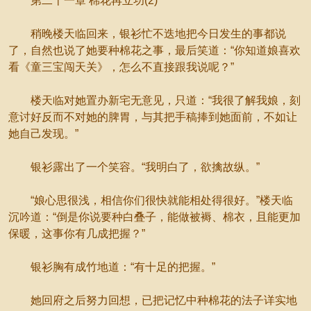
第二十一章 棉花再立功(2)
稍晚楼天临回来，银衫忙不迭地把今日发生的事都说
了，自然也说了她要种棉花之事，最后笑道：“你知道娘喜欢
看《童三宝闯天关》，怎么不直接跟我说呢？”
楼天临对她置办新宅无意见，只道：“我很了解我娘，刻
意讨好反而不对她的脾胃，与其把手稿捧到她面前，不如让
她自己发现。”
银衫露出了一个笑容。“我明白了，欲擒故纵。”
“娘心思很浅，相信你们很快就能相处得很好。”楼天临
沉吟道：“倒是你说要种白叠子，能做被褥、棉衣，且能更加
保暖，这事你有几成把握？”
银衫胸有成竹地道：“有十足的把握。”
她回府之后努力回想，已把记忆中种棉花的法子详实地