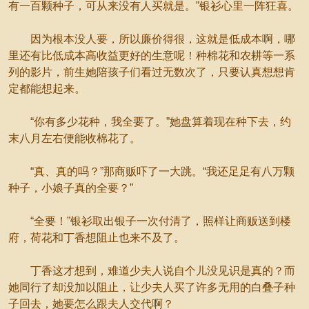
有一百颗种子，可从来没有人买就是。”银衫心里一阵狂喜。
因为根本没人要，所以廉价得很，这就是低成本啊，哪
里还有比低成本高收益更好的生意呢！种棉花和农耕等一系
列的影片，前生她陪孩子们看过无数次了，只要认真想想肯
定都能想起来。
“你有多少花种，我全要了。”她盘算着现在种下去，约
末八月左右便能收棉花了。
“真、真的吗？”那商贩吓了一大跳。“我还足足有八万颗
种子，小娘子真的全要？”
“全要！”银衫取出银子一次付清了，照样让商贩送到楼
府，荷花和丁香想阻止也来不及了。
丁香这才想到，难道少夫人说自个儿没见识是真的？而
她同行了却没加以阻止，让少夫人买了许多无用的白叠子种
子回去，她要怎么跟夫人交代啊？