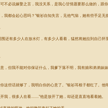
可不必说嫁娶之言，我没关系，是我心甘情愿要那么做的，跟你
我都会起心思吗？”银衫自知失言，见他气恼，她有些手足无措
。
围还有多少人在放水灯，有多少人看着，猛然将她拉到自己怀里
。
意，但我不能对你保证什么，我爹下落不明，我有娘和弟弟妹妹
这些话就够了，我明白你的心意了。”银衫耳根子都红了。他
开我，很多人在看……”他是放开了她，却还是直直地看着她。