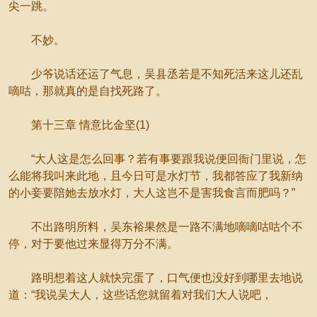
尖一跳。
不妙。
少爷说话还运了气息，吴县丞若是不知死活来这儿还乱
嘀咕，那就真的是自找死路了。
第十三章 情意比金坚(1)
“大人这是怎么回事？若有事要跟我说便回衙门里说，怎
么能将我叫来此地，且今日可是水灯节，我都答应了我新纳
的小妾要陪她去放水灯，大人这岂不是害我食言而肥吗？”
不出路明所料，吴东裕果然是一路不满地嘀嘀咕咕个不
停，对于要他过来显得万分不满。
路明想着这人就快完蛋了，口气便也没好到哪里去地说
道：“我说吴大人，这些话您就留着对我们大人说吧，