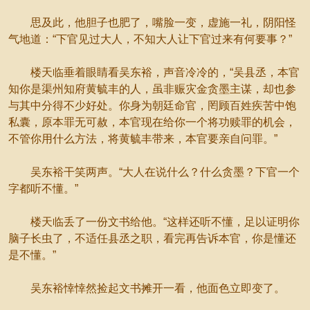
思及此，他胆子也肥了，嘴脸一变，虚施一礼，阴阳怪
气地道：“下官见过大人，不知大人让下官过来有何要事？”
楼天临垂着眼睛看吴东裕，声音冷冷的，“吴县丞，本官
知你是渠州知府黄毓丰的人，虽非赈灾金贪墨主谋，却也参
与其中分得不少好处。你身为朝廷命官，罔顾百姓疾苦中饱
私囊，原本罪无可赦，本官现在给你一个将功赎罪的机会，
不管你用什么方法，将黄毓丰带来，本官要亲自问罪。”
吴东裕干笑两声。“大人在说什么？什么贪墨？下官一个
字都听不懂。”
楼天临丢了一份文书给他。“这样还听不懂，足以证明你
脑子长虫了，不适任县丞之职，看完再告诉本官，你是懂还
是不懂。”
吴东裕悻悻然捡起文书摊开一看，他面色立即变了。