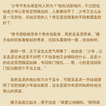
“少爷可有头绪是何人所为？”他先试探地问，不过想也
知道少爷心里肯定明镜似的，人家都动手了，少爷又怎么会
是一无所知、后知后觉的人？肯定是连报复的手段都通盘想
好了。
“将书房暗格里有个青布包取来，再把吴县丞带来。”楼
天临轻轻抚着银衫的秀发，没回头看路明一眼，径自吩咐。
路明一愣，主子这也太意气用事了，他劝道：“少爷，让
吴县丞过来这里不好吧？不知道他又会嘀咕些什么，还是小
的在这里照顾孟姑娘，爷回衙门报仇……呃，小的是说回衙
门惩治那些个不法之徒。”
虽然县丞的地位权力次于县令，可那吴县丞一开始就摆
明了没把他家少爷放在眼里，这全是因为有渠州知府给他当
靠山的原故。
楼天临面沉如水，逐字说道：“就要让他嘀咕。”路明眉