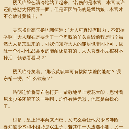
楼天临脸色清冷地站了起来。“若伤的是本官，本官或许
还能慈悲为怀网开一面，但是正因为伤的是孟姑娘，本官才
不会放过黄毓丰。”
吴东裕趾高气扬地嗤笑道：“大人可真没有眼力，不识抬
举啊！大人现在是要为了一个卑贱的丫头自毁前程是吗？虽
然大人是京里来的，可我们知府大人的能耐也非同小可，拔
除一个小小七品县令的能耐还是有的，大人真要不见棺材不
掉泪，领教看看吗？”
楼天临冷笑着。“那么黄毓丰可有拔除钦差的能耐？”吴
东裕一愣。“什么钦差？”
路明连忙将青布包打开，恭敬地呈上紫花大印，思忖着
原来少爷还留了这一手啊，难怪有恃无恐，他真是白操心
了。
也是，皇上行事向来周密，又怎么会让他家少爷涉险，
要知道少爷和小姐乃是双生子，若其中一人遭遇不测，另一