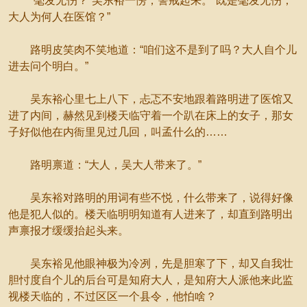
“毫发无伤？”吴东裕一愣，警戒起来。“既是毫发无伤，
大人为何人在医馆？”
路明皮笑肉不笑地道：“咱们这不是到了吗？大人自个儿
进去问个明白。”
吴东裕心里七上八下，忐忑不安地跟着路明进了医馆又
进了内间，赫然见到楼天临守着一个趴在床上的女子，那女
子好似他在内衙里见过几回，叫孟什么的……
路明禀道：“大人，吴大人带来了。”
吴东裕对路明的用词有些不悦，什么带来了，说得好像
他是犯人似的。楼天临明明知道有人进来了，却直到路明出
声禀报才缓缓抬起头来。
吴东裕见他眼神极为冷冽，先是胆寒了下，却又自我壮
胆忖度自个儿的后台可是知府大人，是知府大人派他来此监
视楼天临的，不过区区一个县令，他怕啥？