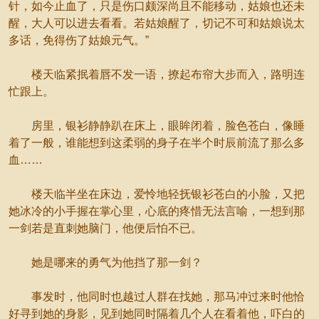
针，如今止血了，只是伤口颇深尚且不能移动，姑娘也还未
醒，大人可以进去看看。若姑娘醒了，切记不可和姑娘说太
多话，免得伤了姑娘元气。”
楼天临紧抿着唇不发一语，撩起布帘大步而入，路明连
忙跟上。
房里，银衫静静趴在床上，眼眸闭着，脸色苍白，像睡
着了一般，谁能想到这柔弱的身子在半个时辰前流了那么多
血……
楼天临半坐在床边，爱怜地轻抚银衫苍白的小脸，又把
她冰冷的小手握在掌心里，心底的疼惜无法言喻，一想到那
一剑若是直刺她脑门，他便后怕不已。
她是哪来的勇气为他挡了那一剑？
事发时，他同时也越过人群在找她，那马冲过来时他恰
好寻到她的身影，见到她同时隔着几个人在看着他，吓白的