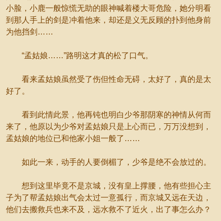
小脸，小鹿一般惊慌无助的眼神喊着楼大哥危险，她分明看
到那人手上的剑是冲着他来，却还是义无反顾的扑到他身前
为他挡剑……
“孟姑娘……”路明这才真的松了口气。
看来孟姑娘虽然受了伤但性命无碍，太好了，真的是太
好了。
看到此情此景，他再钝也明白少爷那阴寒的神情从何而
来了，他原以为少爷对孟姑娘只是上心而已，万万没想到，
孟姑娘的地位已和他家小姐一般了……
如此一来，动手的人要倒楣了，少爷是绝不会放过的。
想到这里毕竟不是京城，没有皇上撑腰，他有些担心主
子为了帮孟姑娘出气会太过一意孤行，而京城又远在天边，
他们去搬救兵也来不及，远水救不了近火，出了事怎么办？