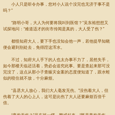
小人只是听令办事，您对小人说个没完也无济于事不是
吗？”
“路明小哥，大人为何要将我叫到医馆？”吴东裕想想又
试探地问：“难道适才的街市传闻是真的，大人受了伤？”
都怪知府大人，要下手也没知会他一声，若他提早知晓
便会避到别处去，免得蹚这浑水。
不过，知府大人手下的人也太办事不力了，居然失手，
如今那楼天临还活着，势必会追究此事。要是查起来那可没
完没了，这点从那小子查赈灾金案的态度便知道了，跟水蛭
似的咬住就不放，十分麻烦。
“县丞大人放心，我们大人毫发无伤。”没伤着大人，但
伤着了大人的心上人，这可是比伤了大人还要麻烦百倍千
倍。