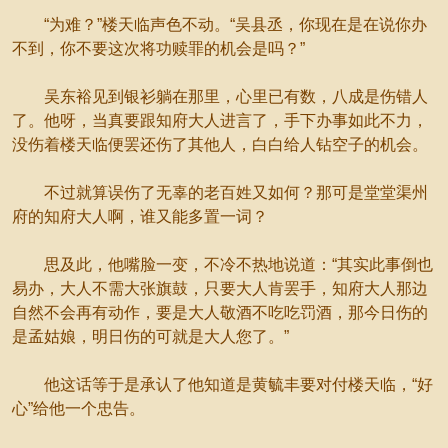
“为难？”楼天临声色不动。“吴县丞，你现在是在说你办
不到，你不要这次将功赎罪的机会是吗？”
吴东裕见到银衫躺在那里，心里已有数，八成是伤错人
了。他呀，当真要跟知府大人进言了，手下办事如此不力，
没伤着楼天临便罢还伤了其他人，白白给人钻空子的机会。
不过就算误伤了无辜的老百姓又如何？那可是堂堂渠州
府的知府大人啊，谁又能多置一词？
思及此，他嘴脸一变，不冷不热地说道：“其实此事倒也
易办，大人不需大张旗鼓，只要大人肯罢手，知府大人那边
自然不会再有动作，要是大人敬酒不吃吃罚酒，那今日伤的
是孟姑娘，明日伤的可就是大人您了。”
他这话等于是承认了他知道是黄毓丰要对付楼天临，“好
心”给他一个忠告。