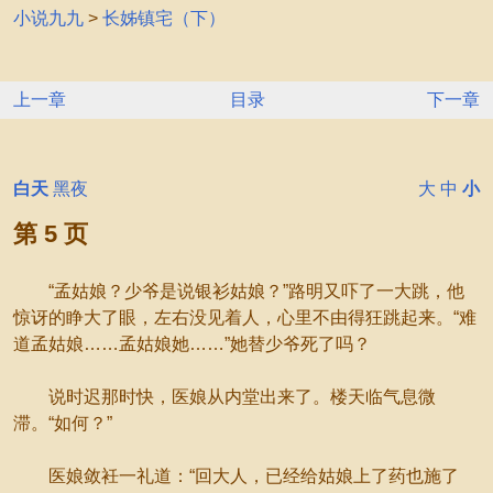
小说九九
>
长姊镇宅（下）
上一章
目录
下一章
白天
黑夜
大
中
小
第 5 页
“孟姑娘？少爷是说银衫姑娘？”路明又吓了一大跳，他
惊讶的睁大了眼，左右没见着人，心里不由得狂跳起来。“难
道孟姑娘……孟姑娘她……”她替少爷死了吗？
说时迟那时快，医娘从内堂出来了。楼天临气息微
滞。“如何？”
医娘敛衽一礼道：“回大人，已经给姑娘上了药也施了