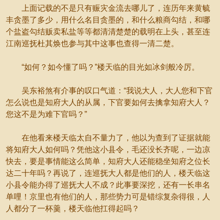
上面记载的不是只有赈灾金流去哪儿了，连历年来黄毓
丰贪墨了多少，用什么名目贪墨的，和什么粮商勾结，和哪
个盐盗勾结贩卖私盐等等都清清楚楚的载明在上头，甚至连
江南巡抚杜其焕也参与其中这事也查得一清二楚。
“如何？如今懂了吗？”楼天临的目光如冰剑般冷厉。
吴东裕煞有介事的叹口气道：“我说大人，大人您和下官
怎么说也是知府大人的从属，下官要如何去擒拿知府大人？
您这不是为难下官吗？”
在他看来楼天临太自不量力了，他以为查到了证据就能
将知府大人如何吗？凭他这小县令，毛还没长齐呢，一边凉
快去，要是事情能这么简单，知府大人还能稳坐知府之位长
达二十年吗？再说了，连巡抚大人都是他们的人，楼天临这
小县令能办得了巡抚大人不成？此事要深挖，还有一长串名
单哩！京里也有他们的人，那些势力可是错综复杂得很，人
人都分了一杯羹，楼天临他扛得起吗？