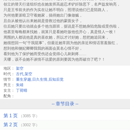
创立的替天行道组织也在她发挥高超忍术铲奸除恶下，名声益发响亮，
只是王爷前夫的作为实在让她不明白，照理说他们已是陌路人，
为何他要派暗卫守着她家，搞得她出门像做贼，
且自从被他认出来她就是曾救过他的蒙面女子，
往后她只要出动就会多个他当跟班，据说是不想她身陷危险或受伤啦，
他甚至每晚都来找她，就算只是看她吃饭他也开心，真是怪人一枚！
周围的人都说他是真的喜欢她，所以才讨好她，想把她追回来，
她很想回一句“干我屁事”，但最近她常因为他的亲近和情话害羞脸红，
想到他和侧妃卿卿我我的画面会莫名心情不好，
看到他为了保护她而受伤还会觉得心儿刺刺疼……
天哪，该不会她不谈情不说爱的原则要因为他而破功了吧？！
地区：
架空
时代：
古代,架空
情节：
重生穿越,日久生情,后知后觉
男主：
朱靖
女主：
丁荷晴
配角：
-- 章节目录 --
第 1 页
（3085 字）
第 2 页
（3002 字）