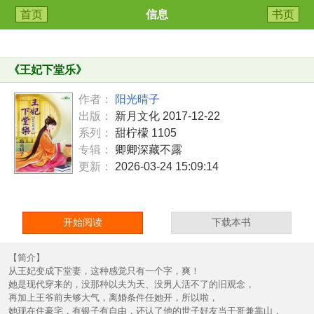
首页
信息
书页
《
王妃下堂乐
》
作者：
阳光晴子
出版：
新月文化 2017-12-22
系列：
甜柠檬 1105
专辑：
卿卿深藏不露
更新：
2026-03-24 15:09:14
开始阅读
下载本书
【简介】
从王妃变成下堂妻，这种感觉只有一个字，爽！
她是现代穿来的，没那种以夫为天、没男人活不了的旧观念，
再加上王爷前夫够大气，离婚条件任她开，所以啦，
她现在住豪宅，有银子有自由，还认了他的世子好友当干哥兼靠山，