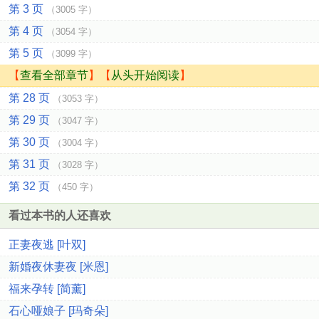
第 3 页
（3005 字）
第 4 页
（3054 字）
第 5 页
（3099 字）
【
查看全部章节
】【
从头开始阅读
】
第 28 页
（3053 字）
第 29 页
（3047 字）
第 30 页
（3004 字）
第 31 页
（3028 字）
第 32 页
（450 字）
看过本书的人还喜欢
正妻夜逃 [叶双]
新婚夜休妻夜 [米恩]
福来孕转 [简薰]
石心哑娘子 [玛奇朵]