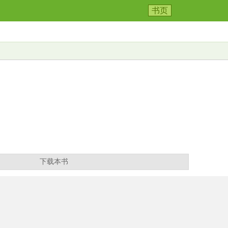
书页
下载本书